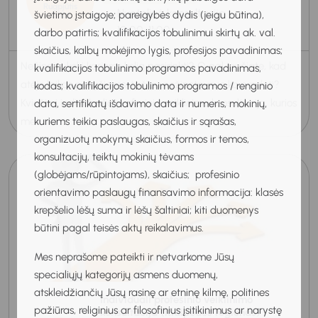
Rugpjūtis
Nuotolinė konsultacija
švietimo įstaigoje; pareigybės dydis (jeigu būtina),
2026
10:00-11:00
darbo patirtis; kvalifikacijos tobulinimui skirtų ak. val.
skaičius, kalbų mokėjimo lygis, profesijos pavadinimas;
Nežinote, kokį karjeros kelią pasirinkti? O gal jaučiate, kad
kvalifikacijos tobulinimo programos pavadinimas,
atėjo laikas pokyčiams, tačiau nežinote, nuo ko pradėti?
kodas; kvalifikacijos tobulinimo programos / renginio
Kviečiu į individualią profesinio veiklinimo konsultaciją, kurios
data, sertifikatų išdavimo data ir numeris, mokinių,
kuriems teikia paslaugas, skaičius ir sąrašas,
metu ka...
organizuotų mokymų skaičius, formos ir temos,
konsultacijų, teiktų mokinių tėvams
(globėjams/rūpintojams), skaičius; profesinio
orientavimo paslaugų finansavimo informacija: klasės
krepšelio lėšų suma ir lėšų šaltiniai; kiti duomenys
būtini pagal teisės aktų reikalavimus.
Mes neprašome pateikti ir netvarkome Jūsų
specialiųjų kategorijų asmens duomenų,
atskleidžiančių Jūsų rasinę ar etninę kilmę, politines
Individuali profesinio veiklinimo
pažiūras, religinius ar filosofinius įsitikinimus ar narystę
konsultacija (Klaipėdos regionas)