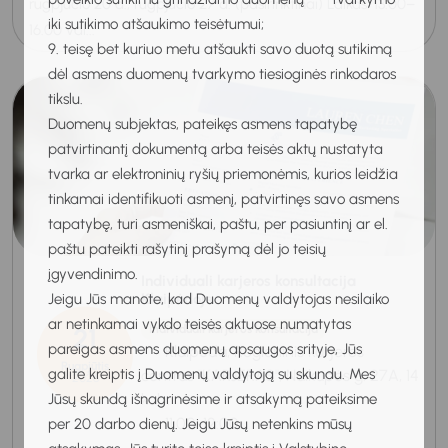
rugpjūčio 20 d., rugpjūčio 27 d. (pasirinktinai) Laikas: 13.00–
iki sutikimo atšaukimo teisėtumui;
16.00 val...
9. teisę bet kuriuo metu atšaukti savo duotą sutikimą
dėl asmens duomenų tvarkymo tiesioginės rinkodaros
tikslu.
Duomenų subjektas, pateikęs asmens tapatybę
patvirtinantį dokumentą arba teisės aktų nustatyta
tvarka ar elektroninių ryšių priemonėmis, kurios leidžia
tinkamai identifikuoti asmenį, patvirtinęs savo asmens
tapatybę, turi asmeniškai, paštu, per pasiuntinį ar el.
paštu pateikti rašytinį prašymą dėl jo teisių
įgyvendinimo.
Individuali karjeros konsultacija
Jeigu Jūs manote, kad Duomenų valdytojas nesilaiko
Klaipėdoje
ar netinkamai vykdo teisės aktuose numatytas
21
Individuali karjeros konsultacija
pareigas asmens duomenų apsaugos srityje, Jūs
Klaipėda, Regioninis karjeros
Rugpjūtis
galite kreiptis į Duomenų valdytoją su skundu. Mes
centras "KARJERAS", Naikupės g. 27A, 14
2026
Jūsų skundą išnagrinėsime ir atsakymą pateiksime
kab.
11:00-12:00
per 20 darbo dienų. Jeigu Jūsų netenkins mūsų