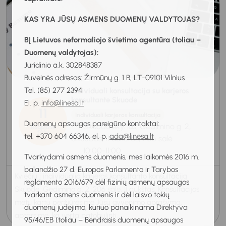
KAS YRA JŪSŲ ASMENS DUOMENŲ VALDYTOJAS?
BĮ Lietuvos neformaliojo švietimo agentūra (toliau –
Duomenų valdytojas):
Juridinio a.k. 302848387
Buveinės adresas: Žirmūnų g. 1 B, LT-09101 Vilnius
Tel. (85) 277 2394
Individuali konsultacija su karjeros
konsultante Skuode
El. p.
info@linesa.lt
11
Individuali karjeros konsultacija
Duomenų apsaugos pareigūno kontaktai:
Skuodo skyrius, Gedimino g. 2,
Rugpjūtis
2026
tel. +370 604 66346, el. p.
ada@linesa.lt
Skuodas, II aukštas, 206 salė
10:00-11:00
Tvarkydami asmens duomenis, mes laikomės 2016 m.
balandžio 27 d. Europos Parlamento ir Tarybos
Kviečiu į individualią karjeros konsultanto konsultaciją
reglamento 2016/679 dėl fizinių asmenų apsaugos
Skuode, Gedimino g. 2, 206 salė, II aukštas. Konsultacijos
tvarkant asmens duomenis ir dėl laisvo tokių
metu kartu peržiūrėsime Jūsų gyvenimo aprašymą,
duomenų judėjimo, kuriuo panaikinama Direktyva
aptarsime, ką verta patobulinti...
95/46/EB (toliau – Bendrasis duomenų apsaugos