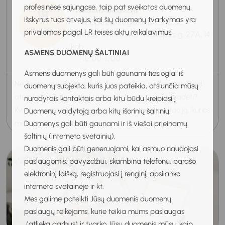
profesinėse sąjungose, taip pat sveikatos duomenų,
18
Veiklinimo konsultacija
išskyrus tuos atvejus, kai šių duomenų tvarkymas yra
Klaipėda, Regioninis karjeros
Rugpjūtis
privalomas pagal LR teisės aktų reikalavimus.
centras "KARJERAS", Naikupės g. 27A, 14
2026
kab.
ASMENS DUOMENŲ ŠALTINIAI
10:00-11:00
Asmens duomenys gali būti gaunami tiesiogiai iš
Nežinote, kokį karjeros kelią pasirinkti? O gal jaučiate, kad
duomenų subjekto, kuris juos pateikia, atsiunčia mūsų
atėjo laikas pokyčiams, tačiau nežinote, nuo ko pradėti?
nurodytais kontaktais arba kitu būdu kreipiasi į
Kviečiu į individualią profesinio veiklinimo konsultaciją, kurios
Duomenų valdytoją arba kitų išorinių šaltinių.
metu ka...
Duomenys gali būti gaunami ir iš viešai prieinamų
šaltinių (interneto svetainių).
Duomenis gali būti generuojami, kai asmuo naudojasi
paslaugomis, pavyzdžiui, skambina telefonu, parašo
elektroninį laišką, registruojasi į renginį, apsilanko
interneto svetainėje ir kt.
Mes galime pateikti Jūsų duomenis duomenų
paslaugų teikėjams, kurie teikia mums paslaugas
(atlieka darbus) ir tvarko Jūsų duomenis mūsų, kaip