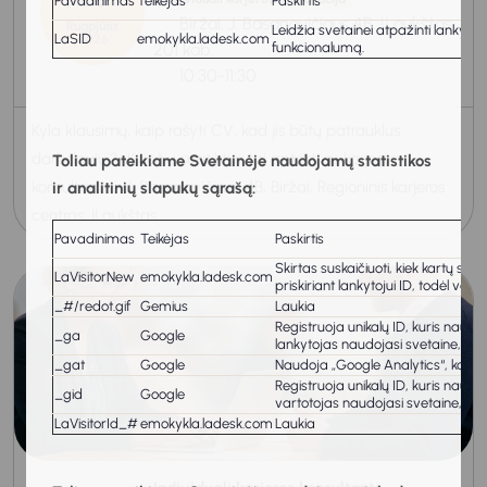
Pavadinimas
Teikėjas
Paskirtis
Biržai, J. Basanavičiaus 4B, II aukštas
Rugpjūtis
Leidžia svetainei atpažinti lankytoj
LaSID
emokykla.ladesk.com
2026
201 kab.
funkcionalumą.
10:30-11:30
Kyla klausimų, kaip rašyti CV, kad jis būtų patrauklus
darbdaviui? Kviečiu susitikti ir tai aptarti su karjeros
Toliau pateikiame Svetainėje naudojamų statistikos
konsultante J. Basanavičiaus 4B, Biržai, Regioninis karjeros
ir analitinių slapukų sąrašą:
centras, II aukštas...
Pavadinimas
Teikėjas
Paskirtis
Skirtas suskaičiuoti, kiek kartų sve
LaVisitorNew
emokykla.ladesk.com
priskiriant lankytojui ID, todėl var
_#/redot.gif
Gemius
Laukia
Registruoja unikalų ID, kuris naud
_ga
Google
lankytojas naudojasi svetaine, gen
_gat
Google
Naudoja „Google Analytics“, kad 
Registruoja unikalų ID, kuris naud
_gid
Google
vartotojas naudojasi svetaine, gen
LaVisitorId_#
emokykla.ladesk.com
Laukia