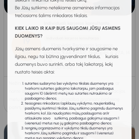
siekiant tinkamai laikytis teisės aktų.
Be Jūsų sutikimo neteikiame asmeninės informacijos
trečiosioms šalims rinkodaros tikslais.
Individuali karjeros konsultanto
KIEK LAIKO IR KAIP BUS SAUGOMI JŪSŲ ASMENS
konsultacija Klaipėdoje
DUOMENYS?
19
Individuali karjeros konsultacija
Klaipėda, Regioninis karjeros
Jūsų asmens duomenis tvarkysime ir saugosime ne
Rugpjūtis
centras "KARJERAS", Naikupės g. 27A, 14
2026
ilgiau, negu tai būtina įgyvendinant tikslus, kuriais
kab.
duomenys buvo surinkti, arba tokį laikotarpį, kokį
11:00-11:50
nustato teisės aktai:
Nežinote, nuo ko pradėti rašyti gyvenimo aprašymą, ar
sutarties sudarymo bei vykdymo tikslais duomenys yra
tvarkomi sutarties galiojimo laikotarpiu, jam pasibaigus
norite atnaujinti turimą? Karjeros konsultanto konsultacijos
saugomi 10 (dešimt) metų nuo sutarties nutraukimo ar
pasibaigimo dienos;
metu teikiama individuali pagalba gryninant profesinę
tiesioginės rinkodaros (apklausų vykdymo, naujienlaiškių,
patirtį, išryškinant stipr...
pasiūlymų siuntimo) tikslais Jūsų sutikimo pagrindu duomenys
tvarkomi, kol Jūs naudojatės mūsų paslaugomis ar/ir
atšaukiate savo sutikimą, pasibaigus galiojimui saugomi 1
(vienerius) metus nuo jų galiojimo pasibaigimo dienos;
renginių organizavimo ir vykdymo tikslu duomenys yra
tvarkomi Jūsų sutikimo pagrindu ir saugomi 1 (vienerius)
metus nuo renginio vykdymo dienos;