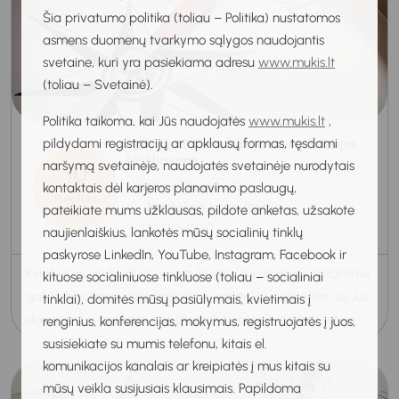
Šia privatumo politika (toliau – Politika) nustatomos
asmens duomenų tvarkymo sąlygos naudojantis
svetaine, kuri yra pasiekiama adresu
www.mukis.lt
(toliau – Svetainė).
Politika taikoma, kai Jūs naudojatės
www.mukis.lt
,
pildydami registracijų ar apklausų formas, tęsdami
Individuali konsultacija apie profesijos
šešėliavimą
naršymą svetainėje, naudojatės svetainėje nurodytais
10
kontaktais dėl karjeros planavimo paslaugų,
Veiklinimo konsultacija
Rugpjūtis
Nuotolinė konsultacija
pateikiate mums užklausas, pildote anketas, užsakote
2026
10:00-11:00
naujienlaiškius, lankotės mūsų socialinių tinklų
paskyrose LinkedIn, YouTube, Instagram, Facebook ir
Kviečiame į individualią konsultaciją, kurios metu aptarsime
kituose socialiniuose tinkluose (toliau – socialiniai
galimybes Panevėžio apskrityje praktiškai susipažinti su Jus
tinklai), domitės mūsų pasiūlymais, kvietimais į
dominančia profesija ir ją išbandyti realioje darbo vietoje.
renginius, konferencijas, mokymus, registruojatės į juos,
susisiekiate su mumis telefonu, kitais el.
komunikacijos kanalais ar kreipiatės į mus kitais su
mūsų veikla susijusiais klausimais. Papildoma