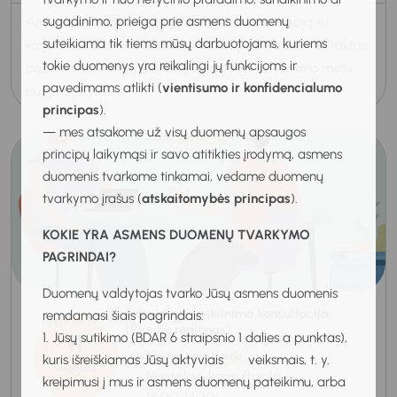
sugadinimo, prieiga prie asmens duomenų
Kviečiame į nuotolinę grupinę karjeros konsultaciją su
suteikiama tik tiems mūsų darbuotojams, kuriems
karjeros konsultante iš Molėtų. Savęs pažinimas – tai raktas
tokie duomenys yra reikalingi jų funkcijoms ir
pasirinkti sėkmingą profesinį kelią, todėl užsiėmimo metu
pavedimams atlikti (
vientisumo ir konfidencialumo
bus pristatytas: ...
principas
).
— mes atsakome už visų duomenų apsaugos
principų laikymąsi ir savo atitikties įrodymą, asmens
duomenis tvarkome tinkamai, vedame duomenų
tvarkymo įrašus (
atskaitomybės principas
).
KOKIE YRA ASMENS DUOMENŲ TVARKYMO
PAGRINDAI?
Duomenų valdytojas tvarko Jūsų asmens duomenis
Individuali veiklinimo konsultacija
remdamasi šiais pagrindais:
(Šiaulių regionas)
11
1. Jūsų sutikimo (BDAR 6 straipsnio 1 dalies a punktas),
Veiklinimo konsultacija
kuris išreiškiamas Jūsų aktyviais veiksmais, t. y.
Rugpjūtis
Nuotolinė konsultacija
2026
kreipimusi į mus ir asmens duomenų pateikimu, arba