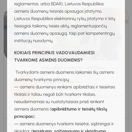
reglamentas, arba BDAR), Lietuvos Respublikos
asmens duomenų teisinės apsaugos įstatymo,
Lietuvos Respublikos elektroninių ryšių įstatymo ir kitų
tiesiogiai taikomų teisės aktų, reglamentuojančių
asmens duomenų apsaugą, taip pat kompetentingų
institucijų nurodymų.
KOKIAIS PRINCIPAIS VADOVAUDAMIESI
TVARKOME ASMENS DUOMENIS?
Individuali profesinio veiklinimo
Tvarkydami asmens duomenis laikomės šių asmens
konsultacija Klaipėdoje
duomenų tvarkymo principų:
11
Veiklinimo konsultacija
— asmens duomenys renkami apibrėžtais ir teisėtais
Klaipėda, Regioninis karjeros
Rugpjūtis
tikslais ir toliau negali būti tvarkomi tikslais,
centras "KARJERAS", Naikupės g. 27A, 14
2026
nesuderinamais su nustatytaisiais prieš renkant
kab.
asmens duomenis (
apibrėžtumo ir teisėtų tikslų
10:00-10:30
principas
);
— asmens duomenys tvarkomi teisėtai, sąžiningai ir
Nežinote, kokį karjeros kelią pasirinkti? O gal jaučiate, kad
skaidriai (
teisėtumo, sąžiningumo ir skaidrumo