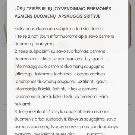
JŪSŲ TEISĖS IR JŲ ĮGYVENDINIMO PRIEMONĖS
ASMENS DUOMENŲ APSAUGOS SRITYJE
Kiekvienas duomenų subjektas turi šias teises:
1. teisę žinoti (būti informuotam) apie savo asmens
duomenų tvarkymą;
2. teisę susipažinti su savo tvarkomais asmens
duomenimis ir kaip jie yra tvarkomi, t. y. gauti
Individuali konsultacija su karjeros
konsultante Skuode
informaciją apie asmens duomenų saugojimo
20
laikotarpį, taikomas technines ir organizacines
Individuali karjeros konsultacija
Skuodo skyrius, Gedimino g. 2,
priemones duomenų saugumui užtikrinti, gauti
Rugpjūtis
2026
Skuodas, II aukštas, 206 salė
informaciją iš kokių šaltinių ir kokie asmens
10:00-11:00
duomenys surinkti, kokiu tikslu jie tvarkomi, kam
teikiami;
Kviečiu į individualią karjeros konsultanto konsultaciją
3. teisę reikalauti ištaisyti, sunaikinti savo asmens
Skuode, Gedimino g. 2, 26 salė, II aukštas. Konsultacija
duomenis arba sustabdyti, išskyrus saugojimą, savo
asmens duomenų tvarkymo veiksmus, kai duomenys
skirta visiems, kurie planuoja dalyvauti darbo pokalbyje
tvarkomi, nesilaikant teisės aktų nuostatų;
arba nori geriau jam pas...