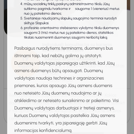
mūsų socialinių tinklų paskyrų administravimo tikslu Jūsų
sutikimo pagrindu tvarkome ir saugome 1 (vienerius) metus
nuo jų pateikimo dienos;
Svetainėje naudojamų slapukų saugojimo terminai nurodyti
skiltyje Slapukai.
profesinio orientavimo stebėsenos vykdymo tikslu duomenys
saugomi 3 (tris) metus nuo jų pateikimo dienos, statistikos
tikslais nuasmeninti duomenys saugomi neribotą laiką.
Individuali konsultacija su karjeros
Pasibaigus nurodytiems terminams, duomenys bus
konsultante Biržuose
ištrinami taip, kad nebūtų galima jų atstatyti.
19
Individuali karjeros konsultacija
Duomenų valdytojas įsipareigoja užtikrinti, kad Jūsų
Biržai, J. Basanavičiaus 4B, II aukštas
Rugpjūtis
2026
asmens duomenys būtų apsaugoti. Duomenų
201 kab.
valdytojas naudoja technines ir organizacines
13:00-14:00
priemones, kurios apsaugo Jūsų asmens duomenis
nuo neteisėto Jūsų duomenų naudojimo ar jų
Reikia patarimo, kaip pasiruošti darbo pokalbiui? Kokios
atskleidimo ar neteisėto sunaikinimo ar pakeitimo. Visi
dažniausiai daromos klaidos pokalbio metu? Kviečiu susitikti
Duomenų valdytojas darbuotojai ir tretieji asmenys,
ir tai aptarti su karjeros konsultante Regioniniame karjeros
kuriuos Duomenų valdytojas pasitelkia Jūsų asmens
centre Biržuose...
duomenims tvarkyti, yra įsipareigoję gerbti Jūsų
informacijos konfidencialumą.