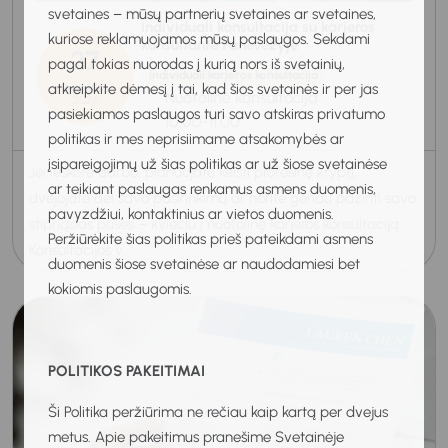
svetaines – mūsų partnerių svetaines ar svetaines,
Individuali konsultacija su karjeros
kuriose reklamuojamos mūsų paslaugos. Sekdami
konsultante Panevėžyje
27
pagal tokias nuorodas į kurią nors iš svetainių,
Individuali karjeros konsultacija
atkreipkite dėmesį į tai, kad šios svetainės ir per jas
Rugpjūtis
Nuotolinė konsultacija
2026
pasiekiamos paslaugos turi savo atskiras privatumo
10:00-11:00
politikas ir mes neprisiimame atsakomybės ar
įsipareigojimų už šias politikas ar už šiose svetainėse
Jei ieškote darbo, planuojate keisti profesinę kryptį,
ar teikiant paslaugas renkamus asmens duomenis,
dvejojate dėl savo pasirinkimų ar norite geriau pažinti savo
pavyzdžiui, kontaktinius ar vietos duomenis.
stipriąsias puses – kviečiu į nuotolinę karjeros konsultaciją.
Peržiūrėkite šias politikas prieš pateikdami asmens
Konsultacijos v...
duomenis šiose svetainėse ar naudodamiesi bet
kokiomis paslaugomis.
POLITIKOS PAKEITIMAI
Ši Politika peržiūrima ne rečiau kaip kartą per dvejus
metus. Apie pakeitimus pranešime Svetainėje