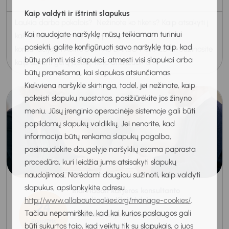
Kaip valdyti ir ištrinti slapukus
Laukia darbo pokalbis? Nežinote ko tikėtis? Kaip atsakyti į
Kai naudojate naršyklę mūsų teikiamam turiniui
kai kuriuos klausimus? Dalyvaukite
pasiekti, galite konfigūruoti savo naršyklę taip, kad
konsultacijoje PASIRUOŠIMAS DARBO POKALBIUI. Sužinosite
būtų priimti visi slapukai, atmesti visi slapukai arba
kaip sukurti gerą įspūdį: Kaip analizuoti d...
būtų pranešama, kai slapukas atsiunčiamas.
Kiekviena naršyklė skirtinga, todėl, jei nežinote, kaip
pakeisti slapukų nuostatas, pasižiūrėkite jos žinyno
meniu. Jūsų įrenginio operacinėje sistemoje gali būti
papildomų slapukų valdiklių. Jei nenorite, kad
informacija būtų renkama slapukų pagalba,
pasinaudokite daugelyje naršyklių esama paprasta
procedūra, kuri leidžia jums atsisakyti slapukų
naudojimosi. Norėdami daugiau sužinoti, kaip valdyti
slapukus, apsilankykite adresu
Individuali karjeros konsultanto
konsultacija Klaipėdoje
http://www.allaboutcookies.org/manage-cookies/
.
24
Tačiau nepamirškite, kad kai kurios paslaugos gali
Individuali karjeros konsultacija
Rugpjūtis
būti sukurtos taip, kad veiktų tik su slapukais, o juos
Nuotolinė konsultacija
2026