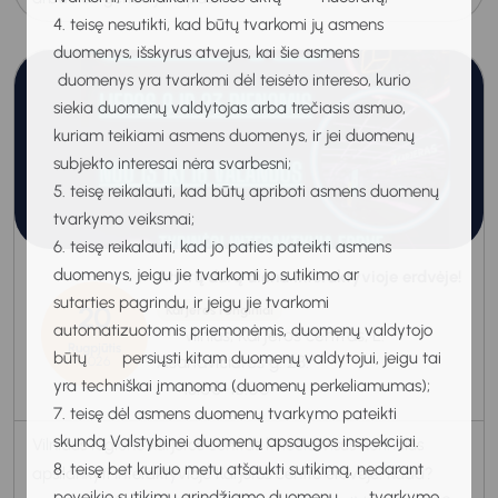
4. teisę nesutikti, kad būtų tvarkomi jų asmens
duomenys, išskyrus atvejus, kai šie asmens
duomenys yra tvarkomi dėl teisėto intereso, kurio
siekia duomenų valdytojas arba trečiasis asmuo,
kuriam teikiami asmens duomenys, ir jei duomenų
subjekto interesai nėra svarbesni;
5. teisę reikalauti, kad būtų apriboti asmens duomenų
tvarkymo veiksmai;
6. teisę reikalauti, kad jo paties pateikti asmens
duomenys, jeigu jie tvarkomi jo sutikimo ar
Atvirų durų diena Interaktyvioje erdvėje!
sutarties pagrindu, ir jeigu jie tvarkomi
20
Karjeros renginiai
automatizuotomis priemonėmis, duomenų valdytojo
Vilnius, Karjeros centras, L.
Rugpjūtis
būtų persiųsti kitam duomenų valdytojui, jeigu tai
Asanavičiūtės g. 23.
2026
yra techniškai įmanoma (duomenų perkeliamumas);
13:00-16:00
7. teisę dėl asmens duomenų tvarkymo pateikti
skundą Valstybinei duomenų apsaugos inspekcijai.
Vilniaus regiono karjeros centras kviečia visus norinčius
8. teisę bet kuriuo metu atšaukti sutikimą, nedarant
apsilankyti Interaktyvioje Karjeros centro erdvėje. Kada?
poveikio sutikimu grindžiamo duomenų tvarkymo