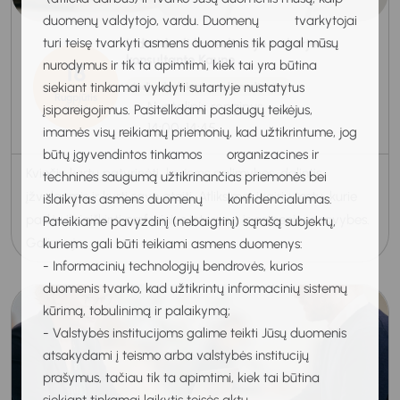
duomenų valdytojo, vardu. Duomenų tvarkytojai
turi teisę tvarkyti asmens duomenis tik pagal mūsų
Individuali konsultacija su karjeros
konsultante Kaune
nurodymus ir tik ta apimtimi, kiek tai yra būtina
18
siekiant tinkamai vykdyti sutartyje nustatytus
Individuali karjeros konsultacija
Rugpjūtis
Nuotolinis renginys
įsipareigojimus. Pasitelkdami paslaugų teikėjus,
2026
14:00-14:45
imamės visų reikiamų priemonių, kad užtikrintume, jog
būtų įgyvendintos tinkamos organizacines ir
Kviečiu kartu patyrinėti karjeros galimybes, dalintis
technines saugumą užtikrinančias priemonės bei
įžvalgomis ir kurti savo ateitį. Atliksime įvairių testų, kurie
išlaikytas asmens duomenų konfidencialumas.
padės išsiaiškinti profesinius interesus ir asmenines savybes.
Pateikiame pavyzdinį (nebaigtinį) sąrašą subjektų,
Galime ju...
kuriems gali būti teikiami asmens duomenys:
- Informacinių technologijų bendrovės, kurios
duomenis tvarko, kad užtikrintų informacinių sistemų
kūrimą, tobulinimą ir palaikymą;
- Valstybės institucijoms galime teikti Jūsų duomenis
atsakydami į teismo arba valstybės institucijų
prašymus, tačiau tik ta apimtimi, kiek tai būtina