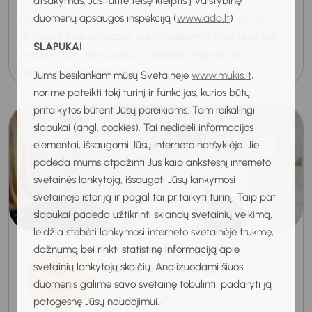
atsakymas, Jūs turite teisę kreiptis į Valstybinę
duomenų apsaugos inspekciją (
www.ada.lt
)
Dalyvaukite konsultacijoje ir sužinosite efektyvaus CV
principus: Kaip analizuoti darbo skelbimą? Kaip tikslingai
SLAPUKAI
pritaikyti CV? Kokia yra CV paskirtis? Pagrindinės CV
dalys. Savęs pristatymo ga...
Jums besilankant mūsų Svetainėje
www.mukis.lt
,
norime pateikti tokį turinį ir funkcijas, kurios būtų
pritaikytos būtent Jūsų poreikiams. Tam reikalingi
slapukai (angl. cookies). Tai nedideli informacijos
elementai, išsaugomi Jūsų interneto naršyklėje. Jie
padeda mums atpažinti Jus kaip ankstesnį interneto
svetainės lankytoją, išsaugoti Jūsų lankymosi
svetainėje istoriją ir pagal tai pritaikyti turinį. Taip pat
slapukai padeda užtikrinti sklandų svetainių veikimą,
leidžia stebėti lankymosi interneto svetainėje trukmę,
Pasiruošimas darbo pokalbiui
dažnumą bei rinkti statistinę informaciją apie
21
svetainių lankytojų skaičių. Analizuodami šiuos
Individuali karjeros konsultacija
Nuotolinė konsultacija
duomenis galime savo svetainę tobulinti, padaryti ją
Rugpjūtis
2026
13:00-14:00
patogesnę Jūsų naudojimui.