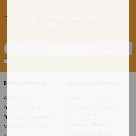
MUKIS naujienlaiškis
Gaukite naujienas pirmas!
Prenumeruoti
Sutinku su privatumo politika
Bendra informacija
Karjeros specialistams
Apie sistemą
Karjeros paslaugos
Privatumo politika
Profesinis informavimas ir
konsultavimas
Privatumo pranešimas
Profesinis veiklinimas
Naudojimosi taisyklės
Metodinė medžiaga