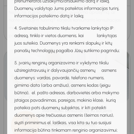
prenumeratos užsakymo/atšaukimo datą ir laiką,
Duomenų valdytojo Jums pateiktos informacijos turinį,
Nežinote, nuo ko pradėti rašyti gyvenimo aprašymą, ar
informacijos pateikimo datą ir laiką;
norite atnaujinti turimą? Karjeros konsultanto konsultacijos
metu teikiama individuali pagalba gryninant profesinę
4. Svetainės tobulinimo tikslu tvarkome lankytojo IP
patirtį, išryškinant stipr...
adresą, tinklo ir vietos duomenis, kai lankytojas
juos suteikia. Duomenys yra renkami slapukų ir kitų
panašių technologijų pagalba Jūsų sutikimo pagrindu;
5. įvairių renginių organizavimo ir vykdymo tikslu
užsiregistravusių ir dalyvaujančių asmenų asmens
duomenys: vardas, pavardė, telefono numeris,
gimimo data (arba amžius), asmens kodas (jeigu
būtina), el. pašto adresas, darbovietės arba mokymo
įstaigos pavadinimas, pareigos, mokinio klasė, kurią
pateikia pats duomenų subjektas, ir kiti pateikti
Individuali konsultacija su karjeros
duomenys apie trečiuosius asmenis (šeimos narius),
konsultante Kaune
17
siųsti priminimus el. laiškais, visa kita su tuo susijusi
Individuali karjeros konsultacija
Rugpjūtis
informacija būtina tinkamam renginio organizavimui;
Nuotolinis renginys
2026