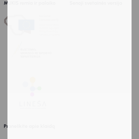
MUKIS remia ir palaiko
Senoji svetainės versija
Praneškite apie klaidą