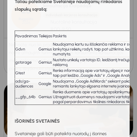
Individuali karjeros konsultanto
Toliau pateikiame Svetainėje naudojamų rinkodaros
konsultacija Klaipėdoje
26
slapukų sąrašą:
Individuali karjeros konsultacija
Rugpjūtis
Nuotolinė konsultacija
2026
11:00-11:50
Pavadinimas
Teikėjas
Paskirtis
Naudojama kartu su iššokančia reklama ir svetainė
Nežinote, nuo ko pradėti rašyti gyvenimo aprašymą, ar
Gdvn
Gemius
lankytojui reikėtų rodyti, taip pat užtikrina, kad
norite atnaujinti turimą? Karjeros konsultanto konsultacijos
numatyta.
Nustato unikalų vartotojo ID, leidžiantį trečiųjų š
metu teikiama individuali pagalba gryninant profesinę
gstorage
Gemius
reklamą.
patirtį, išryškinant stipr...
Renka informaciją apie vartotojų elgesį ir naršy
Gtest
Gemius
taip pat leidžia „Google Ads“ ir „Google Analytics“
ads/ga-
Naudojama „Google AdWords“ siekiant pakartotinai p
Google
audiences
remiantis lankytojo elgsena internete įvairiose sv
Renka duomenis apie vartotojų apsilankymus svet
__gfp_64b
Gemius
Užregistruoti duomenys naudojami vartotojų inte
pagal perpardavimus tikslinės rinkodaros tikslais
IŠORINĖS SVETAINĖS
Svetainėje gali būti pateikta nuorodų į išorines