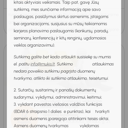
14:00-14:30
kitais aktyviais veiksmais. Taip pat, gavę Jūsų
sutikimą, mes siunčiame informaciją apie savo
Kviečiame į individualią konsultaciją, kurios metu aptarsime
paslaugas, pasiūlymus skirtus asmenims, įstaigoms
galimybes praktiškai susipažinti su Jus dominančia
bei organizacijoms, susijusius su mūsų teikiamomis
profesija ir ją išbandyti realioje darbo vietoje Šiaulių regione.
karjeros planavimo paslaugomis (konkursų, parodų,
seminarų, konferencijų ir kitų renginių, ugdomosios
veiklos organizavimu).
Sutikimą galite bet kada atšaukti susisiekę su mumis
el. paštu
info@mukis.lt
. Sutikimo atšaukimas
nedaro poveikio sutikimu pagrįsto duomenų
tvarkymo, atlikto iki sutikimo atšaukimo, teisėtumui.
2. Sutarčių, susitarimų ir panašių dokumentų
sudarymui, vykdymui, administravimui, keitimui;
Individuali profesinio veiklinimo
3. vykdant pavestas viešosios valdžios funkcijas
konsultacija Alytuje
(BDAR 6 straipsnio 1 dalies e punktas), kai tvarkyti
12
Veiklinimo konsultacija
asmens duomenis įpareigoja atitinkami teisės aktai.
Alytaus KARJERAS, Vilniaus g. 21,
Rugpjūtis
Asmens duomenų tvarkymas vykdomas
2026