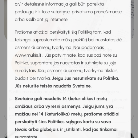
ar/ir detalesnė informacija gali būti pateikta
paslaugų ir kitose sutartyse, privatumo pranešimuose
arba skelbiant ją internete.
Prašome atidžiai perskaityti šią Politiką tam, kad
teisingai suprastumėte mūsų požiūrį bei nuostatas dėl
asmens duomenų tvarkymo. Naudodamasis
Individuali nuotolinė konsultacija
www.mukis.lt . Jūs patvirtinate, kad susipažinote su
10
Individuali karjeros konsultacija
Politika, suprantate jos nuostatas ir sutinkate su joje
Nuotolinė konsultacija
Rugpjūtis
nurodytais Jūsų asmens duomenų tvarkymo tikslais,
2026
16:00-17:00
būdais bei tvarka.
Jeigu Jūs nesutinkate su Politika,
Jūs neturite teisės naudotis Svetaine.
Susitikime nuotolinėje (TEAMS) karjeros konsultacijoje su
Svetaine gali naudotis 14 (keturiolikos) metų
karjeros konsultante iš Molėtų. Konsultacijos tiklsas - planuoti
amžiaus arba vyresni asmenys. Jeigu jums yra
profesinį kelią, todėl susitikimo matu aptarsime mokymosi
mažiau nei 14 (keturiolika) metų, prašome atidžiai
galimybes...
perskaityti šias Politikos sąlygas kartu su savo
tėvais arba globėjais ir įsitikinti, kad jas tinkamai
suprantate.