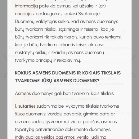
Veiklinimo konsultacija
informaciją pateikia asmuo, kai užsako ir (ar)
Rugpjūtis
Nuotolinė konsultacija
2026
naudojasi paslaugomis, lankosi Svetainėje.
10:00-11:00
Duomenų valdytojas siekia, kad asmens duomenys
būtų tvarkomi tiksliai, sąžiningai ir teisėtai, kad jie
Nežinote, kokį karjeros kelią pasirinkti? O gal jaučiate, kad
būtų tvarkomi tik tokiais tikslais, kuriais buvo renkami,
atėjo laikas pokyčiams, tačiau nežinote, nuo ko pradėti?
kad jie būtų tvarkomi laikantis teisės aktuose
Kviečiu į individualią profesinio veiklinimo konsultaciją, kurios
nustatytų aiškių ir skaidrių asmens duomenų
metu ka...
tvarkymo principų ir reikalavimų.
KOKIUS ASMENS DUOMENIS IR KOKIAIS TIKSLAIS
Individuali konsultacija su karjeros
TVARKOME JŪSŲ ASMENS DUOMENIS?
konsultante Klaipėdoje - pasiruošimas
pokalbiui su darbdaviu
Asmens duomenys gali būti tvarkomi šiais tikslais:
13
Individuali karjeros konsultacija
Klaipėda, Regioninis karjeros
1. sutarties sudarymo bei vykdymo tikslais tvarkome
Rugpjūtis
2026
centras "KARJERAS", Naikupės g. 27A, 14
šiuos duomenis: vardas, pavardė, gimimo data ar
kab.
asmens kodas, gyvenamoji vieta, parašas, asmens
15:00-16:00
tapatybę patvirtinančio dokumento duomenys,
individualios veiklos pažymos, verslo liudijimo