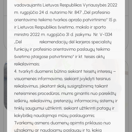
Alytus
vadovaujantis Lietuvos Respublikos Vyriausybės 2022
15:00-16:00
m. rugpjūčio 24 d. nutarimo Nr. 847 „Dėl profesinio
orientavimo teikimo tvarkos aprašo patvirtinimo“ 15 p.
Sveiki, ar žinote, kad Alytaus KARJERAS teikia profesinio
ir Lietuvos Respublikos švietimo, mokslo ir sporto
veiklinimo paslaugas? Jei nežinote kaip: - pasirengti darbo
ministro 2022 m. rugpjūčio 31 d. įsakymu Nr. V-1334
rinkai, profesiniam mokymui ar užimtumui; - išbandyti
„Dėl rekomendacijų dėl karjeros specialistų
įvairias profe...
funkcijų ir profesinio orientavimo paslaugų teikimo
švietimo įstaigose patvirtinimo“ ir kt. teisės aktų
reikalavimais;
4. tvarkyti duomenis būtina siekiant teisėtų interesų –
visuomenės informavimo, siekiant įvykdyti teisinius
reikalavimus, įskaitant skolų susigrąžinimą taikant
neteismines procedūras, mums ginantis nuo pareikštų
ieškinių, reikalavimų, pretenzijų; informacinių sistemų ir
tinklų saugumui užtikrinti; siekiant užtikrinti patogų ir
kokybišką naudojimąsi mūsų paslaugomis;
Individuali profesinio veiklinimo
Tvarkomų asmens duomenų apimtis priklauso nuo
konsultacija (Klaipėdos regionas)
13
užsakomų ar naudojamų paslaugų ir to, kokią