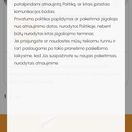
patalpindami atnaujintą Politiką, ar kitais įprastais
komunikacijos būdais.
Individuali konsultacija su karjeros
Privatumo politikos papildymai ar pakeitimai įsigalioja
konsultante Kaune
27
nuo atnaujinimo datos, nurodytos Politikoje, nebent
Profesinis veiklinimas
būtų nurodytas kitas įsigaliojimo terminas.
Rugpjūtis
Nuotolinis renginys
2026
Jei prisijungsite ar naudositės mūsų teikiamu turiniu ir
15:00-16:00
(ar) paslaugomis po tokio pranešimo paskelbimo,
laikysime, kad Jūs susipažinote su naujais pakeitimais,
Ieškai darbo, bet nežinai, nuo ko pradėti? Kviečiu
nurodytais atnaujinime.
užsiregistruoti į individualią konsultaciją, kurios metu: •
parengsime arba patobulinsime Tavo CV • padėsiu geriau
pažinti save ir savo stip...
1
2