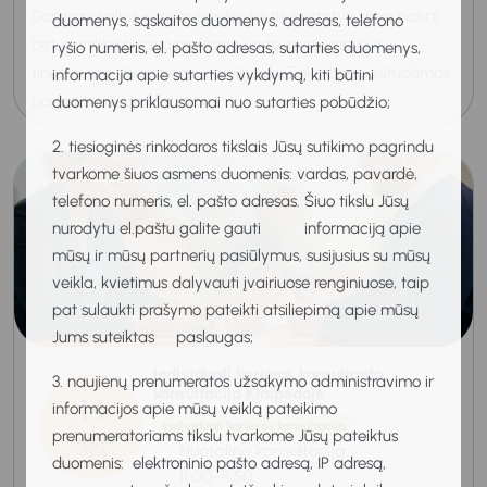
Darbo pokalbis - tai galimybė ne tik pristatyti savo patirtį,
duomenys, sąskaitos duomenys, adresas, telefono
bet ir atskleisti savo profesinę vertę, motyvaciją ir
ryšio numeris, el. pašto adresas, sutarties duomenys,
tinkamumą siekiamoms pareigoms. Tinkamas pasiruošimas
informacija apie sutarties vykdymą, kiti būtini
padeda aiškiau atsakyti į...
duomenys priklausomai nuo sutarties pobūdžio;
2. tiesioginės rinkodaros tikslais Jūsų sutikimo pagrindu
tvarkome šiuos asmens duomenis: vardas, pavardė,
telefono numeris, el. pašto adresas. Šiuo tikslu Jūsų
nurodytu el.paštu galite gauti informaciją apie
mūsų ir mūsų partnerių pasiūlymus, susijusius su mūsų
veikla, kvietimus dalyvauti įvairiuose renginiuose, taip
pat sulaukti prašymo pateikti atsiliepimą apie mūsų
Jums suteiktas paslaugas;
Individuali karjeros konsultanto
3. naujienų prenumeratos užsakymo administravimo ir
konsultacija Klaipėdoje
14
informacijos apie mūsų veiklą pateikimo
Individuali karjeros konsultacija
prenumeratoriams tikslu tvarkome Jūsų pateiktus
Rugpjūtis
Nuotolinė konsultacija
2026
duomenis: elektroninio pašto adresą, IP adresą,
11:00-11:50