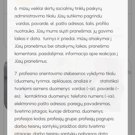
11:00-11:45
6. mūsų veiklai skirtų socialinių tinklų paskyrų
administravimo tikslu Jūsų sutikimo pagrindu:
Kviečiu kartu patyrinėti karjeros galimybes, dalintis
vardas, pavardė, el. pašto adresas, šalis, profilio
įžvalgomis ir kurti savo ateitį. Atliksime įvairių testų, kurie
nuotrauka, Jūsų mums siųsti pranešimai, jų gavimo
padės išsiaiškinti profesinius interesus ir asmenines savybes.
laikas ir data, turinys ir priedai, mūsų atsakymai į
Galime ju...
Jūsų pranešimus bei atsakymų laikas, pranešimo
komentarai, pasidalijimai, informacija apie reakcijas į
Jūsų pranešimus;
7. profesinio orientavimo stebėsenos vykdymo tikslu
(duomenų tyrimai, apklausos, analizė ir statistika)
tvarkomi asmens duomenys: vardas (-ai); pavardė (-
ės); kontaktiniai duomenys: telefono numeris (-iai),
elektroninio pašto adresas; pareigų pavadinimas,
švietimo įstaigos, kurioje dirbama, duomenys;
profesijos kodas; profesijų grupė; profesijų pogrupis;
Individuali profesinio veiklinimo
konsultacija (Klaipėdos regionas)
darbo teisinių santykių pradžios data švietimo
18
įstaigoje; darbo teisinių santykių pabaigos data
Veiklinimo konsultacija