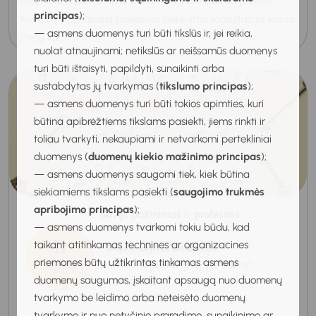
atėjo laikas pokyčiams, tačiau nežinote, nuo ko pradėti?
principas
);
Kviečiu į individualią profesinio veiklinimo konsultaciją, kurios
— asmens duomenys turi būti tikslūs ir, jei reikia,
metu ka...
nuolat atnaujinami; netikslūs ar neišsamūs duomenys
turi būti ištaisyti, papildyti, sunaikinti arba
sustabdytas jų tvarkymas (
tikslumo principas
);
— asmens duomenys turi būti tokios apimties, kuri
būtina apibrėžtiems tikslams pasiekti, jiems rinkti ir
toliau tvarkyti, nekaupiami ir netvarkomi pertekliniai
duomenys (
duomenų kiekio mažinimo principas
);
— asmens duomenys saugomi tiek, kiek būtina
siekiamiems tikslams pasiekti (
saugojimo trukmės
apribojimo principas
);
Savęs pažinimas ir profesinis
— asmens duomenys tvarkomi tokiu būdu, kad
apsisprendimas
11
taikant atitinkamas technines ar organizacines
Grupinė karjeros konsultacija
priemones būtų užtikrintas tinkamas asmens
Nuotolinis renginys „Teams“
Rugpjūtis
2026
duomenų saugumas, įskaitant apsaugą nuo duomenų
platformoje
tvarkymo be leidimo arba neteisėto duomenų
11:00-12:00
tvarkymo ir nuo netyčinio praradimo, sunaikinimo ar