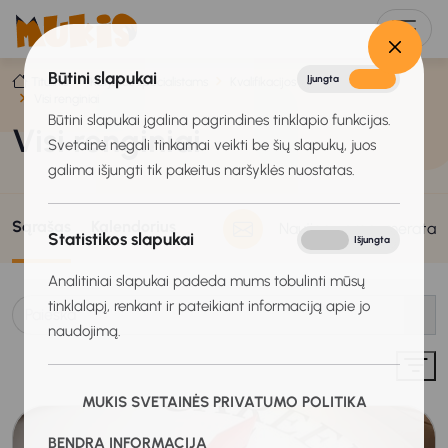
Būtini slapukai
Įjungta
Išjungta
Titulinis
Karjeros specialistams
Kvalifikacijos tobulinimas
Visi renginiai
Būtini slapukai įgalina pagrindines tinklapio funkcijas.
Visi renginiai
Svetainė negali tinkamai veikti be šių slapukų, juos
galima išjungti tik pakeitus naršyklės nuostatas.
Sąrašas
Kalendorius
Naujienų prenumerata
Statistikos slapukai
Įjungta
Išjungta
Analitiniai slapukai padeda mums tobulinti mūsų
tinklalapį, renkant ir pateikiant informaciją apie jo
naudojimą.
MUKIS SVETAINĖS PRIVATUMO POLITIKA
BENDRA INFORMACIJA