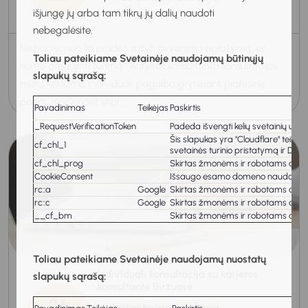
11:00-11:50
išjungę jų arba tam tikrų jų dalių naudoti
nebegalėsite.
Nežinote, nuo ko pradėti rašyti gyvenimo aprašymą, ar
Toliau pateikiame Svetainėje naudojamų būtinųjų
norite atnaujinti turimą? Karjeros konsultanto konsultacijos
slapukų sąrašą:
metu teikiama individuali pagalba gryninant profesinę
patirtį, išryškinant stipr...
Pavadinimas
Teikėjas
Paskirtis
_RequestVerificationToken
Padeda išvengti kelių svetainių užkl
Šis slapukas yra "Cloudflare" teiki
cf_chl_1
svetainės turinio pristatymą ir DNS
cf_chl_prog
Skirtas žmonėms ir robotams atskirt
CookieConsent
Išsaugo esamo domeno naudotojo s
rc::a
Google
Skirtas žmonėms ir robotams atskirt
rc::c
Google
Skirtas žmonėms ir robotams atskirt
__cf_bm
Skirtas žmonėms ir robotams atskirt
Toliau pateikiame Svetainėje naudojamų nuostatų
Individuali konsultacija su karjeros
slapukų sąrašą:
konsultante Biržuose
26
Individuali karjeros konsultacija