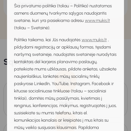
Išmoksi planuoti savo veiklas.
Šia privatumo politika (toliau – Politika) nustatomos
asmens duomenų tvarkymo sąlygos naudojantis
svetaine, kuri yra pasiekiama adresu
www.mukis.lt
(toliau – Svetainė).
Politika taikoma, kai Jūs naudojatės
www.mukis.lt
,
pildydami registracijų ar apklausų formas, tęsdami
naršymą svetainėje, naudojatės svetainėje nurodytais
Sąvokos
kontaktais dėl karjeros planavimo paslaugų,
pateikiate mums užklausas, pildote anketas, užsakote
naujienlaiškius, lankotės mūsų socialinių tinklų
paskyrose LinkedIn, YouTube, Instagram, Facebook ir
kituose socialiniuose tinkluose (toliau – socialiniai
tinklai), domitės mūsų pasiūlymais, kvietimais į
Veikla
renginius, konferencijas, mokymus, registruojatės į juos,
susisiekiate su mumis telefonu, kitais el.
komunikacijos kanalais ar kreipiatės į mus kitais su
mūsų veikla susijusiais klausimais. Papildoma