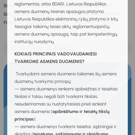
reglamentas, arba BDAR), Lietuvos Respublikos
suėstų ožką; palikus ožką ir kopūstą, ožka
asmens duomenų teisinės apsaugos įstatymo,
sugraužtų kopūstą. Tau matant niekas nieko
Lietuvos Respublikos elektroninių ryšių įstatymo ir kitų
neliečia. Kaip perkelsi per upę savo krovinį?
tiesiogiai taikomų teisės aktų, reglamentuojančių
asmens duomenų apsaugą, taip pat kompetentingų
institucijų nurodymų.
Koks tavo
PLANAS
?
KOKIAIS PRINCIPAIS VADOVAUDAMIESI
TVARKOME ASMENS DUOMENIS?
Tvarkydami asmens duomenis laikomės šių asmens
duomenų tvarkymo principų:
— asmens duomenys renkami apibrėžtais ir teisėtais
tikslais ir toliau negali būti tvarkomi tikslais,
nesuderinamais su nustatytaisiais prieš renkant
asmens duomenis (
apibrėžtumo ir teisėtų tikslų
principas
);
— asmens duomenys tvarkomi teisėtai, sąžiningai ir
skaidriai (
teisėtumo, sąžiningumo ir skaidrumo