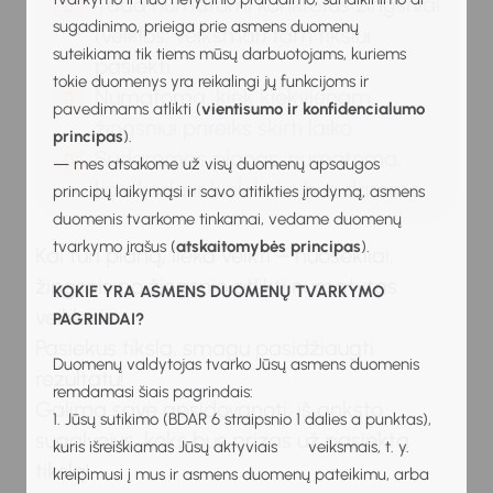
Tada numatomi konkretūs žingsniai
sugadinimo, prieiga prie asmens duomenų
(veiklos, veiksmai) tam tikslui
suteikiama tik tiems mūsų darbuotojams, kuriems
pasiekti.
tokie duomenys yra reikalingi jų funkcijoms ir
Numatoma, kiek kiekvienam
pavedimams atlikti (
vientisumo ir konfidencialumo
žingsniui prireiks skirti laiko.
principas
).
Sudaromas planas: numatoma,
— mes atsakome už visų duomenų apsaugos
kas, kada ir kiek laiko bus daroma.
principų laikymąsi ir savo atitikties įrodymą, asmens
duomenis tvarkome tinkamai, vedame duomenų
tvarkymo įrašus (
atskaitomybės principas
).
Kai turi planą, lieka veikti – nuosekliai,
žingsnis po žingsnio atlikti numatytas
KOKIE YRA ASMENS DUOMENŲ TVARKYMO
veiklas.
PAGRINDAI?
Pasiekus tikslą, smagu pasidžiaugti
Duomenų valdytojas tvarko Jūsų asmens duomenis
rezultatu!
remdamasi šiais pagrindais:
Galima save apsidovanoti, iš anksto
1. Jūsų sutikimo (BDAR 6 straipsnio 1 dalies a punktas),
sugalvojus, koks bus prizas už pasiektą
kuris išreiškiamas Jūsų aktyviais veiksmais, t. y.
tikslą!
kreipimusi į mus ir asmens duomenų pateikimu, arba