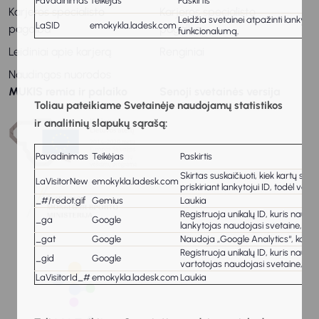
Pavadinimas
Teikėjas
Paskirtis
Karjeros specialisto
Karjeros specialisto
Leidžia svetainei atpažinti lankytoj
LaSID
emokykla.ladesk.com
pagalba
pagalba
funkcionalumą.
Leidiniai apie karjerą
Renginiai
Naudingos nuorodos
MUKIS remia ir palaiko
Senoji svetainės versija
Toliau pateikiame Svetainėje naudojamų statistikos
ir analitinių slapukų sąrašą:
Pavadinimas
Teikėjas
Paskirtis
Skirtas suskaičiuoti, kiek kartų sve
LaVisitorNew
emokykla.ladesk.com
priskiriant lankytojui ID, todėl var
_#/redot.gif
Gemius
Laukia
Registruoja unikalų ID, kuris naud
_ga
Google
lankytojas naudojasi svetaine, gen
_gat
Google
Naudoja „Google Analytics“, kad 
Registruoja unikalų ID, kuris naud
_gid
Google
vartotojas naudojasi svetaine, gen
LaVisitorId_#
emokykla.ladesk.com
Laukia