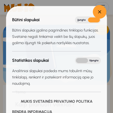
Būtini slapukai
Įjungta
Išjungta
Būtini slapukai įgalina pagrindines tinklapio funkcijas.
Svetainė negali tinkamai veikti be šių slapukų, juos
galima išjungti tik pakeitus naršyklės nuostatas.
Statistikos slapukai
Įjungta
Išjungta
Analitiniai slapukai padeda mums tobulinti mūsų
tinklalapį, renkant ir pateikiant informaciją apie jo
naudojimą.
Tema
MUKIS SVETAINĖS PRIVATUMO POLITIKA
Kaip planuoti veiklas?
BENDRA INFORMACIJA