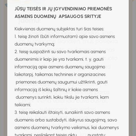
JŪSŲ TEISĖS IR JŲ ĮGYVENDINIMO PRIEMONĖS
ASMENS DUOMENŲ APSAUGOS SRITYJE
Įdomu!
Kiekvienas duomenų subjektas turi šias teises:
Pirmosios žinios apie valandas, kaip
1. teisę žinoti (būti informuotam) apie savo asmens
jas suvokiame šiandien, mus pasiekia
duomenų tvarkymą;
iš Senovės Egipto, civilizacijos, kurios
2. teisę susipažinti su savo tvarkomais asmens
piramidės ir šventyklos – organizuoto
duomenimis ir kaip jie yra tvarkomi, t. y. gauti
žmonių darbo pavyzdys. Tam, kad
informaciją apie asmens duomenų saugojimo
galėtų atlikti kiekvienos dienos
laikotarpį, taikomas technines ir organizacines
priemones duomenų saugumui užtikrinti, gauti
darbus, egiptiečiai ją suskirstė į 12
informaciją iš kokių šaltinių ir kokie asmens
valandų, kiek ir truko šviesus paros
duomenys surinkti, kokiu tikslu jie tvarkomi, kam
laikas. Viena valanda buvo aušrai,
teikiami;
viena – sutemoms, kai leidosi
3. teisę reikalauti ištaisyti, sunaikinti savo asmens
saulė. Kitos dešimt valandų
duomenis arba sustabdyti, išskyrus saugojimą, savo
paskirstytos tolygiai šviesiam
asmens duomenų tvarkymo veiksmus, kai duomenys
dienos laikui, tai reiškė, kad mūsų
tvarkomi, nesilaikant teisės aktų nuostatų;