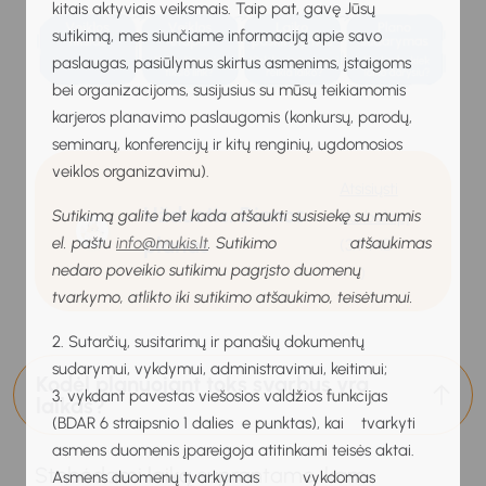
kitais aktyviais veiksmais. Taip pat, gavę Jūsų
sutikimą, mes siunčiame informaciją apie savo
paslaugas, pasiūlymus skirtus asmenims, įstaigoms
bei organizacijoms, susijusius su mūsų teikiamomis
karjeros planavimo paslaugomis (konkursų, parodų,
seminarų, konferencijų ir kitų renginių, ugdomosios
veiklos organizavimu).
Atsisiųsti
Užduotis: Dienos
Sutikimą galite bet kada atšaukti susisiekę su mumis
darbalapį
planas
el. paštu
info@mukis.lt
. Sutikimo atšaukimas
(3.9 MB
nedaro poveikio sutikimu pagrįsto duomenų
)
tvarkymo, atlikto iki sutikimo atšaukimo, teisėtumui.
2. Sutarčių, susitarimų ir panašių dokumentų
sudarymui, vykdymui, administravimui, keitimui;
Kodėl planuojant toks svarbus yra
3. vykdant pavestas viešosios valdžios funkcijas
laikas?
(BDAR 6 straipsnio 1 dalies e punktas), kai tvarkyti
asmens duomenis įpareigoja atitinkami teisės aktai.
Stebėdami laiką suprantame, kam
Asmens duomenų tvarkymas vykdomas