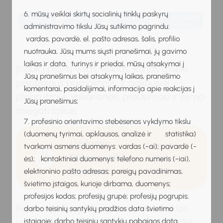
6. mūsų veiklai skirtų socialinių tinklų paskyrų
administravimo tikslu Jūsų sutikimo pagrindu:
vardas, pavardė, el. pašto adresas, šalis, profilio
nuotrauka, Jūsų mums siųsti pranešimai, jų gavimo
laikas ir data, turinys ir priedai, mūsų atsakymai į
Įtrauk į planą visas veiklas, kurias atlieki
Jūsų pranešimus bei atsakymų laikas, pranešimo
pasibaigus pamokoms. Ir galiausiai – į
komentarai, pasidalijimai, informacija apie reakcijas į
planą įtrauk vakarienės, prausimosi ir ėjimo
Jūsų pranešimus;
miegoti laikus.
7. profesinio orientavimo stebėsenos vykdymo tikslu
(duomenų tyrimai, apklausos, analizė ir statistika)
Užduotis:
Atsisiųsti
tvarkomi asmens duomenys: vardas (-ai); pavardė (-
Dienos veiklų
darbalapį
ės); kontaktiniai duomenys: telefono numeris (-iai),
įvairovė
(2.4 MB
)
elektroninio pašto adresas; pareigų pavadinimas,
švietimo įstaigos, kurioje dirbama, duomenys;
profesijos kodas; profesijų grupė; profesijų pogrupis;
Kai kruopščiai planuojame, visos veiklos
darbo teisinių santykių pradžios data švietimo
vyksta sklandžiai, visur suspėjame, todėl
įstaigoje; darbo teisinių santykių pabaigos data