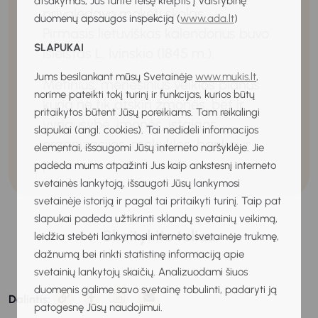
atsakymas, Jūs turite teisę kreiptis į Valstybinę
privalėdavo mokėti skolas.
duomenų apsaugos inspekciją (
www.ada.lt
)
Pirmasis lietuviškas kalendorius buvo
SLAPUKAI
išleistas L. Ivinskio (1845 m.).
Jums besilankant mūsų Svetainėje
www.mukis.lt
,
Metinius, mėnesinius veiklos planus
norime pateikti tokį turinį ir funkcijas, kurios būtų
kuria ne tik atskiri žmonės, bet ir
pritaikytos būtent Jūsų poreikiams. Tam reikalingi
vyriausybė, įmonės, įstaigos,
slapukai (angl. cookies). Tai nedideli informacijos
organizacijos, mokyklos, bankai ir
elementai, išsaugomi Jūsų interneto naršyklėje. Jie
pan.
padeda mums atpažinti Jus kaip ankstesnį interneto
svetainės lankytoją, išsaugoti Jūsų lankymosi
svetainėje istoriją ir pagal tai pritaikyti turinį. Taip pat
slapukai padeda užtikrinti sklandų svetainių veikimą,
Skaitykite toliau
leidžia stebėti lankymosi interneto svetainėje trukmę,
dažnumą bei rinkti statistinę informaciją apie
svetainių lankytojų skaičių. Analizuodami šiuos
duomenis galime savo svetainę tobulinti, padaryti ją
Dalintis:
patogesnę Jūsų naudojimui.