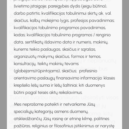
švietimo įstaigoje; pareigybės dydis (jeigu būtina),
turime daugiau laiko pramogoms ir
darbo patirtis; kvalifikacijos tobulinimui skirtų ak. val.
žaidimams. Ir priešingai – kai neturime
skaičius, kalbų mokėjimo lygis, profesijos pavadinimas;
plano, veiklos paprastai užtrunka ilgiau,
kvalifikacijos tobulinimo programos pavadinimas,
imame skubėti, jaudintis ir nerimauti.
kodas; kvalifikacijos tobulinimo programos / renginio
data, sertifikatų išdavimo data ir numeris, mokinių,
Net ir susidarius tobulą veiklos planą,
kuriems teikia paslaugas, skaičius ir sąrašas,
dažnai gali nutikti taip, kad atsiras
organizuotų mokymų skaičius, formos ir temos,
nenumatytų ir netikėtų veiklų ir neplanuotų
konsultacijų, teiktų mokinių tėvams
situacijų: susirgsi, vėluos autobusas, bus
(globėjams/rūpintojams), skaičius; profesinio
prastos oro sąlygos, draugas netikėtai
orientavimo paslaugų finansavimo informacija: klasės
pakvies į gimtadienį ir pan.
krepšelio lėšų suma ir lėšų šaltiniai; kiti duomenys
būtini pagal teisės aktų reikalavimus.
Tuomet svarbu nepanikuoti, užsirašyti visas
Mes neprašome pateikti ir netvarkome Jūsų
veiklas, kurios buvo suplanuotos, bet jų
specialiųjų kategorijų asmens duomenų,
nespėjai atlikti. O tada, jei įmanoma, kitų
atskleidžiančių Jūsų rasinę ar etninę kilmę, politines
dienų planuose numatyti, kada jas galima
pažiūras, religinius ar filosofinius įsitikinimus ar narystę