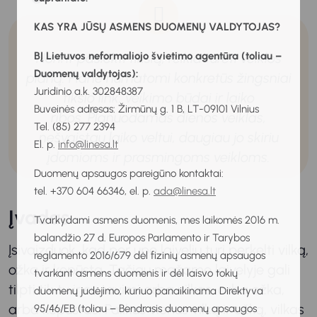
KAS YRA JŪSŲ ASMENS DUOMENŲ VALDYTOJAS?
Norint pasiekti tikslą, reikia turėti veiklos
BĮ Lietuvos neformaliojo švietimo agentūra (toliau –
Duomenų valdytojas):
planą. Plane numatomi konkretūs žingsniai
Juridinio a.k. 302848387
tikslo link, veikimo būdai ir laiko
Buveinės adresas: Žirmūnų g. 1 B, LT-09101 Vilnius
ribos. Planuodamas dienos veiklas,
Tel. (85) 277 2394
nešvaistau laiko veltui, daugiau jo skiriu
El. p.
info@linesa.lt
įdomioms ir prasmingoms veikloms.
Duomenų apsaugos pareigūno kontaktai:
tel. +370 604 66346, el. p.
ada@linesa.lt
Įvadas
Tvarkydami asmens duomenis, mes laikomės 2016 m.
balandžio 27 d. Europos Parlamento ir Tarybos
Įsivaizduok, kad per upę laiveliu turi perkelti vilką,
reglamento 2016/679 dėl fizinių asmenų apsaugos
ožką ir kopūstą. Tačiau mažame laivelyje gali
tvarkant asmens duomenis ir dėl laisvo tokių
tilpti tik tu ir su tavimi arba vilkas, arba ožka,
duomenų judėjimo, kuriuo panaikinama Direktyva
arba kopūstas. Palikus vienus vilką ir ožką, vilkas
95/46/EB (toliau – Bendrasis duomenų apsaugos