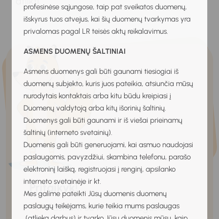
atlikti.
profesinėse sąjungose, taip pat sveikatos duomenų,
išskyrus tuos atvejus, kai šių duomenų tvarkymas yra
privalomas pagal LR teisės aktų reikalavimus.
ASMENS DUOMENŲ ŠALTINIAI
Asmens duomenys gali būti gaunami tiesiogiai iš
duomenų subjekto, kuris juos pateikia, atsiunčia mūsų
nurodytais kontaktais arba kitu būdu kreipiasi į
Duomenų valdytoją arba kitų išorinių šaltinių.
Duomenys gali būti gaunami ir iš viešai prieinamų
šaltinių (interneto svetainių).
Duomenis gali būti generuojami, kai asmuo naudojasi
paslaugomis, pavyzdžiui, skambina telefonu, parašo
elektroninį laišką, registruojasi į renginį, apsilanko
interneto svetainėje ir kt.
Pritaikyk!
Mes galime pateikti Jūsų duomenis duomenų
Pasitark su trimis suaugusiais
paslaugų teikėjams, kurie teikia mums paslaugas
(atlieka darbus) ir tvarko Jūsų duomenis mūsų, kaip