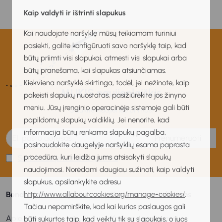
Kaip valdyti ir ištrinti slapukus
Kai naudojate naršyklę mūsų teikiamam turiniui
pasiekti, galite konfigūruoti savo naršyklę taip, kad
būtų priimti visi slapukai, atmesti visi slapukai arba
būtų pranešama, kai slapukas atsiunčiamas.
Kiekviena naršyklė skirtinga, todėl, jei nežinote, kaip
MUKIS naujienlaiškis
pakeisti slapukų nuostatas, pasižiūrėkite jos žinyno
meniu. Jūsų įrenginio operacinėje sistemoje gali būti
Gaukite naujienas pirmas!
papildomų slapukų valdiklių. Jei nenorite, kad
informacija būtų renkama slapukų pagalba,
Prenumeruoti
pasinaudokite daugelyje naršyklių esama paprasta
procedūra, kuri leidžia jums atsisakyti slapukų
Sutinku su privatumo politika
naudojimosi. Norėdami daugiau sužinoti, kaip valdyti
slapukus, apsilankykite adresu
http://www.allaboutcookies.org/manage-cookies/
.
Bendra informacija
Karjeros specialistams
Tačiau nepamirškite, kad kai kurios paslaugos gali
Apie sistemą
Karjeros paslaugos
būti sukurtos taip, kad veiktų tik su slapukais, o juos