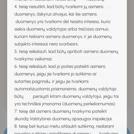
planetai skriejant aplink Saulę ir dėl
4. teisę nesutikti, kad būtų tvarkomi jų asmens
duomenys, išskyrus atvejus, kai šie asmens
to keičiantis metų laikams, keitėsi ir
duomenys yra tvarkomi dėl teisėto intereso, kurio
šviesiojo paros laiko ilgis ir valandų
siekia duomenų valdytojas arba trečiasis asmuo,
trukmė. Bet egiptiečiai nakties
kuriam teikiami asmens duomenys, ir jei duomenų
neskaičiavo, tad būtent
subjekto interesai nėra svarbesni;
nakties valandas – iš pradžių 4, o
5. teisę reikalauti, kad būtų apriboti asmens duomenų
vėliau taip pat 12, pridėjo jau graikai
tvarkymo veiksmai;
astronomai. Jiems reikėjo būtinai
6. teisę reikalauti, kad jo paties pateikti asmens
tiksliai suskaičiuoti, kada pakyla ir
duomenys, jeigu jie tvarkomi jo sutikimo ar
už horizonto pranyksta aplink mus,
sutarties pagrindu, ir jeigu jie tvarkomi
automatizuotomis priemonėmis, duomenų valdytojo
kaip jiems tada atrodė, skriejantys
būtų persiųsti kitam duomenų valdytojui, jeigu tai
žvaigždynai.
yra techniškai įmanoma (duomenų perkeliamumas);
7. teisę dėl asmens duomenų tvarkymo pateikti
skundą Valstybinei duomenų apsaugos inspekcijai.
8. teisę bet kuriuo metu atšaukti sutikimą, nedarant
poveikio sutikimu grindžiamo duomenų tvarkymo