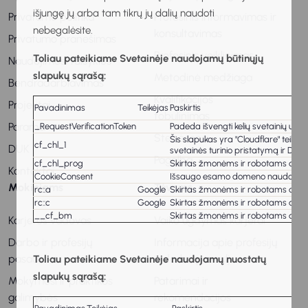
išjungę jų arba tam tikrų jų dalių naudoti
Privatumo politika
Profesinis informavimas ir
nebegalėsite.
konsultavimas
Privatumo pranešimas
Profesinis veiklinimas
Toliau pateikiame Svetainėje naudojamų būtinųjų
Naudojimosi taisyklės
slapukų sąrašą:
Metodinė medžiaga
Bendradarbiavimas
Kvalifikacijos
Projektai
Pavadinimas
Teikėjas
Paskirtis
tobulinimas
Parama
_RequestVerificationToken
Padeda išvengti kelių svetainių užkl
Stebėsena
Šis slapukas yra "Cloudflare" teiki
cf_chl_1
DUK
svetainės turinio pristatymą ir DNS
Pagalba
cf_chl_prog
Skirtas žmonėms ir robotams atskirt
Kontaktai
CookieConsent
Išsaugo esamo domeno naudotojo s
Mokiniams
Tėvams
rc::a
Google
Skirtas žmonėms ir robotams atskirt
rc::c
Google
Skirtas žmonėms ir robotams atskirt
__cf_bm
Skirtas žmonėms ir robotams atskirt
Karjeros vadovas
Vaiko ugdymas karjerai
Darbo ir profesijų
Informacija apie profesijų
pasaulis
ir darbo pasaulį
Toliau pateikiame Svetainėje naudojamų nuostatų
slapukų sąrašą:
Mokymosi ir praktikos
Patarimai ir
galimybės
rekomendacijos