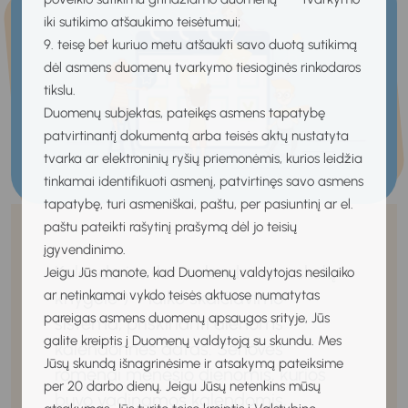
iki sutikimo atšaukimo teisėtumui;
9. teisę bet kuriuo metu atšaukti savo duotą sutikimą
dėl asmens duomenų tvarkymo tiesioginės rinkodaros
tikslu.
Duomenų subjektas, pateikęs asmens tapatybę
patvirtinantį dokumentą arba teisės aktų nustatyta
tvarka ar elektroninių ryšių priemonėmis, kurios leidžia
tinkamai identifikuoti asmenį, patvirtinęs savo asmens
tapatybę, turi asmeniškai, paštu, per pasiuntinį ar el.
paštu pateikti rašytinį prašymą dėl jo teisių
įgyvendinimo.
Kalendorius (lot. calendarium „skolų
Jeigu Jūs manote, kad Duomenų valdytojas nesilaiko
knygelė“) – laiko skaičiavimo
ar netinkamai vykdo teisės aktuose numatytas
pareigas asmens duomenų apsaugos srityje, Jūs
sistema, priskirianti dienoms
galite kreiptis į Duomenų valdytoją su skundu. Mes
kalendorines datas. Senovės
Jūsų skundą išnagrinėsime ir atsakymą pateiksime
romėnai mėnesio dienomis, kurios
per 20 darbo dienų. Jeigu Jūsų netenkins mūsų
buvo vadinamos kalendomis,