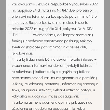
naudojame savo valandas. Sekti paros
vadovaujantis Lietuvos Respublikos Vyriausybės 2022
m. rugpjūčio 24 d. nutarimo Nr. 847 „Dėl profesinio
laiką svarbu, kad laiku nueitume į mokyklą,
orientavimo teikimo tvarkos aprašo patvirtinimo“ 15 p.
sporto būrelį, laiku pasižiūrėtume
ir Lietuvos Respublikos švietimo, mokslo ir sporto
mėgstamą TV laidą, laiku
ministro 2022 m. rugpjūčio 31 d. įsakymu Nr. V-1334
atsigultume miegoti ir t. t.
„Dėl rekomendacijų dėl karjeros specialistų
funkcijų ir profesinio orientavimo paslaugų teikimo
Taip pat labai svarbu suvokti, kiek laiko
švietimo įstaigose patvirtinimo“ ir kt. teisės aktų
kuriai veiklai reikia skirti. Pavyzdžiui, ar žinai,
reikalavimais;
per kiek laiko gali paruošti namų
4. tvarkyti duomenis būtina siekiant teisėtų interesų –
darbus? Sutvarkyti savo kambarį? Nuvykti į
visuomenės informavimo, siekiant įvykdyti teisinius
mokyklą?
reikalavimus, įskaitant skolų susigrąžinimą taikant
neteismines procedūras, mums ginantis nuo pareikštų
ieškinių, reikalavimų, pretenzijų; informacinių sistemų ir
Atsisiųsti
tinklų saugumui užtikrinti; siekiant užtikrinti patogų ir
Užduotis: Laiko
darbalapį
kokybišką naudojimąsi mūsų paslaugomis;
stebėjimas
(740.2 KB
Tvarkomų asmens duomenų apimtis priklauso nuo
)
užsakomų ar naudojamų paslaugų ir to, kokią