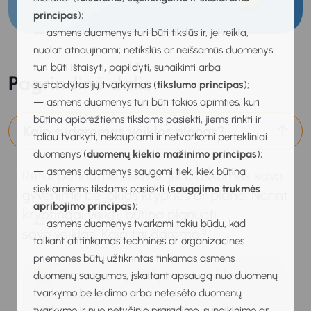
principas
);
— asmens duomenys turi būti tikslūs ir, jei reikia,
nuolat atnaujinami; netikslūs ar neišsamūs duomenys
turi būti ištaisyti, papildyti, sunaikinti arba
Pagrindinė dalis
sustabdytas jų tvarkymas (
tikslumo principas
);
— asmens duomenys turi būti tokios apimties, kuri
būtina apibrėžtiems tikslams pasiekti, jiems rinkti ir
Kaip sudaromas veiklos planas?
toliau tvarkyti, nekaupiami ir netvarkomi pertekliniai
duomenys (
duomenų kiekio mažinimo principas
);
— asmens duomenys saugomi tiek, kiek būtina
Retai patiriame sėkmę, jei blaškomės savo
siekiamiems tikslams pasiekti (
saugojimo trukmės
gyvenime be jokios krypties ar plano. Norint
apribojimo principas
);
kryptingai veikti, būtina planuoti
— asmens duomenys tvarkomi tokiu būdu, kad
savo veiklas. Kaip tai daroma?
taikant atitinkamas technines ar organizacines
priemones būtų užtikrintas tinkamas asmens
Pirmiausia įvardijamas veiklos
duomenų saugumas, įskaitant apsaugą nuo duomenų
tikslas.
tvarkymo be leidimo arba neteisėto duomenų
tvarkymo ir nuo netyčinio praradimo, sunaikinimo ar