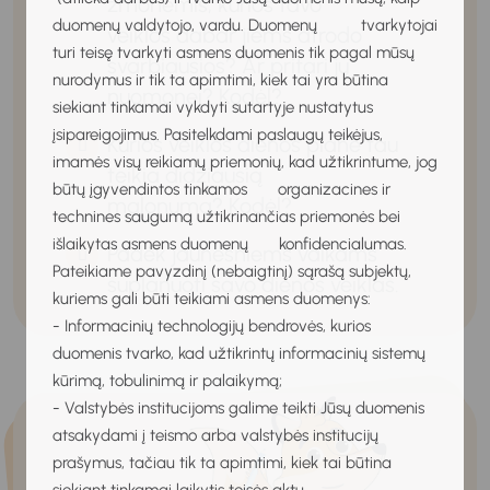
žmonėmis, kurios tavo
duomenų valdytojo, vardu. Duomenų tvarkytojai
veiklos dabar jiems atrodo
turi teisę tvarkyti asmens duomenis tik pagal mūsų
svarbiausios? Ar pritari jų
nurodymus ir tik ta apimtimi, kiek tai yra būtina
nuomonei? Kodėl?
siekiant tinkamai vykdyti sutartyje nustatytus
įsipareigojimus. Pasitelkdami paslaugų teikėjus,
Kurios veiklos dienos plane tau
imamės visų reikiamų priemonių, kad užtikrintume, jog
teikia didžiausią
būtų įgyvendintos tinkamos organizacines ir
malonumą? Kodėl?
technines saugumą užtikrinančias priemonės bei
išlaikytas asmens duomenų konfidencialumas.
Padėk jaunesniems vaikams
Pateikiame pavyzdinį (nebaigtinį) sąrašą subjektų,
suplanuoti savo dienos veiklas.
kuriems gali būti teikiami asmens duomenys:
- Informacinių technologijų bendrovės, kurios
duomenis tvarko, kad užtikrintų informacinių sistemų
kūrimą, tobulinimą ir palaikymą;
- Valstybės institucijoms galime teikti Jūsų duomenis
atsakydami į teismo arba valstybės institucijų
prašymus, tačiau tik ta apimtimi, kiek tai būtina