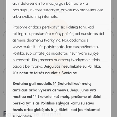
ar/ir detalesnė informacija gali būti pateikta
paslaugų ir kitose sutartyse, privatumo pranešimuose
Tikslas
arba skelbiant ją internete.
Prašome atidžiai perskaityti šią Politiką tam, kad
teisingai suprastumėte mūsų požiūrį bei nuostatas dėl
asmens duomenų tvarkymo. Naudodamasis
www.mukis.lt . Jūs patvirtinate, kad susipažinote su
Planavimas
Politika, suprantate jos nuostatas ir sutinkate su joje
nurodytais Jūsų asmens duomenų tvarkymo tikslais,
būdais bei tvarka.
Jeigu Jūs nesutinkate su Politika,
Jūs neturite teisės naudotis Svetaine.
Svetaine gali naudotis 14 (keturiolikos) metų
Planas
amžiaus arba vyresni asmenys. Jeigu jums yra
mažiau nei 14 (keturiolika) metų, prašome atidžiai
perskaityti šias Politikos sąlygas kartu su savo
tėvais arba globėjais ir įsitikinti, kad jas tinkamai
Pagrindinė mintis
suprantate.