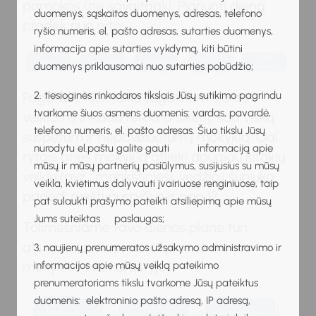
pamokos (ne savaitgalį). Planuoti dieną
duomenys, sąskaitos duomenys, adresas, telefono
pradėk nuo ryto:
ryšio numeris, el. pašto adresas, sutarties duomenys,
informacija apie sutarties vykdymą, kiti būtini
duomenys priklausomai nuo sutarties pobūdžio;
2. tiesioginės rinkodaros tikslais Jūsų sutikimo pagrindu
Pagalvok, kiek laiko sugaištum šioms
tvarkome šiuos asmens duomenis: vardas, pavardė,
veikloms ir kada reikia atsikelti, kad viską
telefono numeris, el. pašto adresas. Šiuo tikslu Jūsų
suspėtum ir nepavėluotum į mokyklą. Gal
nurodytu el.paštu galite gauti informaciją apie
rytais prieš mokyklą atlieki daugiau kitokių
mūsų ir mūsų partnerių pasiūlymus, susijusius su mūsų
veiklų (pvz., mankštiniesi, vedžioji šuniuką,
veikla, kvietimus dalyvauti įvairiuose renginiuose, taip
padedi ruošti pusryčius ir pan.)?
pat sulaukti prašymo pateikti atsiliepimą apie mūsų
Jums suteiktas paslaugas;
Tolimesniame tavo dienos plane turi
atsirasti tai, kas numatyta tos dienos
3. naujienų prenumeratos užsakymo administravimo ir
mokyklos tvarkaraštyje:
informacijos apie mūsų veiklą pateikimo
prenumeratoriams tikslu tvarkome Jūsų pateiktus
duomenis: elektroninio pašto adresą, IP adresą,