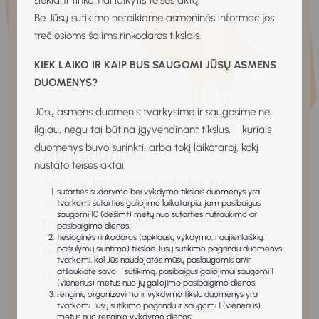
siekiant tinkamai laikytis teisės aktų.
Be Jūsų sutikimo neteikiame asmeninės informacijos
trečiosioms šalims rinkodaros tikslais.
KIEK LAIKO IR KAIP BUS SAUGOMI JŪSŲ ASMENS
DUOMENYS?
Jūsų asmens duomenis tvarkysime ir saugosime ne
ilgiau, negu tai būtina įgyvendinant tikslus, kuriais
duomenys buvo surinkti, arba tokį laikotarpį, kokį
Apibendrink!
nustato teisės aktai:
Kas tau labiausiai patinka, kai
sutarties sudarymo bei vykdymo tikslais duomenys yra
planuoji veiklas? O kas
tvarkomi sutarties galiojimo laikotarpiu, jam pasibaigus
saugomi 10 (dešimt) metų nuo sutarties nutraukimo ar
neduoda ramybės?
pasibaigimo dienos;
tiesioginės rinkodaros (apklausų vykdymo, naujienlaiškių,
pasiūlymų siuntimo) tikslais Jūsų sutikimo pagrindu duomenys
Pagalvok, kas nutiktų, jei žmonės
tvarkomi, kol Jūs naudojatės mūsų paslaugomis ar/ir
nustotų planuoti? Su
atšaukiate savo sutikimą, pasibaigus galiojimui saugomi 1
(vienerius) metus nuo jų galiojimo pasibaigimo dienos;
kokiais sunkumais jie susidurtų?
renginių organizavimo ir vykdymo tikslu duomenys yra
tvarkomi Jūsų sutikimo pagrindu ir saugomi 1 (vienerius)
metus nuo renginio vykdymo dienos;