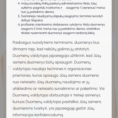
Susidaryti planą nėra paprasta. Dar
mūsų socialinių tinklų paskyrų administravimo tikslu Jūsų
sutikimo pagrindu tvarkome ir saugome 1 (vienerius) metus
sudėtingiau – jo laikytis. Kas tau
nuo jų pateikimo dienos;
galėtų sutrukdyti laikytis plano? O
Svetainėje naudojamų slapukų saugojimo terminai nurodyti
skiltyje Slapukai.
kas galėtų padėti?
profesinio orientavimo stebėsenos vykdymo tikslu duomenys
saugomi 3 (tris) metus nuo jų pateikimo dienos, statistikos
tikslais nuasmeninti duomenys saugomi neribotą laiką.
Pasibaigus nurodytiems terminams, duomenys bus
ištrinami taip, kad nebūtų galima jų atstatyti.
Duomenų valdytojas įsipareigoja užtikrinti, kad Jūsų
asmens duomenys būtų apsaugoti. Duomenų
valdytojas naudoja technines ir organizacines
priemones, kurios apsaugo Jūsų asmens duomenis
nuo neteisėto Jūsų duomenų naudojimo ar jų
atskleidimo ar neteisėto sunaikinimo ar pakeitimo. Visi
Duomenų valdytojas darbuotojai ir tretieji asmenys,
kuriuos Duomenų valdytojas pasitelkia Jūsų asmens
duomenims tvarkyti, yra įsipareigoję gerbti Jūsų
informacijos konfidencialumą.