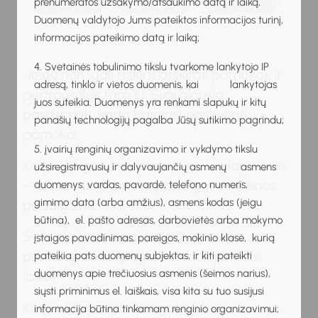
prenumeratos užsakymo/atšaukimo datą ir laiką,
Duomenų valdytojo Jums pateiktos informacijos turinį,
informacijos pateikimo datą ir laiką;
4. Svetainės tobulinimo tikslu tvarkome lankytojo IP
Jeigu nori, gali išskirti atskiras pamokas ir
adresą, tinklo ir vietos duomenis, kai lankytojas
pertraukėles tarp jų. Svarbiausia
juos suteikia. Duomenys yra renkami slapukų ir kitų
pasižymėti, kada baigiasi paskutinė
panašių technologijų pagalba Jūsų sutikimo pagrindu;
pamoka.
5. įvairių renginių organizavimo ir vykdymo tikslu
Ką gi, liko galutinė dienos veiklų plano dalis
užsiregistravusių ir dalyvaujančių asmenų asmens
– laikas nuo pamokų pabaigos iki dienos
duomenys: vardas, pavardė, telefono numeris,
gimimo data (arba amžius), asmens kodas (jeigu
pabaigos.
būtina), el. pašto adresas, darbovietės arba mokymo
Šioje dalyje būtinai turi būti įtraukta
įstaigos pavadinimas, pareigos, mokinio klasė, kurią
pamokų ruoša (pagalvok, kiek jai skirsi
pateikia pats duomenų subjektas, ir kiti pateikti
duomenys apie trečiuosius asmenis (šeimos narius),
laiko).
siųsti priminimus el. laiškais, visa kita su tuo susijusi
Kitų veiklų pavyzdžiai galėtų būti:
informacija būtina tinkamam renginio organizavimui;