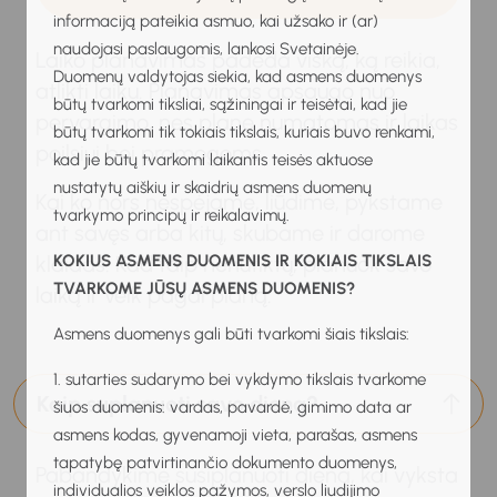
informaciją pateikia asmuo, kai užsako ir (ar)
naudojasi paslaugomis, lankosi Svetainėje.
Laiko planavimas padeda viską, ką reikia,
Duomenų valdytojas siekia, kad asmens duomenys
atlikti laiku. Planavimas apsaugo nuo
būtų tvarkomi tiksliai, sąžiningai ir teisėtai, kad jie
pervargimo, nes plane numatomas ir laikas
būtų tvarkomi tik tokiais tikslais, kuriais buvo renkami,
poilsiui bei pramogoms.
kad jie būtų tvarkomi laikantis teisės aktuose
nustatytų aiškių ir skaidrių asmens duomenų
Kai ko nors nespėjame, liūdime, pykstame
tvarkymo principų ir reikalavimų.
ant savęs arba kitų, skubame ir darome
klaidas. Kad taip nenutiktų, planuok savo
KOKIUS ASMENS DUOMENIS IR KOKIAIS TIKSLAIS
TVARKOME JŪSŲ ASMENS DUOMENIS?
laiką ir veik pagal planą.
Asmens duomenys gali būti tvarkomi šiais tikslais:
1. sutarties sudarymo bei vykdymo tikslais tvarkome
Kaip suplanuoti savo dieną?
šiuos duomenis: vardas, pavardė, gimimo data ar
asmens kodas, gyvenamoji vieta, parašas, asmens
tapatybę patvirtinančio dokumento duomenys,
Pabandykime susiplanuoti dieną, kai vyksta
individualios veiklos pažymos, verslo liudijimo