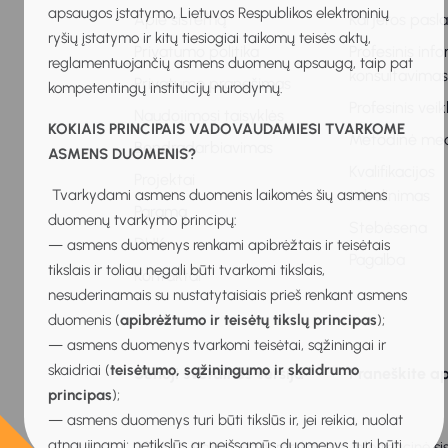
apsaugos įstatymo, Lietuvos Respublikos elektroninių
Apie sistemą
Karjeros pasl
ryšių įstatymo ir kitų tiesiogiai taikomų teisės aktų,
Privatumo politika
Profesinis inf
reglamentuojančių asmens duomenų apsaugą, taip pat
konsultavima
Privatumo pranešimas
kompetentingų institucijų nurodymų.
Profesinis vei
Naudojimosi taisyklės
KOKIAIS PRINCIPAIS VADOVAUDAMIESI TVARKOME
Metodinė me
Bendradarbiavimas
ASMENS DUOMENIS?
Kvalifikacijos
Projektai
Tvarkydami asmens duomenis laikomės šių asmens
tobulinimas
Parama
duomenų tvarkymo principų:
Stebėsena
DUK
— asmens duomenys renkami apibrėžtais ir teisėtais
Pagalba
tikslais ir toliau negali būti tvarkomi tikslais,
Kontaktai
nesuderinamais su nustatytaisiais prieš renkant asmens
duomenis (
apibrėžtumo ir teisėtų tikslų principas
);
— asmens duomenys tvarkomi teisėtai, sąžiningai ir
skaidriai (
teisėtumo, sąžiningumo ir skaidrumo
Senoji svetainės versija
Praneškite ap
principas
);
— asmens duomenys turi būti tikslūs ir, jei reikia, nuolat
atnaujinami; netikslūs ar neišsamūs duomenys turi būti
2026 © Mokinių ugdymo karjerai informacinė sis