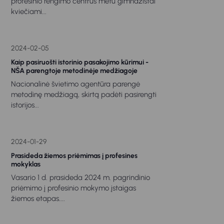
profesinio rengimo centrus metu gimnazistai
kviečiami...
2024-02-05
Kaip pasiruošti istorinio pasakojimo kūrimui -
NŠA parengtoje metodinėje medžiagoje
Nacionalinė švietimo agentūra parengė
metodinę medžiagą, skirtą padėti pasirengti
istorijos...
2024-01-29
Prasideda žiemos priėmimas į profesines
mokyklas
Vasario 1 d. prasideda 2024 m. pagrindinio
priėmimo į profesinio mokymo įstaigas
žiemos etapas....