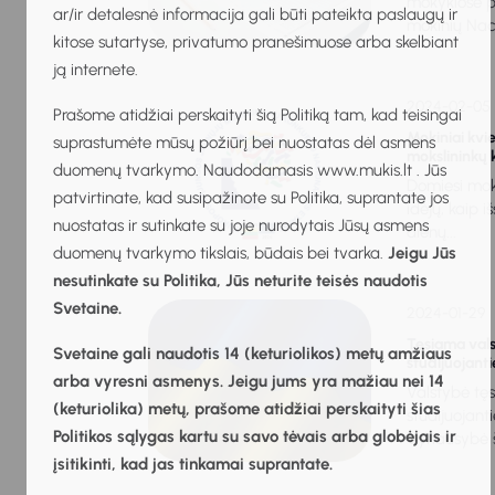
mokyklose p
ar/ir detalesnė informacija gali būti pateikta paslaugų ir
mokinių Nacio
kitose sutartyse, privatumo pranešimuose arba skelbiant
ją internete.
2024-02-05
Prašome atidžiai perskaityti šią Politiką tam, kad teisingai
Mokiniai kvi
suprastumėte mūsų požiūrį bei nuostatas dėl asmens
mokslininkų 
duomenų tvarkymo. Naudodamasis www.mukis.lt . Jūs
Domiesi moks
patvirtinate, kad susipažinote su Politika, suprantate jos
idėjų, kaip i
nuostatas ir sutinkate su joje nurodytais Jūsų asmens
dienų...
duomenų tvarkymo tikslais, būdais bei tvarka.
Jeigu Jūs
nesutinkate su Politika, Jūs neturite teisės naudotis
Svetaine.
2024-01-29
Tęsiama val
Svetaine gali naudotis 14 (keturiolikos) metų amžiaus
studijuojant
arba vyresni asmenys. Jeigu jums yra mažiau nei 14
Valstybė tę
(keturiolika) metų, prašome atidžiai perskaityti šias
studijuojan
Politikos sąlygas kartu su savo tėvais arba globėjais ir
Vyriausybė š
įsitikinti, kad jas tinkamai suprantate.