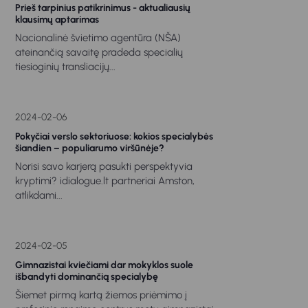
Prieš tarpinius patikrinimus - aktualiausių
klausimų aptarimas
Nacionalinė švietimo agentūra (NŠA)
ateinančią savaitę pradeda specialių
tiesioginių transliacijų...
2024-02-06
Pokyčiai verslo sektoriuose: kokios specialybės
šiandien – populiarumo viršūnėje?
Norisi savo karjerą pasukti perspektyvia
kryptimi? idialogue.lt partneriai Amston,
atlikdami...
2024-02-05
Gimnazistai kviečiami dar mokyklos suole
išbandyti dominančią specialybę
Šiemet pirmą kartą žiemos priėmimo į