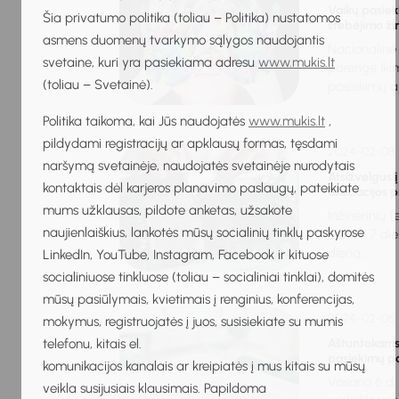
Vaikų pasie
Šia privatumo politika (toliau – Politika) nustatomos
stebėjimo ži
asmens duomenų tvarkymo sąlygos naudojantis
Nacionalinė
svetaine, kuri yra pasiekiama adresu
www.mukis.lt
parengė Iki
(toliau – Svetainė).
pasiekimų ap
Politika taikoma, kai Jūs naudojatės
www.mukis.lt
,
pildydami registracijų ar apklausų formas, tęsdami
2024-02-08
naršymą svetainėje, naudojatės svetainėje nurodytais
Atsižvelgus 
kontaktais dėl karjeros planavimo paslaugų, pateikiate
asociacijos p
mums užklausas, pildote anketas, užsakote
Inžinerinių 
naujienlaiškius, lankotės mūsų socialinių tinklų paskyrose
iš kovo 7 di
dieną....
LinkedIn, YouTube, Instagram, Facebook ir kituose
socialiniuose tinkluose (toliau – socialiniai tinklai), domitės
mūsų pasiūlymais, kvietimais į renginius, konferencijas,
2024-02-06
mokymus, registruojatės į juos, susisiekiate su mumis
telefonu, kitais el.
Aštuntokams 
pasiekimų p
komunikacijos kanalais ar kreipiatės į mus kitais su mūsų
Vasario 6 d
veikla susijusiais klausimais. Papildoma