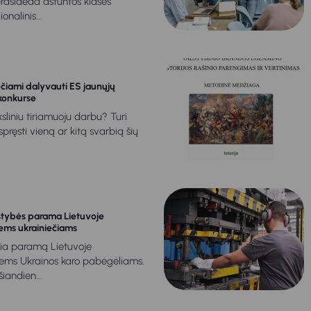
rasideda aštuntos klasės
nalinis...
ečiami dalyvauti ES jaunųjų
konkurse
liniu tiriamuoju darbu? Turi
šspręsti vieną ar kitą svarbią šių
stybės parama Lietuvoje
iems ukrainiečiams
sia paramą Lietuvoje
tiems Ukrainos karo pabėgėliams.
iandien...