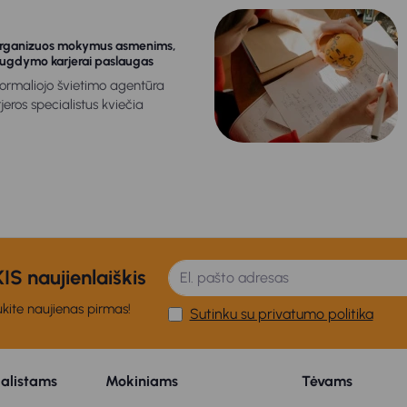
organizuos mokymus asmenims,
 ugdymo karjerai paslaugas
formaliojo švietimo agentūra
jeros specialistus kviečia
S naujienlaiškis
kite naujienas pirmas!
Sutinku su privatumo politika
ialistams
Mokiniams
Tėvams