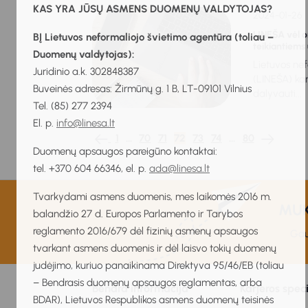
KAS YRA JŪSŲ ASMENS DUOMENŲ VALDYTOJAS?
2024-01-26
LINEŠA vėl 
BĮ Lietuvos neformaliojo švietimo agentūra (toliau –
teikiantiems
Duomenų valdytojas):
Lietuvos ne
Juridinio a.k. 302848387
(LINEŠA) kar
Buveinės adresas: Žirmūnų g. 1 B, LT-09101 Vilnius
dalyvauti...
Tel. (85) 277 2394
El. p.
info@linesa.lt
1
…
70
71
72
73
74
…
80
Duomenų apsaugos pareigūno kontaktai:
tel. +370 604 66346, el. p.
ada@linesa.lt
Tvarkydami asmens duomenis, mes laikomės 2016 m.
MUKI
balandžio 27 d. Europos Parlamento ir Tarybos
reglamento 2016/679 dėl fizinių asmenų apsaugos
Gau
tvarkant asmens duomenis ir dėl laisvo tokių duomenų
judėjimo, kuriuo panaikinama Direktyva 95/46/EB (toliau
– Bendrasis duomenų apsaugos reglamentas, arba
Bendra informacija
Karjeros spec
BDAR), Lietuvos Respublikos asmens duomenų teisinės