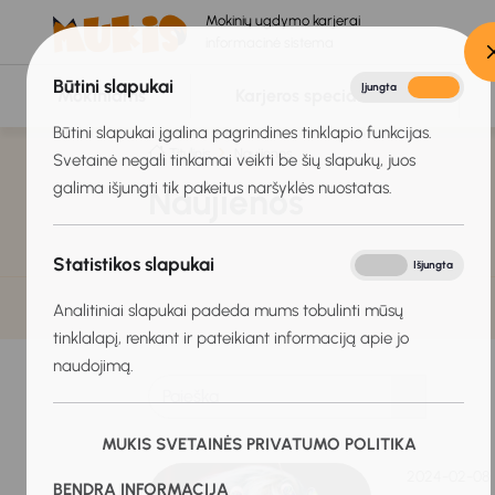
Mokinių ugdymo karjerai
informacinė sistema
Būtini slapukai
Įjungta
Išjungta
Mokiniams
Karjeros specialistams
Būtini slapukai įgalina pagrindines tinklapio funkcijas.
Titulinis
Naujienos
Svetainė negali tinkamai veikti be šių slapukų, juos
galima išjungti tik pakeitus naršyklės nuostatas.
Naujienos
Statistikos slapukai
Įjungta
Išjungta
Analitiniai slapukai padeda mums tobulinti mūsų
tinklalapį, renkant ir pateikiant informaciją apie jo
naudojimą.
MUKIS SVETAINĖS PRIVATUMO POLITIKA
2024-02-08
BENDRA INFORMACIJA