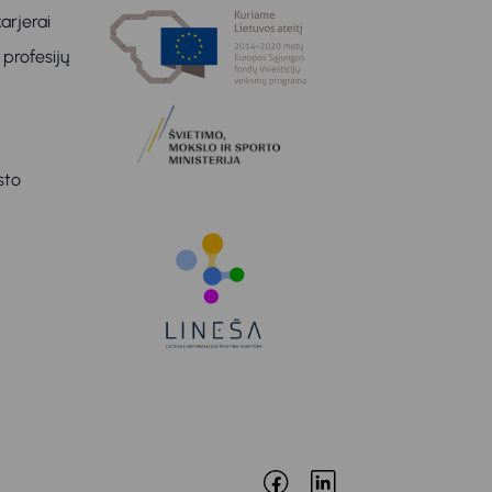
arjerai
 profesijų
sto