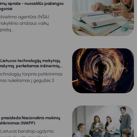
kimų apraše - nuoseklūs pažangos
ngsniai
 švietimo agentūra (NŠA)
mokyklinio amžiaus vaikų
rašą....
į Lietuvos technologijų mokytojų
rašymą, perkeliamas inžinerinių...
technologijų tarpinis patikrinimas
enos nukeliamas į gegužės 3
prasideda Nacionalinis mokinių
atikrinimas (NMPP)
. Lietuvos bendrojo ugdymo