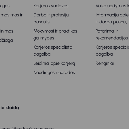
augos
Karjeros vadovas
Vaiko ugdymas k
ormavimas ir
Darbo ir profesijų
Informacija apie
s
pasaulis
ir darbo pasaulį
klinimas
Mokymosi ir praktikos
Patarimai ir
galimybės
rekomendacijos
džiaga
Karjeros specialisto
Karjeros speciali
pagalba
pagalba
Leidiniai apie karjerą
Renginiai
Naudingos nuorodos
ie klaidą
tema. Visos teisės saugomos.