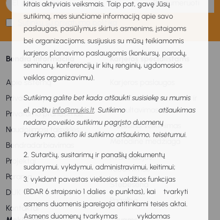
Prenumeruoti
kitais aktyviais veiksmais. Taip pat, gavę Jūsų
sutikimą, mes siunčiame informaciją apie savo
Sutinku su privatumo politika
paslaugas, pasiūlymus skirtus asmenims, įstaigoms
bei organizacijoms, susijusius su mūsų teikiamomis
karjeros planavimo paslaugomis (konkursų, parodų,
Bendra informacija
Karjeros specialistams
seminarų, konferencijų ir kitų renginių, ugdomosios
veiklos organizavimu).
Apie sistemą
Karjeros paslaugos
Sutikimą galite bet kada atšaukti susisiekę su mumis
Privatumo politika
Profesinis informavimas ir
konsultavimas
el. paštu
info@mukis.lt
. Sutikimo atšaukimas
Privatumo pranešimas
nedaro poveikio sutikimu pagrįsto duomenų
Profesinis veiklinimas
Naudojimosi taisyklės
tvarkymo, atlikto iki sutikimo atšaukimo, teisėtumui.
Metodinė medžiaga
Bendradarbiavimas
2. Sutarčių, susitarimų ir panašių dokumentų
Kvalifikacijos
Projektai
sudarymui, vykdymui, administravimui, keitimui;
tobulinimas
Parama
3. vykdant pavestas viešosios valdžios funkcijas
Stebėsena
(BDAR 6 straipsnio 1 dalies e punktas), kai tvarkyti
DUK
Pagalba
asmens duomenis įpareigoja atitinkami teisės aktai.
Kontaktai
Asmens duomenų tvarkymas vykdomas
Mokiniams
Tėvams