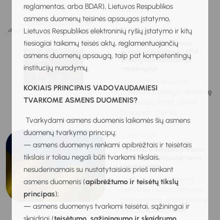
reglamentas, arba BDAR), Lietuvos Respublikos
šių dienų...
asmens duomenų teisinės apsaugos įstatymo,
2024-02-05
Lietuvos Respublikos elektroninių ryšių įstatymo ir kitų
tiesiogiai taikomų teisės aktų, reglamentuojančių
Kaip pasiruošti istorinio
pasakojimo kūrimui - NŠA
asmens duomenų apsaugą, taip pat kompetentingų
parengtoje metodinėje
institucijų nurodymų.
medžiagoje
Nacionalinė švietimo
KOKIAIS PRINCIPAIS VADOVAUDAMIESI
agentūra parengė metodinę
TVARKOME ASMENS DUOMENIS?
medžiagą, skirtą padėti
pasirengti istorijos...
Tvarkydami asmens duomenis laikomės šių asmens
duomenų tvarkymo principų:
2024-01-29
— asmens duomenys renkami apibrėžtais ir teisėtais
Tęsiama valstybės parama
tikslais ir toliau negali būti tvarkomi tikslais,
Lietuvoje studijuojantiems
ukrainiečiams
nesuderinamais su nustatytaisiais prieš renkant
Valstybė tęsia paramą
asmens duomenis (
apibrėžtumo ir teisėtų tikslų
Lietuvoje studijuojantiems
principas
);
Ukrainos karo pabėgėliams.
— asmens duomenys tvarkomi teisėtai, sąžiningai ir
Vyriausybė šiandien...
skaidriai (
teisėtumo, sąžiningumo ir skaidrumo