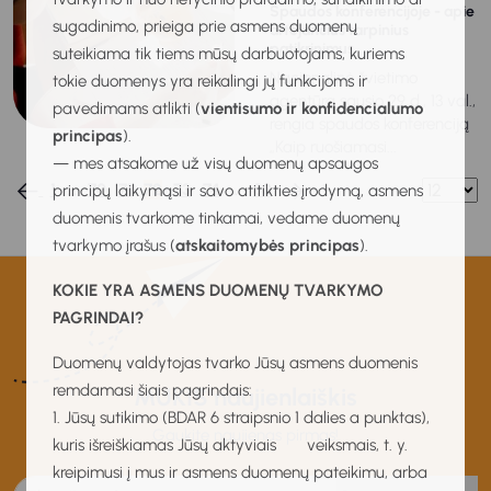
Spaudos konferencijoje - apie
sugadinimo, prieiga prie asmens duomenų
artėjančius tarpinius
patikrinimus
suteikiama tik tiems mūsų darbuotojams, kuriems
Nacionalinė švietimo
tokie duomenys yra reikalingi jų funkcijoms ir
agentūra sausio 29 d., 13 val.,
pavedimams atlikti (
vientisumo ir konfidencialumo
rengia spaudos konferenciją
principas
).
„Kaip ruošiamasi...
— mes atsakome už visų duomenų apsaugos
1
…
70
71
72
73
74
…
80
principų laikymąsi ir savo atitikties įrodymą, asmens
duomenis tvarkome tinkamai, vedame duomenų
tvarkymo įrašus (
atskaitomybės principas
).
KOKIE YRA ASMENS DUOMENŲ TVARKYMO
PAGRINDAI?
Duomenų valdytojas tvarko Jūsų asmens duomenis
remdamasi šiais pagrindais:
MUKIS naujienlaiškis
1. Jūsų sutikimo (BDAR 6 straipsnio 1 dalies a punktas),
Gaukite naujienas pirmas!
kuris išreiškiamas Jūsų aktyviais veiksmais, t. y.
kreipimusi į mus ir asmens duomenų pateikimu, arba