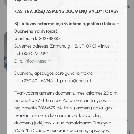
Vasario 6 d. Lietuvos
bendrojo ugdymo mokyklose
KAS YRA JŪSŲ ASMENS DUOMENŲ VALDYTOJAS?
prasideda aštuntos klasės
mokinių Nacionalinis...
BĮ Lietuvos neformaliojo švietimo agentūra (toliau –
Duomenų valdytojas):
2024-02-05
Juridinio a.k. 302848387
Gimnazistai kviečiami dar
Buveinės adresas: Žirmūnų g. 1 B, LT-09101 Vilnius
mokyklos suole išbandyti
dominančią specialybę
Tel. (85) 277 2394
Šiemet pirmą kartą žiemos
El. p.
info@linesa.lt
priėmimo į profesinio
rengimo centrus metu
Duomenų apsaugos pareigūno kontaktai:
gimnazistai kviečiami...
tel. +370 604 66346, el. p.
ada@linesa.lt
2024-02-05
Tvarkydami asmens duomenis, mes laikomės 2016 m.
balandžio 27 d. Europos Parlamento ir Tarybos
Mokiniai kviečiami dalyvauti
ES jaunųjų mokslininkų
reglamento 2016/679 dėl fizinių asmenų apsaugos
konkurse
tvarkant asmens duomenis ir dėl laisvo tokių
Domiesi moksliniu tiriamuoju
duomenų judėjimo, kuriuo panaikinama Direktyva
darbu? Turi idėjų, kaip
95/46/EB (toliau – Bendrasis duomenų apsaugos
išspręsti vieną ar kitą svarbią