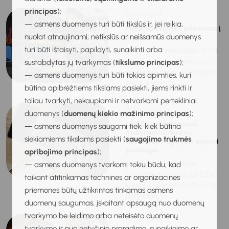
principas
);
2024-01-29
— asmens duomenys turi būti tikslūs ir, jei reikia,
Prasideda žiemos priėmimas į
nuolat atnaujinami; netikslūs ar neišsamūs duomenys
profesines mokyklas
turi būti ištaisyti, papildyti, sunaikinti arba
Vasario 1 d. prasideda 2024
m. pagrindinio priėmimo į
sustabdytas jų tvarkymas (
tikslumo principas
);
profesinio mokymo įstaigas
— asmens duomenys turi būti tokios apimties, kuri
žiemos etapas....
būtina apibrėžtiems tikslams pasiekti, jiems rinkti ir
toliau tvarkyti, nekaupiami ir netvarkomi pertekliniai
2024-01-26
duomenys (
duomenų kiekio mažinimo principas
);
LINEŠA vėl organizuos
— asmens duomenys saugomi tiek, kiek būtina
mokymus asmenims,
siekiamiems tikslams pasiekti (
saugojimo trukmės
teikiantiems ugdymo karjerai
paslaugas
apribojimo principas
);
Lietuvos neformaliojo
— asmens duomenys tvarkomi tokiu būdu, kad
švietimo agentūra (LINEŠA)
taikant atitinkamas technines ar organizacines
karjeros specialistus kviečia
priemones būtų užtikrintas tinkamas asmens
dalyvauti...
duomenų saugumas, įskaitant apsaugą nuo duomenų
tvarkymo be leidimo arba neteisėto duomenų
2024-01-25
tvarkymo ir nuo netyčinio praradimo, sunaikinimo ar