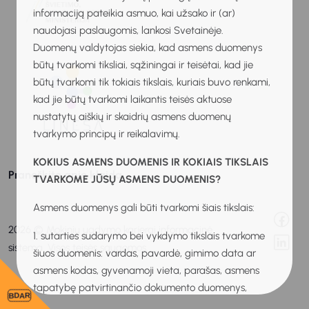
informaciją pateikia asmuo, kai užsako ir (ar)
naudojasi paslaugomis, lankosi Svetainėje.
Duomenų valdytojas siekia, kad asmens duomenys
būtų tvarkomi tiksliai, sąžiningai ir teisėtai, kad jie
būtų tvarkomi tik tokiais tikslais, kuriais buvo renkami,
kad jie būtų tvarkomi laikantis teisės aktuose
nustatytų aiškių ir skaidrių asmens duomenų
tvarkymo principų ir reikalavimų.
KOKIUS ASMENS DUOMENIS IR KOKIAIS TIKSLAIS
Praneškite apie klaidą
TVARKOME JŪSŲ ASMENS DUOMENIS?
Asmens duomenys gali būti tvarkomi šiais tikslais:
2026 © Mokinių ugdymo karjerai informacinė
1. sutarties sudarymo bei vykdymo tikslais tvarkome
sistema. Visos teisės saugomos.
šiuos duomenis: vardas, pavardė, gimimo data ar
asmens kodas, gyvenamoji vieta, parašas, asmens
tapatybę patvirtinančio dokumento duomenys,
BDAR
individualios veiklos pažymos, verslo liudijimo