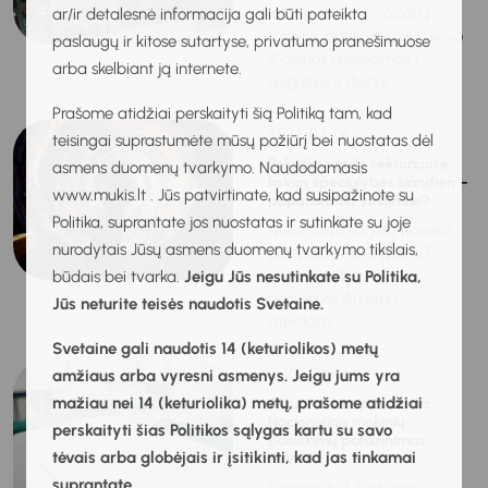
Inžinerinių technologijų
ar/ir detalesnė informacija gali būti pateikta
tarpinis patikrinimas iš kovo
paslaugų ir kitose sutartyse, privatumo pranešimuose
7 dienos nukeliamas į
arba skelbiant ją internete.
gegužės 3 dieną....
Prašome atidžiai perskaityti šią Politiką tam, kad
2024-02-06
teisingai suprastumėte mūsų požiūrį bei nuostatas dėl
Pokyčiai verslo sektoriuose:
asmens duomenų tvarkymo. Naudodamasis
kokios specialybės šiandien –
www.mukis.lt . Jūs patvirtinate, kad susipažinote su
populiarumo viršūnėje?
Politika, suprantate jos nuostatas ir sutinkate su joje
Norisi savo karjerą pasukti
nurodytais Jūsų asmens duomenų tvarkymo tikslais,
perspektyvia kryptimi?
idialogue.lt
būdais bei tvarka.
Jeigu Jūs nesutinkate su Politika,
partneriai Amston,
Jūs neturite teisės naudotis Svetaine.
atlikdami...
Svetaine gali naudotis 14 (keturiolikos) metų
2024-02-06
amžiaus arba vyresni asmenys. Jeigu jums yra
mažiau nei 14 (keturiolika) metų, prašome atidžiai
Aštuntokams prasideda
Nacionalinis mokinių
perskaityti šias Politikos sąlygas kartu su savo
pasiekimų patikrinimas
tėvais arba globėjais ir įsitikinti, kad jas tinkamai
(NMPP)
suprantate.