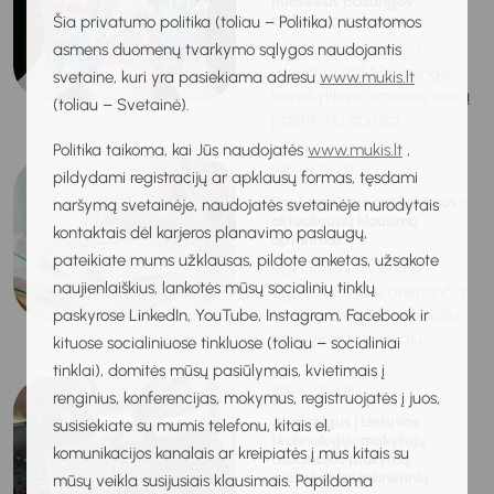
nuoseklūs pažangos
stebėjimo žingsniai
Šia privatumo politika (toliau – Politika) nustatomos
asmens duomenų tvarkymo sąlygos naudojantis
Nacionalinė švietimo
agentūra (NŠA) parengė
svetaine, kuri yra pasiekiama adresu
www.mukis.lt
Ikimokyklinio amžiaus vaikų
(toliau – Svetainė).
pasiekimų aprašą....
Politika taikoma, kai Jūs naudojatės
www.mukis.lt
,
2024-02-08
pildydami registracijų ar apklausų formas, tęsdami
Prieš tarpinius patikrinimus -
naršymą svetainėje, naudojatės svetainėje nurodytais
aktualiausių klausimų
kontaktais dėl karjeros planavimo paslaugų,
aptarimas
pateikiate mums užklausas, pildote anketas, užsakote
Nacionalinė švietimo
naujienlaiškius, lankotės mūsų socialinių tinklų
agentūra (NŠA) ateinančią
paskyrose LinkedIn, YouTube, Instagram, Facebook ir
savaitę pradeda specialių
tiesioginių transliacijų...
kituose socialiniuose tinkluose (toliau – socialiniai
tinklai), domitės mūsų pasiūlymais, kvietimais į
2024-02-08
renginius, konferencijas, mokymus, registruojatės į juos,
Atsižvelgus į Lietuvos
susisiekiate su mumis telefonu, kitais el.
technologijų mokytojų
komunikacijos kanalais ar kreipiatės į mus kitais su
asociacijos prašymą,
perkeliamas inžinerinių...
mūsų veikla susijusiais klausimais. Papildoma