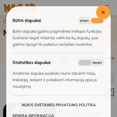
Būtini slapukai
Įjungta
Išjungta
Titulinis
Naujienos
Naujienos
Būtini slapukai įgalina pagrindines tinklapio funkcijas.
Svetainė negali tinkamai veikti be šių slapukų, juos
galima išjungti tik pakeitus naršyklės nuostatas.
Naujienų prenumerata
Statistikos slapukai
Įjungta
Išjungta
Analitiniai slapukai padeda mums tobulinti mūsų
tinklalapį, renkant ir pateikiant informaciją apie jo
naudojimą.
MUKIS SVETAINĖS PRIVATUMO POLITIKA
2024-02-08
Vaikų pasiekimų apraše -
BENDRA INFORMACIJA