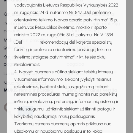
vadovaujantis Lietuvos Respublikos Vyriausybės 2022
m. rugpjūčio 24 d. nutarimo Nr. 847 „Dėl profesinio
Karjeros vadovas
Vaiko ugdymas karjerai
orientavimo teikimo tvarkos aprašo patvirtinimo“ 15 p.
Darbo ir profesijų
Informacija apie profesijų
ir Lietuvos Respublikos švietimo, mokslo ir sporto
pasaulis
ir darbo pasaulį
ministro 2022 m. rugpjūčio 31 d. įsakymu Nr. V-1334
Mokymosi ir praktikos
Patarimai ir
„Dėl rekomendacijų dėl karjeros specialistų
galimybės
rekomendacijos
funkcijų ir profesinio orientavimo paslaugų teikimo
Karjeros specialisto
Karjeros specialisto
švietimo įstaigose patvirtinimo“ ir kt. teisės aktų
pagalba
pagalba
reikalavimais;
4. tvarkyti duomenis būtina siekiant teisėtų interesų –
Leidiniai apie karjerą
Renginiai
visuomenės informavimo, siekiant įvykdyti teisinius
Naudingos nuorodos
reikalavimus, įskaitant skolų susigrąžinimą taikant
MUKIS remia ir palaiko
Senoji svetainės versija
neteismines procedūras, mums ginantis nuo pareikštų
ieškinių, reikalavimų, pretenzijų; informacinių sistemų ir
tinklų saugumui užtikrinti; siekiant užtikrinti patogų ir
kokybišką naudojimąsi mūsų paslaugomis;
Tvarkomų asmens duomenų apimtis priklauso nuo
užsakomų ar naudojamų paslaugų ir to, kokią