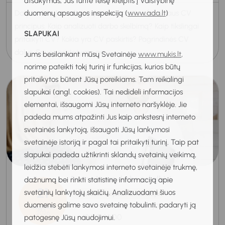
atsakymas, Jūs turite teisę kreiptis į Valstybinę
duomenų apsaugos inspekciją (
www.ada.lt
)
Dalyvaukite konsultacijoje ir sužinosite efektyvaus CV
principus: Kaip analizuoti darbo skelbimą? Kaip tikslingai
SLAPUKAI
pritaikyti CV? Kokia yra CV paskirtis? Pagrindinės CV
dalys. Savęs pristatymo ga...
Jums besilankant mūsų Svetainėje
www.mukis.lt
,
norime pateikti tokį turinį ir funkcijas, kurios būtų
pritaikytos būtent Jūsų poreikiams. Tam reikalingi
slapukai (angl. cookies). Tai nedideli informacijos
elementai, išsaugomi Jūsų interneto naršyklėje. Jie
padeda mums atpažinti Jus kaip ankstesnį interneto
svetainės lankytoją, išsaugoti Jūsų lankymosi
svetainėje istoriją ir pagal tai pritaikyti turinį. Taip pat
slapukai padeda užtikrinti sklandų svetainių veikimą,
leidžia stebėti lankymosi interneto svetainėje trukmę,
Pasiruošimas darbo pokalbiui
dažnumą bei rinkti statistinę informaciją apie
21
svetainių lankytojų skaičių. Analizuodami šiuos
Individuali karjeros konsultacija
Nuotolinė konsultacija
duomenis galime savo svetainę tobulinti, padaryti ją
Rugpjūtis
2026
13:00-14:00
patogesnę Jūsų naudojimui.