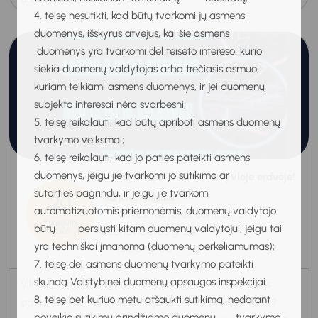
4. teisę nesutikti, kad būtų tvarkomi jų asmens
duomenys, išskyrus atvejus, kai šie asmens
duomenys yra tvarkomi dėl teisėto intereso, kurio
siekia duomenų valdytojas arba trečiasis asmuo,
kuriam teikiami asmens duomenys, ir jei duomenų
subjekto interesai nėra svarbesni;
5. teisę reikalauti, kad būtų apriboti asmens duomenų
tvarkymo veiksmai;
6. teisę reikalauti, kad jo paties pateikti asmens
duomenys, jeigu jie tvarkomi jo sutikimo ar
Atvirų durų diena Interaktyvioje erdvėje!
sutarties pagrindu, ir jeigu jie tvarkomi
20
Karjeros renginiai
automatizuotomis priemonėmis, duomenų valdytojo
Vilnius, Karjeros centras, L.
Rugpjūtis
būtų persiųsti kitam duomenų valdytojui, jeigu tai
Asanavičiūtės g. 23.
2026
yra techniškai įmanoma (duomenų perkeliamumas);
13:00-16:00
7. teisę dėl asmens duomenų tvarkymo pateikti
skundą Valstybinei duomenų apsaugos inspekcijai.
Vilniaus regiono karjeros centras kviečia visus norinčius
8. teisę bet kuriuo metu atšaukti sutikimą, nedarant
apsilankyti Interaktyvioje Karjeros centro erdvėje. Kada?
poveikio sutikimu grindžiamo duomenų tvarkymo