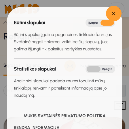
Būtini slapukai
Įjungta
Išjungta
Titulinis
Renginiai
Renginiai
Būtini slapukai įgalina pagrindines tinklapio funkcijas.
Svetainė negali tinkamai veikti be šių slapukų, juos
galima išjungti tik pakeitus naršyklės nuostatas.
Sąrašas
Kalendorius
Naujienų prenumerata
Statistikos slapukai
Įjungta
Išjungta
Analitiniai slapukai padeda mums tobulinti mūsų
tinklalapį, renkant ir pateikiant informaciją apie jo
naudojimą.
MUKIS SVETAINĖS PRIVATUMO POLITIKA
BENDRA INFORMACIJA