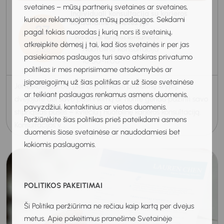
svetaines – mūsų partnerių svetaines ar svetaines,
Individuali konsultacija su karjeros
kuriose reklamuojamos mūsų paslaugos. Sekdami
konsultante Panevėžyje
27
pagal tokias nuorodas į kurią nors iš svetainių,
Individuali karjeros konsultacija
atkreipkite dėmesį į tai, kad šios svetainės ir per jas
Rugpjūtis
Nuotolinė konsultacija
2026
pasiekiamos paslaugos turi savo atskiras privatumo
10:00-11:00
politikas ir mes neprisiimame atsakomybės ar
įsipareigojimų už šias politikas ar už šiose svetainėse
Jei ieškote darbo, planuojate keisti profesinę kryptį,
ar teikiant paslaugas renkamus asmens duomenis,
dvejojate dėl savo pasirinkimų ar norite geriau pažinti savo
pavyzdžiui, kontaktinius ar vietos duomenis.
stipriąsias puses – kviečiu į nuotolinę karjeros konsultaciją.
Peržiūrėkite šias politikas prieš pateikdami asmens
Konsultacijos v...
duomenis šiose svetainėse ar naudodamiesi bet
kokiomis paslaugomis.
POLITIKOS PAKEITIMAI
Ši Politika peržiūrima ne rečiau kaip kartą per dvejus
metus. Apie pakeitimus pranešime Svetainėje