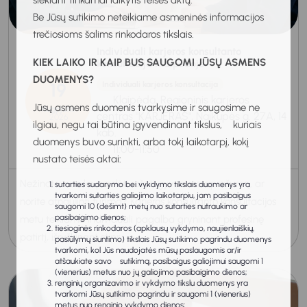
siekiant tinkamai laikytis teisės aktų.
Be Jūsų sutikimo neteikiame asmeninės informacijos
trečiosioms šalims rinkodaros tikslais.
Individuali karjeros konsultanto
KIEK LAIKO IR KAIP BUS SAUGOMI JŪSŲ ASMENS
konsultacija Klaipėdoje
DUOMENYS?
19
Individuali karjeros konsultacija
Klaipėda, Regioninis karjeros
Jūsų asmens duomenis tvarkysime ir saugosime ne
Rugpjūtis
centras "KARJERAS", Naikupės g. 27A, 14
2026
ilgiau, negu tai būtina įgyvendinant tikslus, kuriais
kab.
duomenys buvo surinkti, arba tokį laikotarpį, kokį
11:00-11:50
nustato teisės aktai:
Nežinote, nuo ko pradėti rašyti gyvenimo aprašymą, ar
sutarties sudarymo bei vykdymo tikslais duomenys yra
tvarkomi sutarties galiojimo laikotarpiu, jam pasibaigus
norite atnaujinti turimą? Karjeros konsultanto konsultacijos
saugomi 10 (dešimt) metų nuo sutarties nutraukimo ar
pasibaigimo dienos;
metu teikiama individuali pagalba gryninant profesinę
tiesioginės rinkodaros (apklausų vykdymo, naujienlaiškių,
patirtį, išryškinant stipr...
pasiūlymų siuntimo) tikslais Jūsų sutikimo pagrindu duomenys
tvarkomi, kol Jūs naudojatės mūsų paslaugomis ar/ir
atšaukiate savo sutikimą, pasibaigus galiojimui saugomi 1
(vienerius) metus nuo jų galiojimo pasibaigimo dienos;
renginių organizavimo ir vykdymo tikslu duomenys yra
tvarkomi Jūsų sutikimo pagrindu ir saugomi 1 (vienerius)
metus nuo renginio vykdymo dienos;