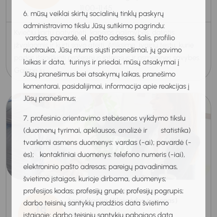
11:00-11:45
6. mūsų veiklai skirtų socialinių tinklų paskyrų
administravimo tikslu Jūsų sutikimo pagrindu:
Kviečiu kartu patyrinėti karjeros galimybes, dalintis
vardas, pavardė, el. pašto adresas, šalis, profilio
įžvalgomis ir kurti savo ateitį. Atliksime įvairių testų, kurie
nuotrauka, Jūsų mums siųsti pranešimai, jų gavimo
padės išsiaiškinti profesinius interesus ir asmenines savybes.
laikas ir data, turinys ir priedai, mūsų atsakymai į
Galime ju...
Jūsų pranešimus bei atsakymų laikas, pranešimo
komentarai, pasidalijimai, informacija apie reakcijas į
Jūsų pranešimus;
7. profesinio orientavimo stebėsenos vykdymo tikslu
(duomenų tyrimai, apklausos, analizė ir statistika)
tvarkomi asmens duomenys: vardas (-ai); pavardė (-
ės); kontaktiniai duomenys: telefono numeris (-iai),
elektroninio pašto adresas; pareigų pavadinimas,
švietimo įstaigos, kurioje dirbama, duomenys;
profesijos kodas; profesijų grupė; profesijų pogrupis;
Individuali profesinio veiklinimo
konsultacija (Klaipėdos regionas)
darbo teisinių santykių pradžios data švietimo
18
įstaigoje; darbo teisinių santykių pabaigos data
Veiklinimo konsultacija