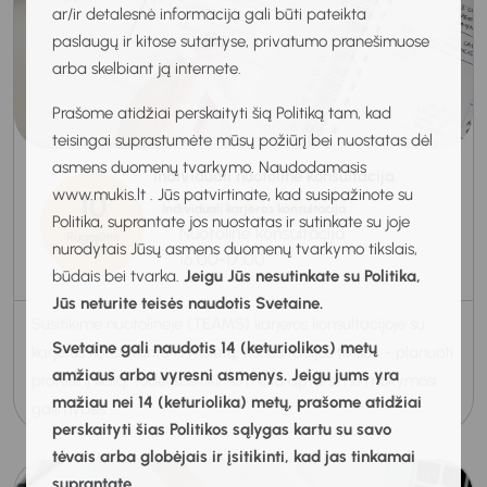
ar/ir detalesnė informacija gali būti pateikta
paslaugų ir kitose sutartyse, privatumo pranešimuose
arba skelbiant ją internete.
Prašome atidžiai perskaityti šią Politiką tam, kad
teisingai suprastumėte mūsų požiūrį bei nuostatas dėl
asmens duomenų tvarkymo. Naudodamasis
Individuali nuotolinė konsultacija
www.mukis.lt . Jūs patvirtinate, kad susipažinote su
10
Individuali karjeros konsultacija
Politika, suprantate jos nuostatas ir sutinkate su joje
Nuotolinė konsultacija
Rugpjūtis
nurodytais Jūsų asmens duomenų tvarkymo tikslais,
2026
16:00-17:00
būdais bei tvarka.
Jeigu Jūs nesutinkate su Politika,
Jūs neturite teisės naudotis Svetaine.
Susitikime nuotolinėje (TEAMS) karjeros konsultacijoje su
Svetaine gali naudotis 14 (keturiolikos) metų
karjeros konsultante iš Molėtų. Konsultacijos tiklsas - planuoti
amžiaus arba vyresni asmenys. Jeigu jums yra
profesinį kelią, todėl susitikimo matu aptarsime mokymosi
mažiau nei 14 (keturiolika) metų, prašome atidžiai
galimybes...
perskaityti šias Politikos sąlygas kartu su savo
tėvais arba globėjais ir įsitikinti, kad jas tinkamai
suprantate.