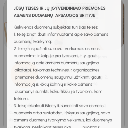
JŪSŲ TEISĖS IR JŲ ĮGYVENDINIMO PRIEMONĖS
ASMENS DUOMENŲ APSAUGOS SRITYJE
Kiekvienas duomenų subjektas turi šias teises:
1. teisę žinoti (būti informuotam) apie savo asmens
duomenų tvarkymą;
2. teisę susipažinti su savo tvarkomais asmens
duomenimis ir kaip jie yra tvarkomi, t. y. gauti
Individuali konsultacija su karjeros
konsultante Skuode
informaciją apie asmens duomenų saugojimo
20
laikotarpį, taikomas technines ir organizacines
Individuali karjeros konsultacija
Skuodo skyrius, Gedimino g. 2,
priemones duomenų saugumui užtikrinti, gauti
Rugpjūtis
2026
Skuodas, II aukštas, 206 salė
informaciją iš kokių šaltinių ir kokie asmens
10:00-11:00
duomenys surinkti, kokiu tikslu jie tvarkomi, kam
teikiami;
Kviečiu į individualią karjeros konsultanto konsultaciją
3. teisę reikalauti ištaisyti, sunaikinti savo asmens
Skuode, Gedimino g. 2, 26 salė, II aukštas. Konsultacija
duomenis arba sustabdyti, išskyrus saugojimą, savo
asmens duomenų tvarkymo veiksmus, kai duomenys
skirta visiems, kurie planuoja dalyvauti darbo pokalbyje
tvarkomi, nesilaikant teisės aktų nuostatų;
arba nori geriau jam pas...