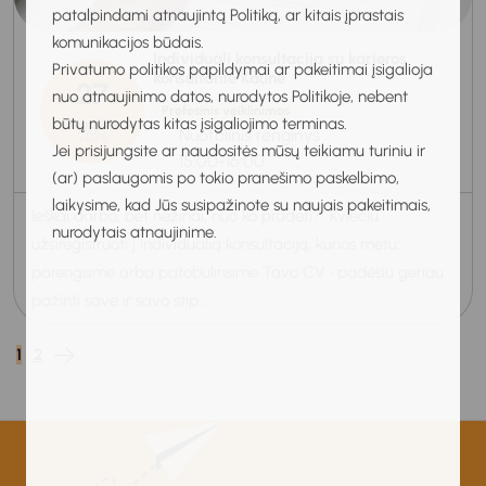
patalpindami atnaujintą Politiką, ar kitais įprastais
komunikacijos būdais.
Individuali konsultacija su karjeros
Privatumo politikos papildymai ar pakeitimai įsigalioja
konsultante Kaune
27
nuo atnaujinimo datos, nurodytos Politikoje, nebent
Profesinis veiklinimas
būtų nurodytas kitas įsigaliojimo terminas.
Rugpjūtis
Nuotolinis renginys
2026
Jei prisijungsite ar naudositės mūsų teikiamu turiniu ir
15:00-16:00
(ar) paslaugomis po tokio pranešimo paskelbimo,
laikysime, kad Jūs susipažinote su naujais pakeitimais,
Ieškai darbo, bet nežinai, nuo ko pradėti? Kviečiu
nurodytais atnaujinime.
užsiregistruoti į individualią konsultaciją, kurios metu: •
parengsime arba patobulinsime Tavo CV • padėsiu geriau
pažinti save ir savo stip...
1
2