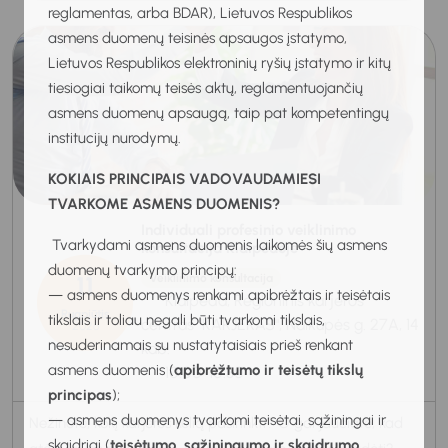
reglamentas, arba BDAR), Lietuvos Respublikos
asmens duomenų teisinės apsaugos įstatymo,
Lietuvos Respublikos elektroninių ryšių įstatymo ir kitų
tiesiogiai taikomų teisės aktų, reglamentuojančių
asmens duomenų apsaugą, taip pat kompetentingų
institucijų nurodymų.
KOKIAIS PRINCIPAIS VADOVAUDAMIESI
TVARKOME ASMENS DUOMENIS?
Individuali profesinio veiklinimo
Tvarkydami asmens duomenis laikomės šių asmens
konsultacija Klaipėdoje
duomenų tvarkymo principų:
11
Veiklinimo konsultacija
— asmens duomenys renkami apibrėžtais ir teisėtais
Klaipėda, Regioninis karjeros
Rugpjūtis
tikslais ir toliau negali būti tvarkomi tikslais,
centras "KARJERAS", Naikupės g. 27A, 14
2026
nesuderinamais su nustatytaisiais prieš renkant
kab.
asmens duomenis (
apibrėžtumo ir teisėtų tikslų
10:00-10:30
principas
);
— asmens duomenys tvarkomi teisėtai, sąžiningai ir
Nežinote, kokį karjeros kelią pasirinkti? O gal jaučiate, kad
skaidriai (
teisėtumo, sąžiningumo ir skaidrumo