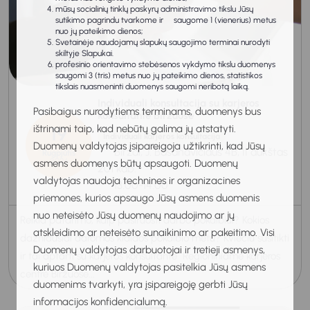
mūsų socialinių tinklų paskyrų administravimo tikslu Jūsų
sutikimo pagrindu tvarkome ir saugome 1 (vienerius) metus
nuo jų pateikimo dienos;
Svetainėje naudojamų slapukų saugojimo terminai nurodyti
skiltyje Slapukai.
profesinio orientavimo stebėsenos vykdymo tikslu duomenys
saugomi 3 (tris) metus nuo jų pateikimo dienos, statistikos
tikslais nuasmeninti duomenys saugomi neribotą laiką.
Individuali konsultacija su karjeros
Pasibaigus nurodytiems terminams, duomenys bus
konsultante Biržuose
ištrinami taip, kad nebūtų galima jų atstatyti.
19
Individuali karjeros konsultacija
Duomenų valdytojas įsipareigoja užtikrinti, kad Jūsų
Biržai, J. Basanavičiaus 4B, II aukštas
Rugpjūtis
2026
asmens duomenys būtų apsaugoti. Duomenų
201 kab.
valdytojas naudoja technines ir organizacines
13:00-14:00
priemones, kurios apsaugo Jūsų asmens duomenis
nuo neteisėto Jūsų duomenų naudojimo ar jų
Reikia patarimo, kaip pasiruošti darbo pokalbiui? Kokios
atskleidimo ar neteisėto sunaikinimo ar pakeitimo. Visi
dažniausiai daromos klaidos pokalbio metu? Kviečiu susitikti
Duomenų valdytojas darbuotojai ir tretieji asmenys,
ir tai aptarti su karjeros konsultante Regioniniame karjeros
kuriuos Duomenų valdytojas pasitelkia Jūsų asmens
centre Biržuose...
duomenims tvarkyti, yra įsipareigoję gerbti Jūsų
informacijos konfidencialumą.