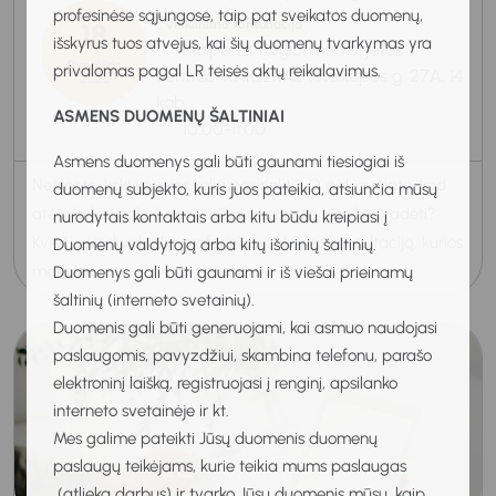
profesinėse sąjungose, taip pat sveikatos duomenų,
18
Veiklinimo konsultacija
išskyrus tuos atvejus, kai šių duomenų tvarkymas yra
Klaipėda, Regioninis karjeros
Rugpjūtis
privalomas pagal LR teisės aktų reikalavimus.
centras "KARJERAS", Naikupės g. 27A, 14
2026
kab.
ASMENS DUOMENŲ ŠALTINIAI
10:00-11:00
Asmens duomenys gali būti gaunami tiesiogiai iš
Nežinote, kokį karjeros kelią pasirinkti? O gal jaučiate, kad
duomenų subjekto, kuris juos pateikia, atsiunčia mūsų
atėjo laikas pokyčiams, tačiau nežinote, nuo ko pradėti?
nurodytais kontaktais arba kitu būdu kreipiasi į
Kviečiu į individualią profesinio veiklinimo konsultaciją, kurios
Duomenų valdytoją arba kitų išorinių šaltinių.
metu ka...
Duomenys gali būti gaunami ir iš viešai prieinamų
šaltinių (interneto svetainių).
Duomenis gali būti generuojami, kai asmuo naudojasi
paslaugomis, pavyzdžiui, skambina telefonu, parašo
elektroninį laišką, registruojasi į renginį, apsilanko
interneto svetainėje ir kt.
Mes galime pateikti Jūsų duomenis duomenų
paslaugų teikėjams, kurie teikia mums paslaugas
(atlieka darbus) ir tvarko Jūsų duomenis mūsų, kaip