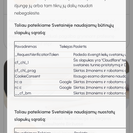
11:00-11:50
išjungę jų arba tam tikrų jų dalių naudoti
nebegalėsite.
Nežinote, nuo ko pradėti rašyti gyvenimo aprašymą, ar
Toliau pateikiame Svetainėje naudojamų būtinųjų
norite atnaujinti turimą? Karjeros konsultanto konsultacijos
slapukų sąrašą:
metu teikiama individuali pagalba gryninant profesinę
patirtį, išryškinant stipr...
Pavadinimas
Teikėjas
Paskirtis
_RequestVerificationToken
Padeda išvengti kelių svetainių užkl
Šis slapukas yra "Cloudflare" teiki
cf_chl_1
svetainės turinio pristatymą ir DNS
cf_chl_prog
Skirtas žmonėms ir robotams atskirt
CookieConsent
Išsaugo esamo domeno naudotojo s
rc::a
Google
Skirtas žmonėms ir robotams atskirt
rc::c
Google
Skirtas žmonėms ir robotams atskirt
__cf_bm
Skirtas žmonėms ir robotams atskirt
Toliau pateikiame Svetainėje naudojamų nuostatų
Individuali konsultacija su karjeros
slapukų sąrašą:
konsultante Biržuose
26
Individuali karjeros konsultacija