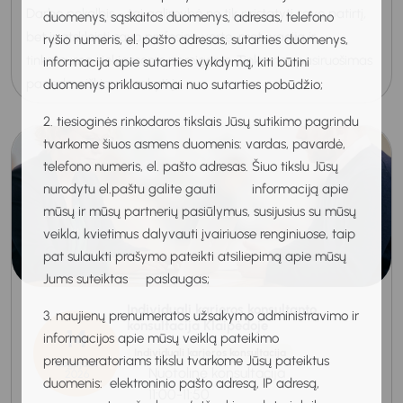
Darbo pokalbis - tai galimybė ne tik pristatyti savo patirtį,
duomenys, sąskaitos duomenys, adresas, telefono
bet ir atskleisti savo profesinę vertę, motyvaciją ir
ryšio numeris, el. pašto adresas, sutarties duomenys,
tinkamumą siekiamoms pareigoms. Tinkamas pasiruošimas
informacija apie sutarties vykdymą, kiti būtini
padeda aiškiau atsakyti į...
duomenys priklausomai nuo sutarties pobūdžio;
2. tiesioginės rinkodaros tikslais Jūsų sutikimo pagrindu
tvarkome šiuos asmens duomenis: vardas, pavardė,
telefono numeris, el. pašto adresas. Šiuo tikslu Jūsų
nurodytu el.paštu galite gauti informaciją apie
mūsų ir mūsų partnerių pasiūlymus, susijusius su mūsų
veikla, kvietimus dalyvauti įvairiuose renginiuose, taip
pat sulaukti prašymo pateikti atsiliepimą apie mūsų
Jums suteiktas paslaugas;
Individuali karjeros konsultanto
3. naujienų prenumeratos užsakymo administravimo ir
konsultacija Klaipėdoje
14
informacijos apie mūsų veiklą pateikimo
Individuali karjeros konsultacija
prenumeratoriams tikslu tvarkome Jūsų pateiktus
Rugpjūtis
Nuotolinė konsultacija
2026
duomenis: elektroninio pašto adresą, IP adresą,
11:00-11:50