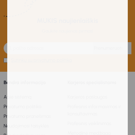
MUKIS naujienlaiškis
Gaukite naujienas pirmas!
Prenumeruoti
Sutinku su privatumo politika
Bendra informacija
Karjeros specialistams
Apie sistemą
Karjeros paslaugos
Privatumo politika
Profesinis informavimas ir
konsultavimas
Privatumo pranešimas
Profesinis veiklinimas
Naudojimosi taisyklės
Metodinė medžiaga