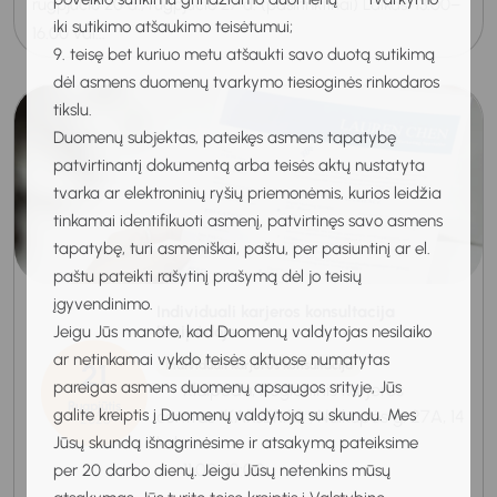
rugpjūčio 20 d., rugpjūčio 27 d. (pasirinktinai) Laikas: 13.00–
iki sutikimo atšaukimo teisėtumui;
16.00 val...
9. teisę bet kuriuo metu atšaukti savo duotą sutikimą
dėl asmens duomenų tvarkymo tiesioginės rinkodaros
tikslu.
Duomenų subjektas, pateikęs asmens tapatybę
patvirtinantį dokumentą arba teisės aktų nustatyta
tvarka ar elektroninių ryšių priemonėmis, kurios leidžia
tinkamai identifikuoti asmenį, patvirtinęs savo asmens
tapatybę, turi asmeniškai, paštu, per pasiuntinį ar el.
paštu pateikti rašytinį prašymą dėl jo teisių
įgyvendinimo.
Individuali karjeros konsultacija
Jeigu Jūs manote, kad Duomenų valdytojas nesilaiko
Klaipėdoje
ar netinkamai vykdo teisės aktuose numatytas
21
Individuali karjeros konsultacija
pareigas asmens duomenų apsaugos srityje, Jūs
Klaipėda, Regioninis karjeros
Rugpjūtis
galite kreiptis į Duomenų valdytoją su skundu. Mes
centras "KARJERAS", Naikupės g. 27A, 14
2026
Jūsų skundą išnagrinėsime ir atsakymą pateiksime
kab.
11:00-12:00
per 20 darbo dienų. Jeigu Jūsų netenkins mūsų