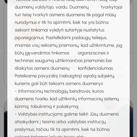
duomenų valdytojo, vardu. Duomenų tvarkytojai
turi teisę tvarkyti asmens duomenis tik pagal mūsų
Individuali konsultacija su karjeros
konsultante Kaune
nurodymus ir tik ta apimtimi, kiek tai yra būtina
18
siekiant tinkamai vykdyti sutartyje nustatytus
Individuali karjeros konsultacija
Rugpjūtis
Nuotolinis renginys
įsipareigojimus. Pasitelkdami paslaugų teikėjus,
2026
14:00-14:45
imamės visų reikiamų priemonių, kad užtikrintume, jog
būtų įgyvendintos tinkamos organizacines ir
Kviečiu kartu patyrinėti karjeros galimybes, dalintis
technines saugumą užtikrinančias priemonės bei
įžvalgomis ir kurti savo ateitį. Atliksime įvairių testų, kurie
išlaikytas asmens duomenų konfidencialumas.
padės išsiaiškinti profesinius interesus ir asmenines savybes.
Pateikiame pavyzdinį (nebaigtinį) sąrašą subjektų,
Galime ju...
kuriems gali būti teikiami asmens duomenys:
- Informacinių technologijų bendrovės, kurios
duomenis tvarko, kad užtikrintų informacinių sistemų
kūrimą, tobulinimą ir palaikymą;
- Valstybės institucijoms galime teikti Jūsų duomenis
atsakydami į teismo arba valstybės institucijų
prašymus, tačiau tik ta apimtimi, kiek tai būtina