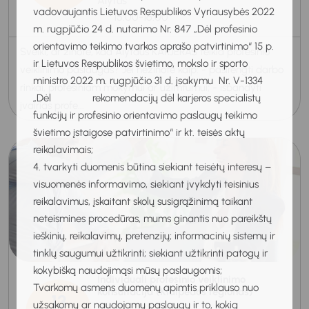
Alytus
vadovaujantis Lietuvos Respublikos Vyriausybės 2022
15:00-16:00
m. rugpjūčio 24 d. nutarimo Nr. 847 „Dėl profesinio
orientavimo teikimo tvarkos aprašo patvirtinimo“ 15 p.
Sveiki, ar žinote, kad Alytaus KARJERAS teikia profesinio
ir Lietuvos Respublikos švietimo, mokslo ir sporto
veiklinimo paslaugas? Jei nežinote kaip: - pasirengti darbo
ministro 2022 m. rugpjūčio 31 d. įsakymu Nr. V-1334
rinkai, profesiniam mokymui ar užimtumui; - išbandyti
„Dėl rekomendacijų dėl karjeros specialistų
įvairias profe...
funkcijų ir profesinio orientavimo paslaugų teikimo
švietimo įstaigose patvirtinimo“ ir kt. teisės aktų
reikalavimais;
4. tvarkyti duomenis būtina siekiant teisėtų interesų –
visuomenės informavimo, siekiant įvykdyti teisinius
reikalavimus, įskaitant skolų susigrąžinimą taikant
neteismines procedūras, mums ginantis nuo pareikštų
ieškinių, reikalavimų, pretenzijų; informacinių sistemų ir
tinklų saugumui užtikrinti; siekiant užtikrinti patogų ir
kokybišką naudojimąsi mūsų paslaugomis;
Individuali profesinio veiklinimo
Tvarkomų asmens duomenų apimtis priklauso nuo
konsultacija (Klaipėdos regionas)
13
užsakomų ar naudojamų paslaugų ir to, kokią