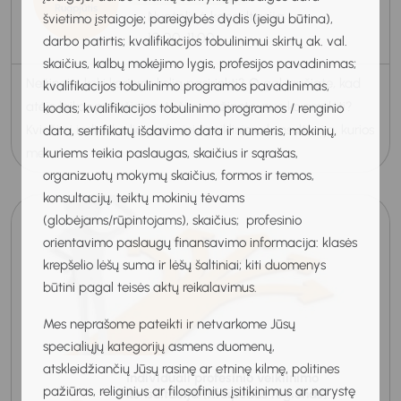
Rugpjūtis
Nuotolinė konsultacija
švietimo įstaigoje; pareigybės dydis (jeigu būtina),
2026
10:00-11:00
darbo patirtis; kvalifikacijos tobulinimui skirtų ak. val.
skaičius, kalbų mokėjimo lygis, profesijos pavadinimas;
Nežinote, kokį karjeros kelią pasirinkti? O gal jaučiate, kad
kvalifikacijos tobulinimo programos pavadinimas,
atėjo laikas pokyčiams, tačiau nežinote, nuo ko pradėti?
kodas; kvalifikacijos tobulinimo programos / renginio
Kviečiu į individualią profesinio veiklinimo konsultaciją, kurios
data, sertifikatų išdavimo data ir numeris, mokinių,
kuriems teikia paslaugas, skaičius ir sąrašas,
metu ka...
organizuotų mokymų skaičius, formos ir temos,
konsultacijų, teiktų mokinių tėvams
(globėjams/rūpintojams), skaičius; profesinio
orientavimo paslaugų finansavimo informacija: klasės
krepšelio lėšų suma ir lėšų šaltiniai; kiti duomenys
būtini pagal teisės aktų reikalavimus.
Mes neprašome pateikti ir netvarkome Jūsų
specialiųjų kategorijų asmens duomenų,
atskleidžiančių Jūsų rasinę ar etninę kilmę, politines
Individuali profesinio veiklinimo
pažiūras, religinius ar filosofinius įsitikinimus ar narystę
konsultacija (Klaipėdos regionas)