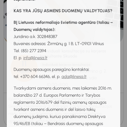
KAS YRA JŪSŲ ASMENS DUOMENŲ VALDYTOJAS?
BĮ Lietuvos neformaliojo švietimo agentūra (toliau –
Duomenų valdytojas):
Juridinio a.k. 302848387
Buveinės adresas: Žirmūnų g. 1 B, LT-09101 Vilnius
Tel. (85) 277 2394
Individuali konsultacija su karjeros
konsultante Skuode
El. p.
info@linesa.lt
11
Individuali karjeros konsultacija
Duomenų apsaugos pareigūno kontaktai:
Skuodo skyrius, Gedimino g. 2,
Rugpjūtis
2026
tel. +370 604 66346, el. p.
ada@linesa.lt
Skuodas, II aukštas, 206 salė
10:00-11:00
Tvarkydami asmens duomenis, mes laikomės 2016 m.
balandžio 27 d. Europos Parlamento ir Tarybos
Kviečiu į individualią karjeros konsultanto konsultaciją
reglamento 2016/679 dėl fizinių asmenų apsaugos
Skuode, Gedimino g. 2, 206 salė, II aukštas. Konsultacijos
tvarkant asmens duomenis ir dėl laisvo tokių
metu kartu peržiūrėsime Jūsų gyvenimo aprašymą,
duomenų judėjimo, kuriuo panaikinama Direktyva
aptarsime, ką verta patobulinti...
95/46/EB (toliau – Bendrasis duomenų apsaugos