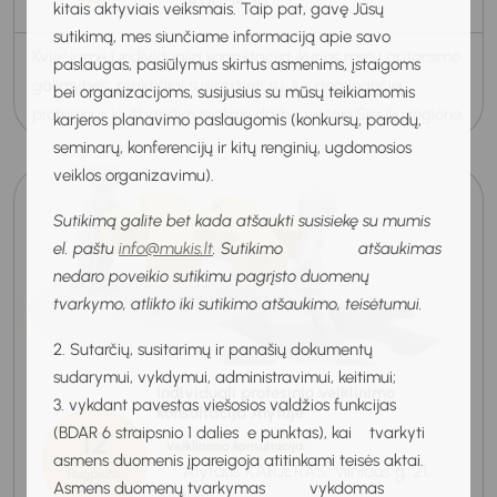
14:00-14:30
kitais aktyviais veiksmais. Taip pat, gavę Jūsų
sutikimą, mes siunčiame informaciją apie savo
Kviečiame į individualią konsultaciją, kurios metu aptarsime
paslaugas, pasiūlymus skirtus asmenims, įstaigoms
galimybes praktiškai susipažinti su Jus dominančia
bei organizacijoms, susijusius su mūsų teikiamomis
profesija ir ją išbandyti realioje darbo vietoje Šiaulių regione.
karjeros planavimo paslaugomis (konkursų, parodų,
seminarų, konferencijų ir kitų renginių, ugdomosios
veiklos organizavimu).
Sutikimą galite bet kada atšaukti susisiekę su mumis
el. paštu
info@mukis.lt
. Sutikimo atšaukimas
nedaro poveikio sutikimu pagrįsto duomenų
tvarkymo, atlikto iki sutikimo atšaukimo, teisėtumui.
2. Sutarčių, susitarimų ir panašių dokumentų
sudarymui, vykdymui, administravimui, keitimui;
Individuali profesinio veiklinimo
3. vykdant pavestas viešosios valdžios funkcijas
konsultacija Alytuje
(BDAR 6 straipsnio 1 dalies e punktas), kai tvarkyti
12
Veiklinimo konsultacija
asmens duomenis įpareigoja atitinkami teisės aktai.
Alytaus KARJERAS, Vilniaus g. 21,
Rugpjūtis
Asmens duomenų tvarkymas vykdomas
2026