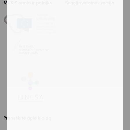
MUKIS remia ir palaiko
Senoji svetainės versija
Praneškite apie klaidą