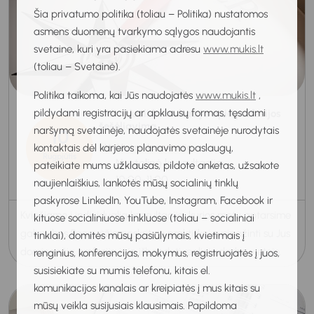
Šia privatumo politika (toliau – Politika) nustatomos
asmens duomenų tvarkymo sąlygos naudojantis
svetaine, kuri yra pasiekiama adresu
www.mukis.lt
(toliau – Svetainė).
Politika taikoma, kai Jūs naudojatės
www.mukis.lt
,
pildydami registracijų ar apklausų formas, tęsdami
Individuali konsultacija apie profesijos
šešėliavimą
naršymą svetainėje, naudojatės svetainėje nurodytais
10
kontaktais dėl karjeros planavimo paslaugų,
Veiklinimo konsultacija
Rugpjūtis
Nuotolinė konsultacija
pateikiate mums užklausas, pildote anketas, užsakote
2026
10:00-11:00
naujienlaiškius, lankotės mūsų socialinių tinklų
paskyrose LinkedIn, YouTube, Instagram, Facebook ir
Kviečiame į individualią konsultaciją, kurios metu aptarsime
kituose socialiniuose tinkluose (toliau – socialiniai
galimybes Panevėžio apskrityje praktiškai susipažinti su Jus
tinklai), domitės mūsų pasiūlymais, kvietimais į
dominančia profesija ir ją išbandyti realioje darbo vietoje.
renginius, konferencijas, mokymus, registruojatės į juos,
susisiekiate su mumis telefonu, kitais el.
komunikacijos kanalais ar kreipiatės į mus kitais su
mūsų veikla susijusiais klausimais. Papildoma