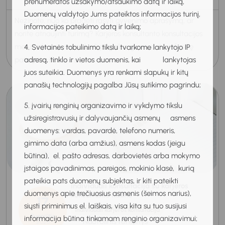
prenumeratos užsakymo/atšaukimo datą ir laiką,
Duomenų valdytojo Jums pateiktos informacijos turinį,
Nežinote, nuo ko pradėti rašyti gyvenimo aprašymą, ar
informacijos pateikimo datą ir laiką;
norite atnaujinti turimą? Karjeros konsultanto konsultacijos
metu teikiama individuali pagalba gryninant profesinę
4. Svetainės tobulinimo tikslu tvarkome lankytojo IP
patirtį, išryškinant stipr...
adresą, tinklo ir vietos duomenis, kai lankytojas
juos suteikia. Duomenys yra renkami slapukų ir kitų
panašių technologijų pagalba Jūsų sutikimo pagrindu;
5. įvairių renginių organizavimo ir vykdymo tikslu
užsiregistravusių ir dalyvaujančių asmenų asmens
duomenys: vardas, pavardė, telefono numeris,
gimimo data (arba amžius), asmens kodas (jeigu
būtina), el. pašto adresas, darbovietės arba mokymo
įstaigos pavadinimas, pareigos, mokinio klasė, kurią
pateikia pats duomenų subjektas, ir kiti pateikti
Individuali konsultacija su karjeros
duomenys apie trečiuosius asmenis (šeimos narius),
konsultante Kaune
17
siųsti priminimus el. laiškais, visa kita su tuo susijusi
Individuali karjeros konsultacija
Rugpjūtis
informacija būtina tinkamam renginio organizavimui;
Nuotolinis renginys
2026