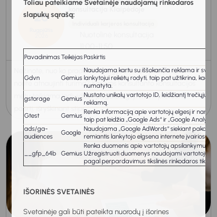
Individuali karjeros konsultanto
Toliau pateikiame Svetainėje naudojamų rinkodaros
konsultacija Klaipėdoje
26
slapukų sąrašą:
Individuali karjeros konsultacija
Rugpjūtis
Nuotolinė konsultacija
2026
11:00-11:50
Pavadinimas
Teikėjas
Paskirtis
Naudojama kartu su iššokančia reklama ir svetainė
Nežinote, nuo ko pradėti rašyti gyvenimo aprašymą, ar
Gdvn
Gemius
lankytojui reikėtų rodyti, taip pat užtikrina, kad
norite atnaujinti turimą? Karjeros konsultanto konsultacijos
numatyta.
Nustato unikalų vartotojo ID, leidžiantį trečiųjų š
metu teikiama individuali pagalba gryninant profesinę
gstorage
Gemius
reklamą.
patirtį, išryškinant stipr...
Renka informaciją apie vartotojų elgesį ir naršy
Gtest
Gemius
taip pat leidžia „Google Ads“ ir „Google Analytics“
ads/ga-
Naudojama „Google AdWords“ siekiant pakartotinai p
Google
audiences
remiantis lankytojo elgsena internete įvairiose sv
Renka duomenis apie vartotojų apsilankymus svet
__gfp_64b
Gemius
Užregistruoti duomenys naudojami vartotojų inte
pagal perpardavimus tikslinės rinkodaros tikslais
IŠORINĖS SVETAINĖS
Svetainėje gali būti pateikta nuorodų į išorines