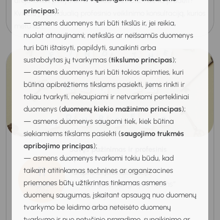
atėjo laikas pokyčiams, tačiau nežinote, nuo ko pradėti?
principas
);
Kviečiu į individualią profesinio veiklinimo konsultaciją, kurios
— asmens duomenys turi būti tikslūs ir, jei reikia,
metu ka...
nuolat atnaujinami; netikslūs ar neišsamūs duomenys
turi būti ištaisyti, papildyti, sunaikinti arba
sustabdytas jų tvarkymas (
tikslumo principas
);
— asmens duomenys turi būti tokios apimties, kuri
būtina apibrėžtiems tikslams pasiekti, jiems rinkti ir
toliau tvarkyti, nekaupiami ir netvarkomi pertekliniai
duomenys (
duomenų kiekio mažinimo principas
);
— asmens duomenys saugomi tiek, kiek būtina
siekiamiems tikslams pasiekti (
saugojimo trukmės
apribojimo principas
);
Savęs pažinimas ir profesinis
— asmens duomenys tvarkomi tokiu būdu, kad
apsisprendimas
11
taikant atitinkamas technines ar organizacines
Grupinė karjeros konsultacija
priemones būtų užtikrintas tinkamas asmens
Nuotolinis renginys „Teams“
Rugpjūtis
2026
duomenų saugumas, įskaitant apsaugą nuo duomenų
platformoje
tvarkymo be leidimo arba neteisėto duomenų
11:00-12:00
tvarkymo ir nuo netyčinio praradimo, sunaikinimo ar