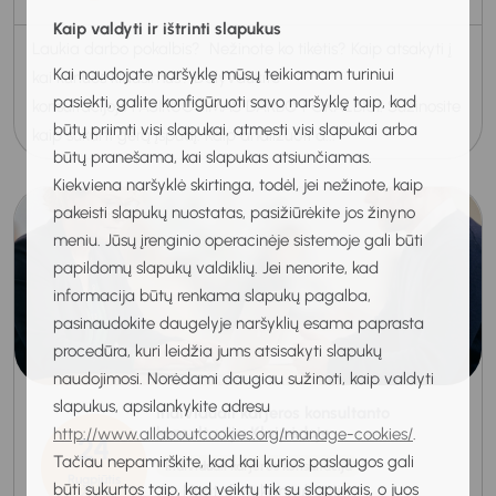
Kaip valdyti ir ištrinti slapukus
Laukia darbo pokalbis? Nežinote ko tikėtis? Kaip atsakyti į
Kai naudojate naršyklę mūsų teikiamam turiniui
kai kuriuos klausimus? Dalyvaukite
pasiekti, galite konfigūruoti savo naršyklę taip, kad
konsultacijoje PASIRUOŠIMAS DARBO POKALBIUI. Sužinosite
būtų priimti visi slapukai, atmesti visi slapukai arba
kaip sukurti gerą įspūdį: Kaip analizuoti d...
būtų pranešama, kai slapukas atsiunčiamas.
Kiekviena naršyklė skirtinga, todėl, jei nežinote, kaip
pakeisti slapukų nuostatas, pasižiūrėkite jos žinyno
meniu. Jūsų įrenginio operacinėje sistemoje gali būti
papildomų slapukų valdiklių. Jei nenorite, kad
informacija būtų renkama slapukų pagalba,
pasinaudokite daugelyje naršyklių esama paprasta
procedūra, kuri leidžia jums atsisakyti slapukų
naudojimosi. Norėdami daugiau sužinoti, kaip valdyti
slapukus, apsilankykite adresu
Individuali karjeros konsultanto
konsultacija Klaipėdoje
http://www.allaboutcookies.org/manage-cookies/
.
24
Tačiau nepamirškite, kad kai kurios paslaugos gali
Individuali karjeros konsultacija
Rugpjūtis
būti sukurtos taip, kad veiktų tik su slapukais, o juos
Nuotolinė konsultacija
2026