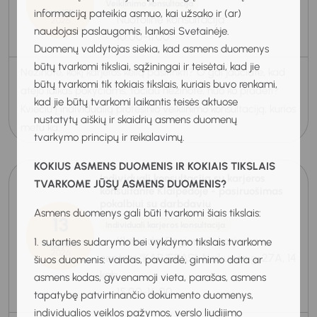
Veiklinimo konsultacija
informaciją pateikia asmuo, kai užsako ir (ar)
Rugpjūtis
Nuotolinė konsultacija
2026
naudojasi paslaugomis, lankosi Svetainėje.
10:00-11:00
Duomenų valdytojas siekia, kad asmens duomenys
būtų tvarkomi tiksliai, sąžiningai ir teisėtai, kad jie
Nežinote, kokį karjeros kelią pasirinkti? O gal jaučiate, kad
būtų tvarkomi tik tokiais tikslais, kuriais buvo renkami,
atėjo laikas pokyčiams, tačiau nežinote, nuo ko pradėti?
kad jie būtų tvarkomi laikantis teisės aktuose
Kviečiu į individualią profesinio veiklinimo konsultaciją, kurios
nustatytų aiškių ir skaidrių asmens duomenų
metu ka...
tvarkymo principų ir reikalavimų.
KOKIUS ASMENS DUOMENIS IR KOKIAIS TIKSLAIS
Individuali konsultacija su karjeros
TVARKOME JŪSŲ ASMENS DUOMENIS?
konsultante Klaipėdoje - pasiruošimas
pokalbiui su darbdaviu
Asmens duomenys gali būti tvarkomi šiais tikslais:
13
Individuali karjeros konsultacija
Klaipėda, Regioninis karjeros
1. sutarties sudarymo bei vykdymo tikslais tvarkome
Rugpjūtis
2026
centras "KARJERAS", Naikupės g. 27A, 14
šiuos duomenis: vardas, pavardė, gimimo data ar
kab.
asmens kodas, gyvenamoji vieta, parašas, asmens
15:00-16:00
tapatybę patvirtinančio dokumento duomenys,
individualios veiklos pažymos, verslo liudijimo