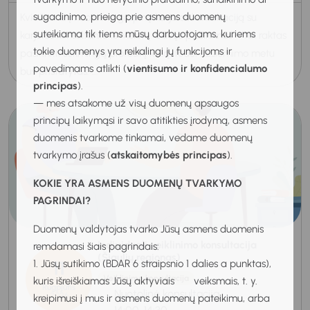
sugadinimo, prieiga prie asmens duomenų
Kviečiame į nuotolinę grupinę karjeros konsultaciją su
suteikiama tik tiems mūsų darbuotojams, kuriems
karjeros konsultante iš Molėtų. Savęs pažinimas – tai raktas
tokie duomenys yra reikalingi jų funkcijoms ir
pasirinkti sėkmingą profesinį kelią, todėl užsiėmimo metu
pavedimams atlikti (
vientisumo ir konfidencialumo
bus pristatytas: ...
principas
).
— mes atsakome už visų duomenų apsaugos
principų laikymąsi ir savo atitikties įrodymą, asmens
duomenis tvarkome tinkamai, vedame duomenų
tvarkymo įrašus (
atskaitomybės principas
).
KOKIE YRA ASMENS DUOMENŲ TVARKYMO
PAGRINDAI?
Duomenų valdytojas tvarko Jūsų asmens duomenis
Individuali veiklinimo konsultacija
remdamasi šiais pagrindais:
(Šiaulių regionas)
11
1. Jūsų sutikimo (BDAR 6 straipsnio 1 dalies a punktas),
Veiklinimo konsultacija
kuris išreiškiamas Jūsų aktyviais veiksmais, t. y.
Rugpjūtis
Nuotolinė konsultacija
2026
kreipimusi į mus ir asmens duomenų pateikimu, arba