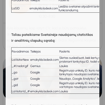
Pavadinimas
Teikėjas
Paskirtis
Biržai, J. Basanavičiaus 4B, II aukštas
Rugpjūtis
Leidžia svetainei atpažinti lankytoj
LaSID
emokykla.ladesk.com
2026
201 kab.
funkcionalumą.
10:30-11:30
Kyla klausimų, kaip rašyti CV, kad jis būtų patrauklus
darbdaviui? Kviečiu susitikti ir tai aptarti su karjeros
Toliau pateikiame Svetainėje naudojamų statistikos
konsultante J. Basanavičiaus 4B, Biržai, Regioninis karjeros
ir analitinių slapukų sąrašą:
centras, II aukštas...
Pavadinimas
Teikėjas
Paskirtis
Skirtas suskaičiuoti, kiek kartų sve
LaVisitorNew
emokykla.ladesk.com
priskiriant lankytojui ID, todėl var
_#/redot.gif
Gemius
Laukia
Registruoja unikalų ID, kuris naud
_ga
Google
lankytojas naudojasi svetaine, gen
_gat
Google
Naudoja „Google Analytics“, kad 
Registruoja unikalų ID, kuris naud
_gid
Google
vartotojas naudojasi svetaine, gen
LaVisitorId_#
emokykla.ladesk.com
Laukia