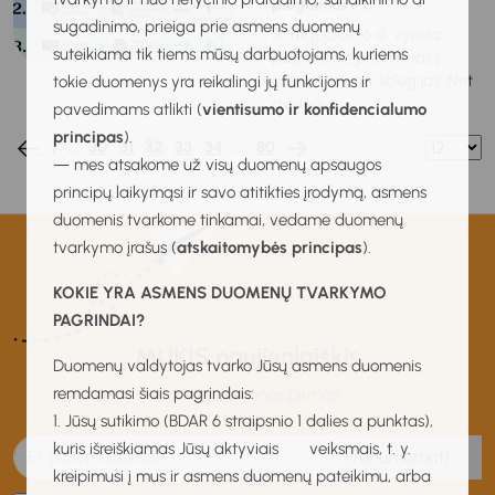
programas –...
sugadinimo, prieiga prie asmens duomenų
Iki rugpjūčio 6 d. vyksta
suteikiama tik tiems mūsų darbuotojams, kuriems
pagrindinis priėmimas į
universitetus ir kolegijas. Net
tokie duomenys yra reikalingi jų funkcijoms ir
dvylika...
pavedimams atlikti (
vientisumo ir konfidencialumo
principas
).
1
…
30
31
32
33
34
…
80
— mes atsakome už visų duomenų apsaugos
principų laikymąsi ir savo atitikties įrodymą, asmens
duomenis tvarkome tinkamai, vedame duomenų
tvarkymo įrašus (
atskaitomybės principas
).
KOKIE YRA ASMENS DUOMENŲ TVARKYMO
PAGRINDAI?
MUKIS naujienlaiškis
Duomenų valdytojas tvarko Jūsų asmens duomenis
remdamasi šiais pagrindais:
Gaukite naujienas pirmas!
1. Jūsų sutikimo (BDAR 6 straipsnio 1 dalies a punktas),
kuris išreiškiamas Jūsų aktyviais veiksmais, t. y.
Prenumeruoti
kreipimusi į mus ir asmens duomenų pateikimu, arba