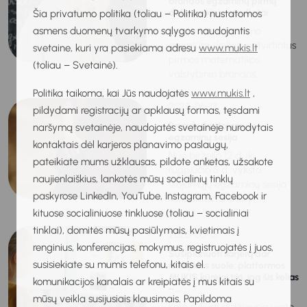
brandos egzaminų pirmų
dalių mokinių rezultatai
Šia privatumo politika (toliau – Politika) nustatomos
asmens duomenų tvarkymo sąlygos naudojantis
Nacionalinė švietimo
agentūra skelbia patvirtintus
svetaine, kuri yra pasiekiama adresu
www.mukis.lt
pirmos matematikos
(toliau – Svetainė).
valstybinio brandos...
Politika taikoma, kai Jūs naudojatės
www.mukis.lt
,
2025-06-13
pildydami registracijų ar apklausų formas, tęsdami
Prasideda stojamųjų
naršymą svetainėje, naudojatės svetainėje nurodytais
egzaminų sesija
kontaktais dėl karjeros planavimo paslaugų,
Nuo birželio 12 d. iki
pateikiate mums užklausas, pildote anketas, užsakote
rugpjūčio 5 d. vyksta
naujienlaiškius, lankotės mūsų socialinių tinklų
stojamųjų egzaminų sesija
paskyrose LinkedIn, YouTube, Instagram, Facebook ir
ketinantiems stoti į...
kituose socialiniuose tinkluose (toliau – socialiniai
tinklai), domitės mūsų pasiūlymais, kvietimais į
2025-06-13
renginius, konferencijas, mokymus, registruojatės į juos,
Susiplanuoti karjerą dar
susisiekiate su mumis telefonu, kitais el.
mokyklos suole: platformos
MUKIS kūrėjai tiki, jog šis kelias
komunikacijos kanalais ar kreipiatės į mus kitais su
–...
mūsų veikla susijusiais klausimais. Papildoma