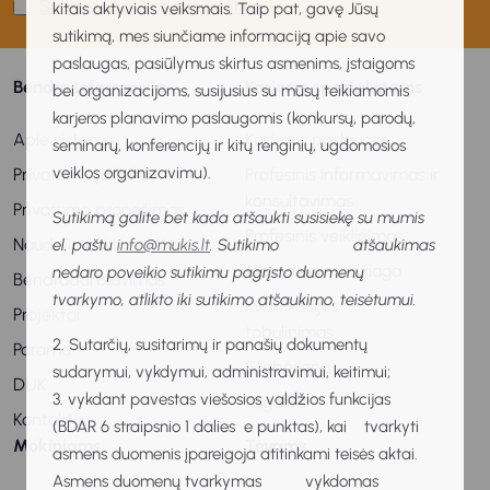
Sutinku su privatumo politika
kitais aktyviais veiksmais. Taip pat, gavę Jūsų
sutikimą, mes siunčiame informaciją apie savo
paslaugas, pasiūlymus skirtus asmenims, įstaigoms
Bendra informacija
Karjeros specialistams
bei organizacijoms, susijusius su mūsų teikiamomis
karjeros planavimo paslaugomis (konkursų, parodų,
Apie sistemą
Karjeros paslaugos
seminarų, konferencijų ir kitų renginių, ugdomosios
veiklos organizavimu).
Privatumo politika
Profesinis informavimas ir
konsultavimas
Privatumo pranešimas
Sutikimą galite bet kada atšaukti susisiekę su mumis
Profesinis veiklinimas
Naudojimosi taisyklės
el. paštu
info@mukis.lt
. Sutikimo atšaukimas
Metodinė medžiaga
nedaro poveikio sutikimu pagrįsto duomenų
Bendradarbiavimas
tvarkymo, atlikto iki sutikimo atšaukimo, teisėtumui.
Kvalifikacijos
Projektai
tobulinimas
2. Sutarčių, susitarimų ir panašių dokumentų
Parama
Stebėsena
sudarymui, vykdymui, administravimui, keitimui;
DUK
3. vykdant pavestas viešosios valdžios funkcijas
Pagalba
Kontaktai
(BDAR 6 straipsnio 1 dalies e punktas), kai tvarkyti
Mokiniams
Tėvams
asmens duomenis įpareigoja atitinkami teisės aktai.
Asmens duomenų tvarkymas vykdomas