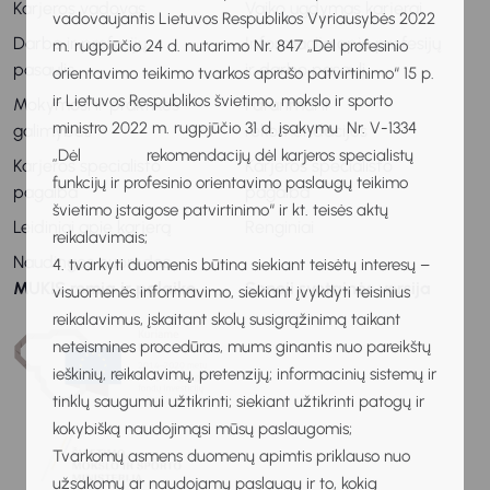
Karjeros vadovas
Vaiko ugdymas karjerai
vadovaujantis Lietuvos Respublikos Vyriausybės 2022
Darbo ir profesijų
Informacija apie profesijų
m. rugpjūčio 24 d. nutarimo Nr. 847 „Dėl profesinio
pasaulis
ir darbo pasaulį
orientavimo teikimo tvarkos aprašo patvirtinimo“ 15 p.
ir Lietuvos Respublikos švietimo, mokslo ir sporto
Mokymosi ir praktikos
Patarimai ir
ministro 2022 m. rugpjūčio 31 d. įsakymu Nr. V-1334
galimybės
rekomendacijos
„Dėl rekomendacijų dėl karjeros specialistų
Karjeros specialisto
Karjeros specialisto
funkcijų ir profesinio orientavimo paslaugų teikimo
pagalba
pagalba
švietimo įstaigose patvirtinimo“ ir kt. teisės aktų
Leidiniai apie karjerą
Renginiai
reikalavimais;
Naudingos nuorodos
4. tvarkyti duomenis būtina siekiant teisėtų interesų –
MUKIS remia ir palaiko
Senoji svetainės versija
visuomenės informavimo, siekiant įvykdyti teisinius
reikalavimus, įskaitant skolų susigrąžinimą taikant
neteismines procedūras, mums ginantis nuo pareikštų
ieškinių, reikalavimų, pretenzijų; informacinių sistemų ir
tinklų saugumui užtikrinti; siekiant užtikrinti patogų ir
kokybišką naudojimąsi mūsų paslaugomis;
Tvarkomų asmens duomenų apimtis priklauso nuo
užsakomų ar naudojamų paslaugų ir to, kokią