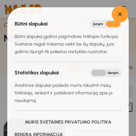
Būtini slapukai
Įjungta
Išjungta
Titulinis
Naujienos
Naujienos
Būtini slapukai įgalina pagrindines tinklapio funkcijas.
Svetainė negali tinkamai veikti be šių slapukų, juos
galima išjungti tik pakeitus naršyklės nuostatas.
Naujienų prenumerata
Statistikos slapukai
Įjungta
Išjungta
Analitiniai slapukai padeda mums tobulinti mūsų
tinklalapį, renkant ir pateikiant informaciją apie jo
naudojimą.
MUKIS SVETAINĖS PRIVATUMO POLITIKA
2025-06-13
Skelbiami 6 valstybinių
BENDRA INFORMACIJA