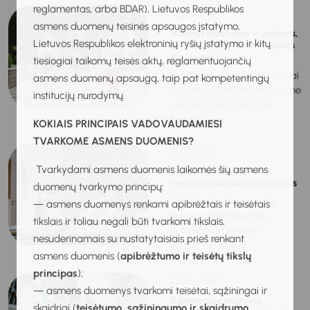
reglamentas, arba BDAR), Lietuvos Respublikos
2025-06-11
asmens duomenų teisinės apsaugos įstatymo,
Vasaros atostogos – vaikams,
Lietuvos Respublikos elektroninių ryšių įstatymo ir kitų
bet ne visada tėvams: kokios
jūsų teisės?
tiesiogiai taikomų teisės aktų, reglamentuojančių
Šiltuoju metų laiku, kai vaikai
asmens duomenų apsaugą, taip pat kompetentingų
leidžia vasaros atostogas, ne
institucijų nurodymų.
visi tėvai gali turėti tiek
laisvo...
KOKIAIS PRINCIPAIS VADOVAUDAMIESI
TVARKOME ASMENS DUOMENIS?
2025-06-11
Tvarkydami asmens duomenis laikomės šių asmens
Egzaminų sesijoje – dar
vienas populiarus egzaminas
duomenų tvarkymo principų:
Birželio 11 d. abiturientai
— asmens duomenys renkami apibrėžtais ir teisėtais
laikys antrą biologijos
tikslais ir toliau negali būti tvarkomi tikslais,
valstybinio brandos
nesuderinamais su nustatytaisiais prieš renkant
egzamino dalį, o...
asmens duomenis (
apibrėžtumo ir teisėtų tikslų
principas
);
2025-06-10
— asmens duomenys tvarkomi teisėtai, sąžiningai ir
Z karta apie mokyklą,
skaidriai (
teisėtumo, sąžiningumo ir skaidrumo