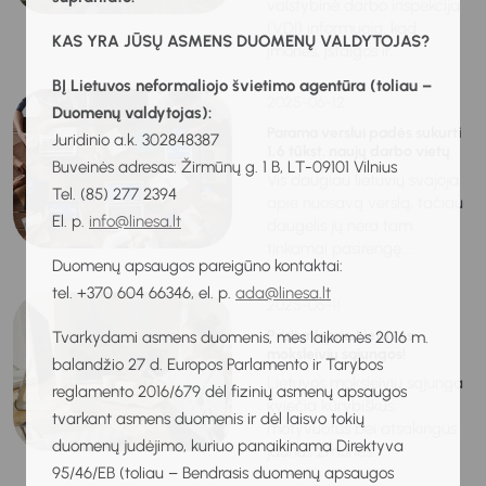
valstybinė darbo inspekcija
(VDI) informuoja, kad
KAS YRA JŪSŲ ASMENS DUOMENŲ VALDYTOJAS?
įmonės, įstaigos ir...
BĮ Lietuvos neformaliojo švietimo agentūra (toliau –
2025-06-12
Duomenų valdytojas):
Parama verslui padės sukurti
Juridinio a.k. 302848387
1,6 tūkst. naujų darbo vietų
Buveinės adresas: Žirmūnų g. 1 B, LT-09101 Vilnius
Vis daugiau lietuvių svajoja
Tel. (85) 277 2394
apie nuosavą verslą, tačiau
El. p.
info@linesa.lt
daugelis jų nėra tam
tinkamai pasirengę....
Duomenų apsaugos pareigūno kontaktai:
tel. +370 604 66346, el. p.
ada@linesa.lt
2025-06-11
Prisijunk prie Lietuvos
Tvarkydami asmens duomenis, mes laikomės 2016 m.
moksleivių sąjungos!
balandžio 27 d. Europos Parlamento ir Tarybos
Lietuvos moksleivių sąjunga
reglamento 2016/679 dėl fizinių asmenų apsaugos
kviečia kūrybiškus,
tvarkant asmens duomenis ir dėl laisvo tokių
motyvuotus bei atsakingus
duomenų judėjimo, kuriuo panaikinama Direktyva
jaunus žmones...
95/46/EB (toliau – Bendrasis duomenų apsaugos