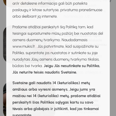
Kaip sukurti didžiausią vertę
ar/ir detalesnė informacija gali būti pateikta
visuomenei? Padėti
paslaugų ir kitose sutartyse, privatumo pranešimuose
jauniausiems jos nariams.
arba skelbiant ją internete.
Nominacija „Už...
Prašome atidžiai perskaityti šią Politiką tam, kad
2025-06-12
teisingai suprastumėte mūsų požiūrį bei nuostatas dėl
Svarstantiesiems tapti
asmens duomenų tvarkymo. Naudodamasis
mokytojais – tinklalaidė
„Mokysiu“ kviečia artimiau
www.mukis.lt . Jūs patvirtinate, kad susipažinote su
susipažinti su...
Politika, suprantate jos nuostatas ir sutinkate su joje
Birželį startuoja naujas
nurodytais Jūsų asmens duomenų tvarkymo tikslais,
tinklalaidžių „Mokysiu“
būdais bei tvarka.
Jeigu Jūs nesutinkate su Politika,
sezonas, kuriame
Jūs neturite teisės naudotis Svetaine.
muzikantas, atlikėjas ir...
Svetaine gali naudotis 14 (keturiolikos) metų
2025-06-12
amžiaus arba vyresni asmenys. Jeigu jums yra
VDI primena: įmonės,
mažiau nei 14 (keturiolika) metų, prašome atidžiai
organizuojančios vaikų
vasaros poilsį, privalo
perskaityti šias Politikos sąlygas kartu su savo
deklaruoti vaiko teisių...
tėvais arba globėjais ir įsitikinti, kad jas tinkamai
Lietuvos Respublikos
suprantate.