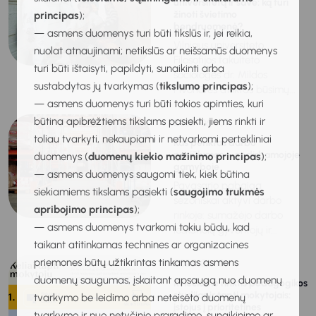
universitetą ir save: ką turi
žinoti švietimo
principas
);
bendruomenė?
— asmens duomenys turi būti tikslūs ir, jei reikia,
Vilniaus universiteto
nuolat atnaujinami; netikslūs ar neišsamūs duomenys
Filosofijos fakulteto
turi būti ištaisyti, papildyti, sunaikinti arba
sociologės dr. Mildos
sustabdytas jų tvarkymas (
tikslumo principas
);
Pivoriūtės atliktas būsimų...
— asmens duomenys turi būti tokios apimties, kuri
būtina apibrėžtiems tikslams pasiekti, jiems rinkti ir
2025-06-10
toliau tvarkyti, nekaupiami ir netvarkomi pertekliniai
Kas penktas darbo
pasiūlymas – apdirbamojoje
duomenys (
duomenų kiekio mažinimo principas
);
gamyboje
— asmens duomenys saugomi tiek, kiek būtina
Pavasario pabaiga
siekiamiems tikslams pasiekti (
saugojimo trukmės
sezoniškai aktyvi darbo
apribojimo principas
);
rinkoje: sumažėjo darbo
— asmens duomenys tvarkomi tokiu būdu, kad
ieškančių gyventojų ir...
taikant atitinkamas technines ar organizacines
priemones būtų užtikrintas tinkamas asmens
2025-06-10
duomenų saugumas, įskaitant apsaugą nuo duomenų
Kviečiame rinktis pedagogikos
studijas ir tapti mokytojais:
tvarkymo be leidimo arba neteisėto duomenų
įstojus į prioritetines
tvarkymo ir nuo netyčinio praradimo, sunaikinimo ar