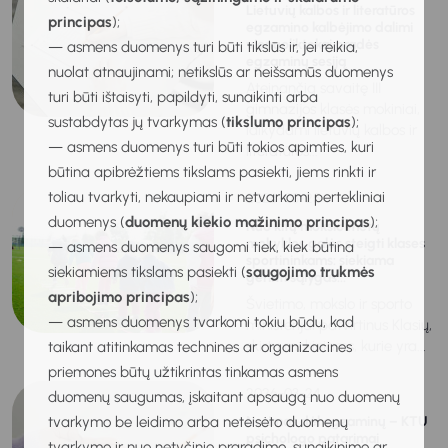
Lietuvių kalbos ir literatūros
principas
);
egzamino kalbėjimo dalimi
vienuoliktokai pradės
— asmens duomenys turi būti tikslūs ir, jei reikia,
egzaminų sesiją
nuolat atnaujinami; netikslūs ar neišsamūs duomenys
Ateinančią savaitę III
turi būti ištaisyti, papildyti, sunaikinti arba
gimnazijos klasės mokiniai,
sustabdytas jų tvarkymas (
tikslumo principas
);
laikydami lietuvių kalbos ir
— asmens duomenys turi būti tokios apimties, kuri
literatūros...
būtina apibrėžtiems tikslams pasiekti, jiems rinkti ir
toliau tvarkyti, nekaupiami ir netvarkomi pertekliniai
2026-03-25
duomenys (
duomenų kiekio mažinimo principas
);
Nuo kitų mokslo metų
mokyklos galės steigti klases
— asmens duomenys saugomi tiek, kiek būtina
sportininkams: siekiama
siekiamiems tikslams pasiekti (
saugojimo trukmės
gerinti sąlygas...
apribojimo principas
);
Švietimo, mokslo ir sporto
— asmens duomenys tvarkomi tokiu būdu, kad
ministerijai patvirtinus Klasių,
skirtų mokiniams, kurie yra...
taikant atitinkamas technines ar organizacines
priemones būtų užtikrintas tinkamas asmens
2026-03-24
duomenų saugumas, įskaitant apsaugą nuo duomenų
tvarkymo be leidimo arba neteisėto duomenų
Nerimas dėl egzaminų – KTU
psichologo patarimai
tvarkymo ir nuo netyčinio praradimo, sunaikinimo ar