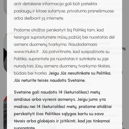
Švietimo, mokslo ir sporto
ar/ir detalesnė informacija gali būti pateikta
ministrė kovo 24 d. pasirašė
paslaugų ir kitose sutartyse, privatumo pranešimuose
įsakymą dėl preliminaraus
arba skelbiant ją internete.
valstybės...
Prašome atidžiai perskaityti šią Politiką tam, kad
2026-03-31
teisingai suprastumėte mūsų požiūrį bei nuostatas dėl
Šią savaitę prasideda
asmens duomenų tvarkymo. Naudodamasis
valstybinių brandos egzaminų
www.mukis.lt . Jūs patvirtinate, kad susipažinote su
sesija: pirmą kartą kalbėjimo
dalys – ne per...
Politika, suprantate jos nuostatas ir sutinkate su joje
Šią savaitę III gimnazijos
nurodytais Jūsų asmens duomenų tvarkymo tikslais,
klasės mokiniai laiko lietuvių
būdais bei tvarka.
Jeigu Jūs nesutinkate su Politika,
kalbos ir literatūros
Jūs neturite teisės naudotis Svetaine.
valstybinio...
Svetaine gali naudotis 14 (keturiolikos) metų
2026-03-27
amžiaus arba vyresni asmenys. Jeigu jums yra
Abiturientai egzaminų sesiją
mažiau nei 14 (keturiolika) metų, prašome atidžiai
pradės užsienio kalbos
perskaityti šias Politikos sąlygas kartu su savo
egzamino kalbėjimo dalimi
tėvais arba globėjais ir įsitikinti, kad jas tinkamai
Ateinančią savaitę daugiau
suprantate.