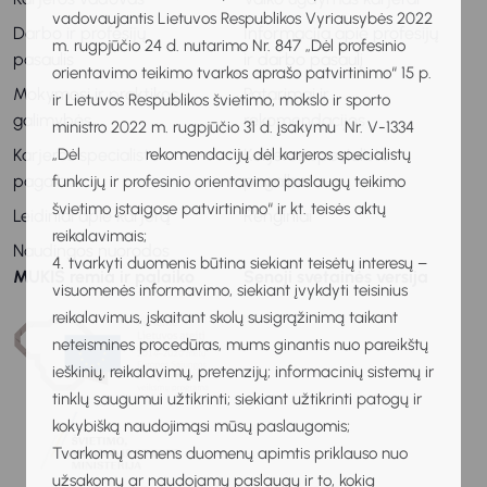
vadovaujantis Lietuvos Respublikos Vyriausybės 2022
Darbo ir profesijų
Informacija apie profesijų
m. rugpjūčio 24 d. nutarimo Nr. 847 „Dėl profesinio
pasaulis
ir darbo pasaulį
orientavimo teikimo tvarkos aprašo patvirtinimo“ 15 p.
Mokymosi ir praktikos
Patarimai ir
ir Lietuvos Respublikos švietimo, mokslo ir sporto
galimybės
rekomendacijos
ministro 2022 m. rugpjūčio 31 d. įsakymu Nr. V-1334
„Dėl rekomendacijų dėl karjeros specialistų
Karjeros specialisto
Karjeros specialisto
pagalba
pagalba
funkcijų ir profesinio orientavimo paslaugų teikimo
švietimo įstaigose patvirtinimo“ ir kt. teisės aktų
Leidiniai apie karjerą
Renginiai
reikalavimais;
Naudingos nuorodos
4. tvarkyti duomenis būtina siekiant teisėtų interesų –
MUKIS remia ir palaiko
Senoji svetainės versija
visuomenės informavimo, siekiant įvykdyti teisinius
reikalavimus, įskaitant skolų susigrąžinimą taikant
neteismines procedūras, mums ginantis nuo pareikštų
ieškinių, reikalavimų, pretenzijų; informacinių sistemų ir
tinklų saugumui užtikrinti; siekiant užtikrinti patogų ir
kokybišką naudojimąsi mūsų paslaugomis;
Tvarkomų asmens duomenų apimtis priklauso nuo
užsakomų ar naudojamų paslaugų ir to, kokią