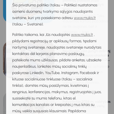
profesijų pasaulis 2026“.
Vaikai kviečiami išbandyti
Šia privatumo politika (toliau – Politika) nustatomos
tėvų...
asmens duomenų tvarkymo sąlygos naudojantis
Kuo būsiu užaugęs? Toks
svetaine, kuri yra pasiekiama adresu
www.mukis.lt
klausimas kartais pažadina
(toliau – Svetainė).
ne tik svajones, bet ir
abejones – kaip...
Politika taikoma, kai Jūs naudojatės
www.mukis.lt
,
pildydami registracijų ar apklausų formas, tęsdami
2026-04-02
naršymą svetainėje, naudojatės svetainėje nurodytais
Neužtenka vien įjungti dirbtinį
kontaktais dėl karjeros planavimo paslaugų,
intelektą: naujausia ataskaita
atskleidė, kas iš tiesų laimi DI...
pateikiate mums užklausas, pildote anketas, užsakote
naujienlaiškius, lankotės mūsų socialinių tinklų
Dar visai neseniai aptarėme
didžiulius technologinius
paskyrose LinkedIn, YouTube, Instagram, Facebook ir
šuolius, pristatant
kituose socialiniuose tinkluose (toliau – socialiniai
galingiausius dirbtinio...
tinklai), domitės mūsų pasiūlymais, kvietimais į
renginius, konferencijas, mokymus, registruojatės į juos,
2026-03-31
susisiekiate su mumis telefonu, kitais el.
Patvirtintas 2026 m. valstybės
komunikacijos kanalais ar kreipiatės į mus kitais su
finansuojamų studijų vietų
skaičius
mūsų veikla susijusiais klausimais. Papildoma