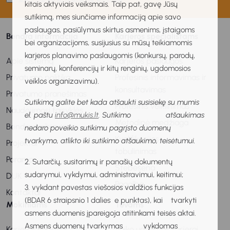
kitais aktyviais veiksmais. Taip pat, gavę Jūsų
sutikimą, mes siunčiame informaciją apie savo
paslaugas, pasiūlymus skirtus asmenims, įstaigoms
Bendra informacija
Karjeros specialistams
bei organizacijoms, susijusius su mūsų teikiamomis
karjeros planavimo paslaugomis (konkursų, parodų,
Apie sistemą
Karjeros paslaugos
seminarų, konferencijų ir kitų renginių, ugdomosios
Privatumo politika
Profesinis informavimas ir
veiklos organizavimu).
konsultavimas
Privatumo pranešimas
Sutikimą galite bet kada atšaukti susisiekę su mumis
Profesinis veiklinimas
Naudojimosi taisyklės
el. paštu
info@mukis.lt
. Sutikimo atšaukimas
Metodinė medžiaga
Bendradarbiavimas
nedaro poveikio sutikimu pagrįsto duomenų
Kvalifikacijos
tvarkymo, atlikto iki sutikimo atšaukimo, teisėtumui.
Projektai
tobulinimas
Parama
2. Sutarčių, susitarimų ir panašių dokumentų
Stebėsena
sudarymui, vykdymui, administravimui, keitimui;
DUK
Pagalba
3. vykdant pavestas viešosios valdžios funkcijas
Kontaktai
(BDAR 6 straipsnio 1 dalies e punktas), kai tvarkyti
Mokiniams
Tėvams
asmens duomenis įpareigoja atitinkami teisės aktai.
Asmens duomenų tvarkymas vykdomas
Karjeros vadovas
Vaiko ugdymas karjerai