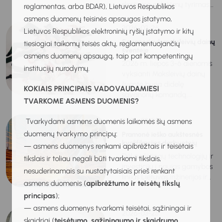
skaitymo gebėjimų tyrimas...
reglamentas, arba BDAR), Lietuvos Respublikos
asmens duomenų teisinės apsaugos įstatymo,
2026-03-26
Lietuvos Respublikos elektroninių ryšių įstatymo ir kitų
Savanoriauk moksleivių dainų
tiesiogiai taikomų teisės aktų, reglamentuojančių
šventėje
asmens duomenų apsaugą, taip pat kompetentingų
2026 m. liepos 3-6 dienomis
institucijų nurodymų.
vyksianti Moksleivių dainų
šventė buria didelę
KOKIAIS PRINCIPAIS VADOVAUDAMIESI
savanorių komandą,...
TVARKOME ASMENS DUOMENIS?
2026-03-25
Tvarkydami asmens duomenis laikomės šių asmens
duomenų tvarkymo principų:
Pramonė ieško aukštesnės
kvalifikacijos darbuotojų
— asmens duomenys renkami apibrėžtais ir teisėtais
Dėl sudėtingų technologijų ir
tikslais ir toliau negali būti tvarkomi tikslais,
investicijų į naujas gamybos
nesuderinamais su nustatytaisiais prieš renkant
linijas Lietuvos inžinerijos ir...
asmens duomenis (
apibrėžtumo ir teisėtų tikslų
principas
);
— asmens duomenys tvarkomi teisėtai, sąžiningai ir
2026-03-25
skaidriai (
teisėtumo, sąžiningumo ir skaidrumo