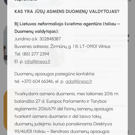
nei 19 tūkst. abiturientų laikys
užsienio (anglų, prancūzų,
KAS YRA JŪSŲ ASMENS DUOMENŲ VALDYTOJAS?
vokiečių)...
BĮ Lietuvos neformaliojo švietimo agentūra (toliau –
2026-03-27
Duomenų valdytojas):
Kino režisierius S. Baradinskas
Juridinio a.k. 302848387
apie savęs pristatymą darbo
rinkai – kokių klaidų reikėtų
Buveinės adresas: Žirmūnų g. 1 B, LT-09101 Vilnius
vengti?
Tel. (85) 277 2394
Tyrimai rodo, kad turinys,
El. p.
info@linesa.lt
kuriame žmonės dalijasi
asmeninėmis patirtimis,
Duomenų apsaugos pareigūno kontaktai:
sukuria beveik 4...
tel. +370 604 66346, el. p.
ada@linesa.lt
2026-03-27
Tvarkydami asmens duomenis, mes laikomės 2016 m.
Lietuvoje startuoja
balandžio 27 d. Europos Parlamento ir Tarybos
tarptautinis 4 klasių mokinių
reglamento 2016/679 dėl fizinių asmenų apsaugos
tyrimas PIRLS 2026
tvarkant asmens duomenis ir dėl laisvo tokių
Lietuvos mokyklose
duomenų judėjimo, kuriuo panaikinama Direktyva
prasideda 2026 m.
95/46/EB (toliau – Bendrasis duomenų apsaugos
tarptautinis 4 klasių mokinių