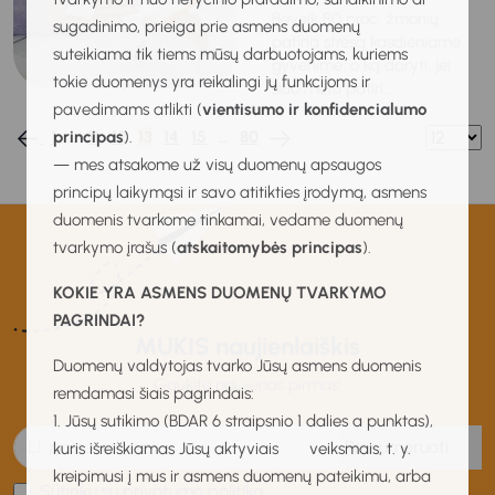
Beveik 80 proc. žmonių
sugadinimo, prieiga prie asmens duomenų
patiria stresą kasdieniame
suteikiama tik tiems mūsų darbuotojams, kuriems
gyvenime, o ką daryti, jei
tokie duomenys yra reikalingi jų funkcijoms ir
šiuo metu patiri...
pavedimams atlikti (
vientisumo ir konfidencialumo
principas
).
1
…
11
12
13
14
15
…
80
— mes atsakome už visų duomenų apsaugos
principų laikymąsi ir savo atitikties įrodymą, asmens
duomenis tvarkome tinkamai, vedame duomenų
tvarkymo įrašus (
atskaitomybės principas
).
KOKIE YRA ASMENS DUOMENŲ TVARKYMO
PAGRINDAI?
MUKIS naujienlaiškis
Duomenų valdytojas tvarko Jūsų asmens duomenis
Gaukite naujienas pirmas!
remdamasi šiais pagrindais:
1. Jūsų sutikimo (BDAR 6 straipsnio 1 dalies a punktas),
Prenumeruoti
kuris išreiškiamas Jūsų aktyviais veiksmais, t. y.
kreipimusi į mus ir asmens duomenų pateikimu, arba
Sutinku su privatumo politika