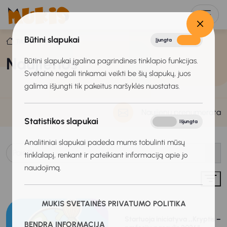
Būtini slapukai
Įjungta
Išjungta
Titulinis
Naujienos
Naujienos
Būtini slapukai įgalina pagrindines tinklapio funkcijas.
Svetainė negali tinkamai veikti be šių slapukų, juos
galima išjungti tik pakeitus naršyklės nuostatas.
Naujienų prenumerata
Statistikos slapukai
Įjungta
Išjungta
Analitiniai slapukai padeda mums tobulinti mūsų
tinklalapį, renkant ir pateikiant informaciją apie jo
naudojimą.
MUKIS SVETAINĖS PRIVATUMO POLITIKA
2026-04-02
Startuoja iniciatyva ,,Kryptis –
BENDRA INFORMACIJA