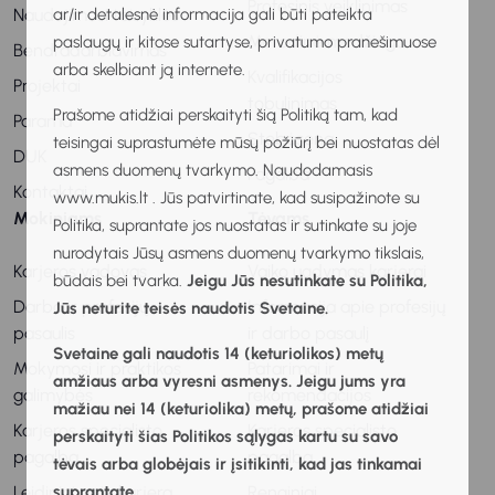
Profesinis veiklinimas
ar/ir detalesnė informacija gali būti pateikta
Naudojimosi taisyklės
Metodinė medžiaga
paslaugų ir kitose sutartyse, privatumo pranešimuose
Bendradarbiavimas
arba skelbiant ją internete.
Kvalifikacijos
Projektai
tobulinimas
Prašome atidžiai perskaityti šią Politiką tam, kad
Parama
Stebėsena
teisingai suprastumėte mūsų požiūrį bei nuostatas dėl
DUK
asmens duomenų tvarkymo. Naudodamasis
Pagalba
Kontaktai
www.mukis.lt . Jūs patvirtinate, kad susipažinote su
Mokiniams
Tėvams
Politika, suprantate jos nuostatas ir sutinkate su joje
nurodytais Jūsų asmens duomenų tvarkymo tikslais,
Karjeros vadovas
Vaiko ugdymas karjerai
būdais bei tvarka.
Jeigu Jūs nesutinkate su Politika,
Darbo ir profesijų
Informacija apie profesijų
Jūs neturite teisės naudotis Svetaine.
pasaulis
ir darbo pasaulį
Svetaine gali naudotis 14 (keturiolikos) metų
Mokymosi ir praktikos
Patarimai ir
amžiaus arba vyresni asmenys. Jeigu jums yra
galimybės
rekomendacijos
mažiau nei 14 (keturiolika) metų, prašome atidžiai
Karjeros specialisto
Karjeros specialisto
perskaityti šias Politikos sąlygas kartu su savo
pagalba
pagalba
tėvais arba globėjais ir įsitikinti, kad jas tinkamai
suprantate.
Leidiniai apie karjerą
Renginiai