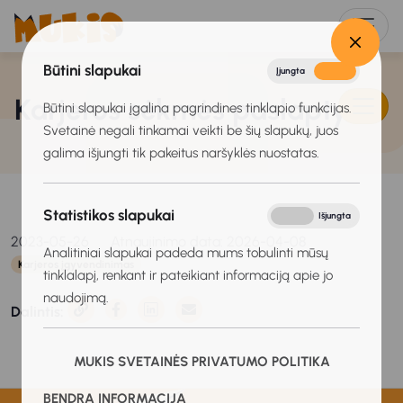
Būtini slapukai
Įjungta
Išjungta
Karjeros sėkmės paslaptys-1
Būtini slapukai įgalina pagrindines tinklapio funkcijas.
Svetainė negali tinkamai veikti be šių slapukų, juos
galima išjungti tik pakeitus naršyklės nuostatas.
Statistikos slapukai
Įjungta
Išjungta
2023-05-26
Atnaujinimo data: 2026-04-08
Analitiniai slapukai padeda mums tobulinti mūsų
Karjeros įgyvendinimas
tinklalapį, renkant ir pateikiant informaciją apie jo
naudojimą.
Dalintis:
MUKIS SVETAINĖS PRIVATUMO POLITIKA
BENDRA INFORMACIJA