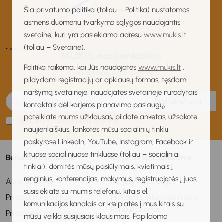
Šia privatumo politika (toliau – Politika) nustatomos
asmens duomenų tvarkymo sąlygos naudojantis
svetaine, kuri yra pasiekiama adresu
www.mukis.lt
(toliau – Svetainė).
MUKIS naujienlaiškis
Politika taikoma, kai Jūs naudojatės
www.mukis.lt
,
Gaukite naujienas pirmas!
pildydami registracijų ar apklausų formas, tęsdami
naršymą svetainėje, naudojatės svetainėje nurodytais
Prenumeruoti
kontaktais dėl karjeros planavimo paslaugų,
pateikiate mums užklausas, pildote anketas, užsakote
Sutinku su privatumo politika
naujienlaiškius, lankotės mūsų socialinių tinklų
paskyrose LinkedIn, YouTube, Instagram, Facebook ir
kituose socialiniuose tinkluose (toliau – socialiniai
Bendra informacija
Karjeros specialistams
tinklai), domitės mūsų pasiūlymais, kvietimais į
renginius, konferencijas, mokymus, registruojatės į juos,
Apie sistemą
Karjeros paslaugos
susisiekiate su mumis telefonu, kitais el.
Privatumo politika
Profesinis informavimas ir
komunikacijos kanalais ar kreipiatės į mus kitais su
konsultavimas
Privatumo pranešimas
mūsų veikla susijusiais klausimais. Papildoma