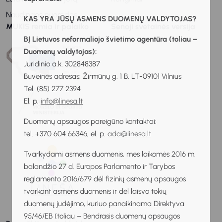
Naudingos nuorodos
KAS YRA JŪSŲ ASMENS DUOMENŲ VALDYTOJAS?
MUKIS remia ir palaiko
Senoji svetainės versija
BĮ Lietuvos neformaliojo švietimo agentūra (toliau –
Duomenų valdytojas):
Juridinio a.k. 302848387
Buveinės adresas: Žirmūnų g. 1 B, LT-09101 Vilnius
Tel. (85) 277 2394
El. p.
info@linesa.lt
Duomenų apsaugos pareigūno kontaktai:
tel. +370 604 66346, el. p.
ada@linesa.lt
Tvarkydami asmens duomenis, mes laikomės 2016 m.
balandžio 27 d. Europos Parlamento ir Tarybos
reglamento 2016/679 dėl fizinių asmenų apsaugos
tvarkant asmens duomenis ir dėl laisvo tokių
duomenų judėjimo, kuriuo panaikinama Direktyva
95/46/EB (toliau – Bendrasis duomenų apsaugos