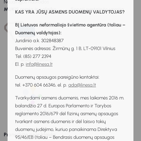
Naudingos nuorodos
MUKIS remia ir palaiko
Senoji svetainės versija
KAS YRA JŪSŲ ASMENS DUOMENŲ VALDYTOJAS?
BĮ Lietuvos neformaliojo švietimo agentūra (toliau –
Duomenų valdytojas):
Juridinio a.k. 302848387
Buveinės adresas: Žirmūnų g. 1 B, LT-09101 Vilnius
Tel. (85) 277 2394
El. p.
info@linesa.lt
Duomenų apsaugos pareigūno kontaktai:
tel. +370 604 66346, el. p.
ada@linesa.lt
Tvarkydami asmens duomenis, mes laikomės 2016 m.
balandžio 27 d. Europos Parlamento ir Tarybos
reglamento 2016/679 dėl fizinių asmenų apsaugos
tvarkant asmens duomenis ir dėl laisvo tokių
duomenų judėjimo, kuriuo panaikinama Direktyva
Praneškite apie klaidą
95/46/EB (toliau – Bendrasis duomenų apsaugos