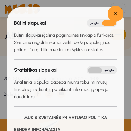
Būtini slapukai
Įjungta
Išjungta
Aš ir kiti-1
Būtini slapukai įgalina pagrindines tinklapio funkcijas.
Svetainė negali tinkamai veikti be šių slapukų, juos
galima išjungti tik pakeitus naršyklės nuostatas.
Statistikos slapukai
Įjungta
Išjungta
2023-05-26
Atnaujinimo data: 2026-04-08
Analitiniai slapukai padeda mums tobulinti mūsų
tinklalapį, renkant ir pateikiant informaciją apie jo
Dalintis:
naudojimą.
MUKIS SVETAINĖS PRIVATUMO POLITIKA
BENDRA INFORMACIJA