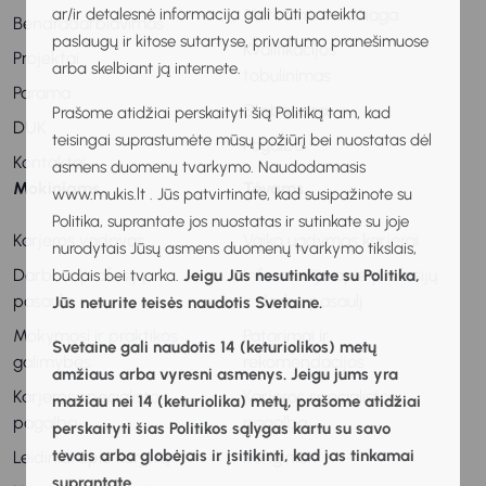
ar/ir detalesnė informacija gali būti pateikta
Metodinė medžiaga
Bendradarbiavimas
paslaugų ir kitose sutartyse, privatumo pranešimuose
Kvalifikacijos
Projektai
arba skelbiant ją internete.
tobulinimas
Parama
Stebėsena
Prašome atidžiai perskaityti šią Politiką tam, kad
DUK
teisingai suprastumėte mūsų požiūrį bei nuostatas dėl
Pagalba
Kontaktai
asmens duomenų tvarkymo. Naudodamasis
Mokiniams
Tėvams
www.mukis.lt . Jūs patvirtinate, kad susipažinote su
Politika, suprantate jos nuostatas ir sutinkate su joje
Karjeros vadovas
Vaiko ugdymas karjerai
nurodytais Jūsų asmens duomenų tvarkymo tikslais,
Darbo ir profesijų
Informacija apie profesijų
būdais bei tvarka.
Jeigu Jūs nesutinkate su Politika,
pasaulis
ir darbo pasaulį
Jūs neturite teisės naudotis Svetaine.
Mokymosi ir praktikos
Patarimai ir
Svetaine gali naudotis 14 (keturiolikos) metų
galimybės
rekomendacijos
amžiaus arba vyresni asmenys. Jeigu jums yra
Karjeros specialisto
Karjeros specialisto
mažiau nei 14 (keturiolika) metų, prašome atidžiai
pagalba
pagalba
perskaityti šias Politikos sąlygas kartu su savo
tėvais arba globėjais ir įsitikinti, kad jas tinkamai
Leidiniai apie karjerą
Renginiai
suprantate.