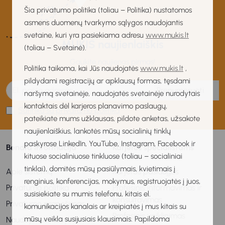
Šia privatumo politika (toliau – Politika) nustatomos
asmens duomenų tvarkymo sąlygos naudojantis
svetaine, kuri yra pasiekiama adresu
www.mukis.lt
MUKIS naujienlaiškis
(toliau – Svetainė).
Gaukite naujienas pirmas!
Politika taikoma, kai Jūs naudojatės
www.mukis.lt
,
pildydami registracijų ar apklausų formas, tęsdami
Prenumeruoti
naršymą svetainėje, naudojatės svetainėje nurodytais
kontaktais dėl karjeros planavimo paslaugų,
Sutinku su privatumo politika
pateikiate mums užklausas, pildote anketas, užsakote
naujienlaiškius, lankotės mūsų socialinių tinklų
paskyrose LinkedIn, YouTube, Instagram, Facebook ir
Bendra informacija
Karjeros specialistams
kituose socialiniuose tinkluose (toliau – socialiniai
tinklai), domitės mūsų pasiūlymais, kvietimais į
Apie sistemą
Karjeros paslaugos
renginius, konferencijas, mokymus, registruojatės į juos,
Privatumo politika
Profesinis informavimas ir
susisiekiate su mumis telefonu, kitais el.
konsultavimas
Privatumo pranešimas
komunikacijos kanalais ar kreipiatės į mus kitais su
Profesinis veiklinimas
mūsų veikla susijusiais klausimais. Papildoma
Naudojimosi taisyklės