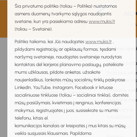
Šia privatumo politika (toliau – Politika) nustatomos
MUKI
asmens duomenų tvarkymo sąlygos naudojantis
svetaine, kuri yra pasiekiama adresu
www.mukis.lt
Gau
(toliau – Svetainė).
Politika taikoma, kai Jūs naudojatės
www.mukis.lt
,
Bendra informacija
Karjeros spec
pildydami registracijų ar apklausų formas, tęsdami
naršymą svetainėje, naudojatės svetainėje nurodytais
Apie sistemą
Karjeros pasl
kontaktais dėl karjeros planavimo paslaugų, pateikiate
mums užklausas, pildote anketas, užsakote
Privatumo politika
Profesinis inf
naujienlaiškius, lankotės mūsų socialinių tinklų paskyrose
konsultavima
Privatumo pranešimas
LinkedIn, YouTube, Instagram, Facebook ir kituose
Profesinis vei
Naudojimosi taisyklės
socialiniuose tinkluose (toliau – socialiniai tinklai), domitės
Metodinė me
Bendradarbiavimas
mūsų pasiūlymais, kvietimais į renginius, konferencijas,
Kvalifikacijos
mokymus, registruojatės į juos, susisiekiate su mumis
Projektai
tobulinimas
telefonu, kitais el.
Parama
komunikacijos kanalais ar kreipiatės į mus kitais su mūsų
Stebėsena
DUK
veikla susijusiais klausimais. Papildoma
Pagalba