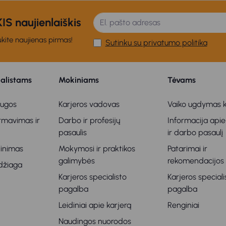
S naujienlaiškis
kite naujienas pirmas!
Sutinku su privatumo politika
ialistams
Mokiniams
Tėvams
augos
Karjeros vadovas
Vaiko ugdymas k
ormavimas ir
Darbo ir profesijų
Informacija apie
s
pasaulis
ir darbo pasaulį
klinimas
Mokymosi ir praktikos
Patarimai ir
galimybės
rekomendacijos
džiaga
Karjeros specialisto
Karjeros speciali
pagalba
pagalba
Leidiniai apie karjerą
Renginiai
Naudingos nuorodos