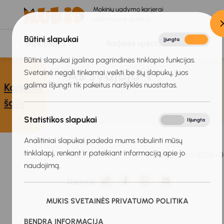
Mokinių ugdymo karjerai
informacinė sistema
Būtini slapukai
Įjungta
Išjungta
Mokiniams
Karjeros specialistams
Būtini slapukai įgalina pagrindines tinklapio funkcijas.
Aš svajoju-1
Svetainė negali tinkamai veikti be šių slapukų, juos
galima išjungti tik pakeitus naršyklės nuostatas.
Karjeros
šalis
Statistikos slapukai
Įjungta
Išjungta
Analitiniai slapukai padeda mums tobulinti mūsų
tinklalapį, renkant ir pateikiant informaciją apie jo
2023-05-26
Atnaujinimo data: 2026-
naudojimą.
Dalintis:
MUKIS SVETAINĖS PRIVATUMO POLITIKA
BENDRA INFORMACIJA