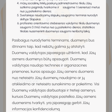
mūsų socialinių tinklų paskyrų administravimo tikslu Jūsų
sutikimo pagrindu tvarkome ir saugome 1 (vienerius) metus
nuo jų pateikimo dienos;
Svetainėje naudojamų slapukų saugojimo terminai nurodyti
skiltyje Slapukai.
profesinio orientavimo stebėsenos vykdymo tikslu duomenys
saugomi 3 (tris) metus nuo jų pateikimo dienos, statistikos
tikslais nuasmeninti duomenys saugomi neribotą laiką.
Pasibaigus nurodytiems terminams, duomenys bus
ištrinami taip, kad nebūtų galima jų atstatyti.
Duomenų valdytojas įsipareigoja užtikrinti, kad Jūsų
asmens duomenys būtų apsaugoti. Duomenų
valdytojas naudoja technines ir organizacines
priemones, kurios apsaugo Jūsų asmens duomenis
nuo neteisėto Jūsų duomenų naudojimo ar jų
Pritaikyk!
atskleidimo ar neteisėto sunaikinimo ar pakeitimo. Visi
Duomenų valdytojas darbuotojai ir tretieji asmenys,
Atlikite interviu – apklauskite tėvus ar kitus
kuriuos Duomenų valdytojas pasitelkia Jūsų asmens
dirbančiuosius (mažiausiai 3 žmones),
duomenims tvarkyti, yra įsipareigoję gerbti Jūsų
pateikdami jiems šiuos klausimus:
informacijos konfidencialumą.