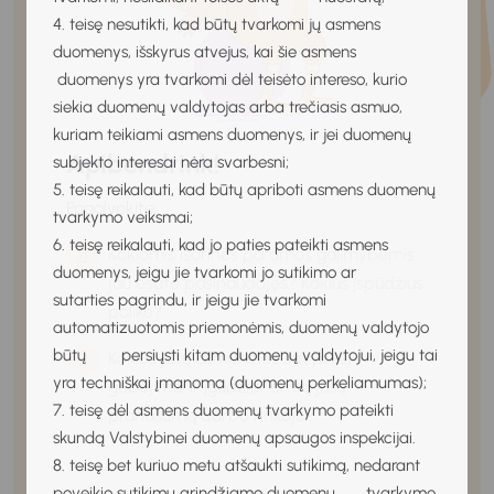
4. teisę nesutikti, kad būtų tvarkomi jų asmens
duomenys, išskyrus atvejus, kai šie asmens
duomenys yra tvarkomi dėl teisėto intereso, kurio
siekia duomenų valdytojas arba trečiasis asmuo,
kuriam teikiami asmens duomenys, ir jei duomenų
Apibendrink!
subjekto interesai nėra svarbesni;
5. teisę reikalauti, kad būtų apriboti asmens duomenų
Pagalvokite:
tvarkymo veiksmai;
6. teisę reikalauti, kad jo paties pateikti asmens
Kokiomis išorinės paramos galimybėmis
duomenys, jeigu jie tvarkomi jo sutikimo ar
jau esate pasinaudojęs? Kokius įspūdžius
sutarties pagrindu, ir jeigu jie tvarkomi
paliko?
automatizuotomis priemonėmis, duomenų valdytojo
būtų persiųsti kitam duomenų valdytojui, jeigu tai
Kokios jūsų asmeninės savybės,
yra techniškai įmanoma (duomenų perkeliamumas);
gebėjimai ir įgūdžiai lemtų jūsų
7. teisę dėl asmens duomenų tvarkymo pateikti
pranašumą darbo rinkoje?
skundą Valstybinei duomenų apsaugos inspekcijai.
8. teisę bet kuriuo metu atšaukti sutikimą, nedarant
poveikio sutikimu grindžiamo duomenų tvarkymo