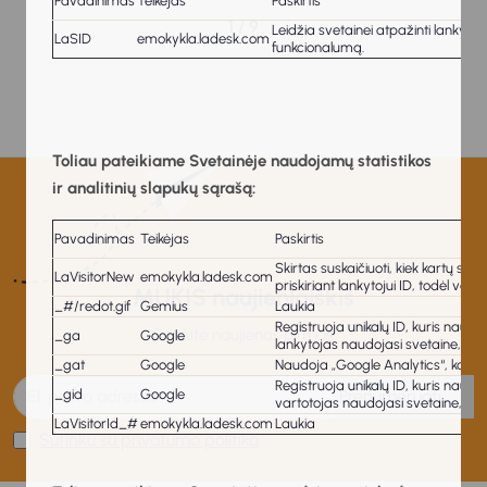
Pavadinimas
Teikėjas
Paskirtis
1 / 9
Leidžia svetainei atpažinti lankytoj
LaSID
emokykla.ladesk.com
funkcionalumą.
Toliau pateikiame Svetainėje naudojamų statistikos
ir analitinių slapukų sąrašą:
Pavadinimas
Teikėjas
Paskirtis
Skirtas suskaičiuoti, kiek kartų sve
LaVisitorNew
emokykla.ladesk.com
priskiriant lankytojui ID, todėl var
MUKIS naujienlaiškis
_#/redot.gif
Gemius
Laukia
Registruoja unikalų ID, kuris naud
Gaukite naujienas pirmas!
_ga
Google
lankytojas naudojasi svetaine, gen
_gat
Google
Naudoja „Google Analytics“, kad 
Registruoja unikalų ID, kuris naud
_gid
Google
Prenumeruoti
vartotojas naudojasi svetaine, gen
LaVisitorId_#
emokykla.ladesk.com
Laukia
Sutinku su privatumo politika