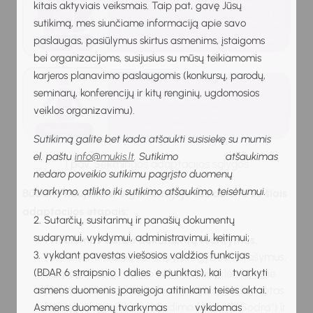
kitais aktyviais veiksmais. Taip pat, gavę Jūsų
sutikimą, mes siunčiame informaciją apie savo
paslaugas, pasiūlymus skirtus asmenims, įstaigoms
bei organizacijoms, susijusius su mūsų teikiamomis
karjeros planavimo paslaugomis (konkursų, parodų,
seminarų, konferencijų ir kitų renginių, ugdomosios
veiklos organizavimu).
Sutikimą galite bet kada atšaukti susisiekę su mumis
el. paštu
info@mukis.lt
. Sutikimo atšaukimas
1 pav. Sėkmingos adaptacijos sąlygos
nedaro poveikio sutikimu pagrįsto duomenų
tvarkymo, atlikto iki sutikimo atšaukimo, teisėtumui.
Būdami naujokais, organizacijoje susidursite su šiais
adaptacijos etapais:
2. Sutarčių, susitarimų ir panašių dokumentų
sudarymui, vykdymui, administravimui, keitimui;
Privalomas darbo dokumentų tvarkymas.
3. vykdant pavestas viešosios valdžios funkcijas
Pasirašysite darbo sutartį, parei
gybės aprašymus,
(BDAR 6 straipsnio 1 dalies e punktas), kai tvarkyti
susipažinsite su darbo tvarkos taisyklėmis, apie
asmens duomenis įpareigoja atitinkami teisės aktai.
jūsų darbo
sutarties pasirašymą bus informuotas
Valstybinis socialinio draudimo fondas
(„Sodra“) ir
Asmens duomenų tvarkymas vykdomas