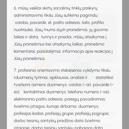
6. mūsų veiklai skirtų socialinių tinklų paskyrų
administravimo tikslu Jūsų sutikimo pagrindu:
vardas, pavardė, el. pašto adresas, šalis, profilio
nuotrauka, Jūsų mums siųsti pranešimai, jų gavimo
laikas ir data, turinys ir priedai, mūsų atsakymai į
Jūsų pranešimus bei atsakymų laikas, pranešimo
komentarai, pasidalijimai, informacija apie reakcijas į
Jūsų pranešimus;
7. profesinio orientavimo stebėsenos vykdymo tikslu
(duomenų tyrimai, apklausos, analizė ir statistika)
tvarkomi asmens duomenys: vardas (-ai); pavardė (-
ės); kontaktiniai duomenys: telefono numeris (-iai),
elektroninio pašto adresas; pareigų pavadinimas,
švietimo įstaigos, kurioje dirbama, duomenys;
2 pav. Asmeninės pastangos adaptacijos procese
profesijos kodas; profesijų grupė; profesijų pogrupis;
darbo teisinių santykių pradžios data švietimo
Vis dėlto, pereinant iš vienos karjeros aplinkos į kitą,
įstaigoje; darbo teisinių santykių pabaigos data