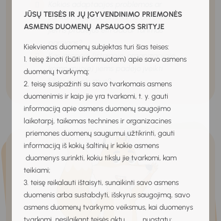
Kokios adaptacijos problemos ar
JŪSŲ TEISĖS IR JŲ ĮGYVENDINIMO PRIEMONĖS
sunkumai jų dabartiniame darbe kilo,
ASMENS DUOMENŲ APSAUGOS SRITYJE
jiems pradėjus eiti dabar turimas
pareigas?
Kiekvienas duomenų subjektas turi šias teises:
Kas įmonėje (įstaigoje, organizacijoje,
1. teisę žinoti (būti informuotam) apie savo asmens
kompanijoje) jiems padėjo įveikti
duomenų tvarkymą;
kilusius sunkumus?
2. teisę susipažinti su savo tvarkomais asmens
duomenimis ir kaip jie yra tvarkomi, t. y. gauti
informaciją apie asmens duomenų saugojimo
laikotarpį, taikomas technines ir organizacines
priemones duomenų saugumui užtikrinti, gauti
informaciją iš kokių šaltinių ir kokie asmens
duomenys surinkti, kokiu tikslu jie tvarkomi, kam
teikiami;
3. teisę reikalauti ištaisyti, sunaikinti savo asmens
duomenis arba sustabdyti, išskyrus saugojimą, savo
asmens duomenų tvarkymo veiksmus, kai duomenys
tvarkomi, nesilaikant teisės aktų nuostatų;