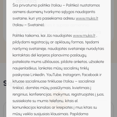
aplinką
Šia privatumo politika (toliau – Politika) nustatomos
Išmanysi adaptacijos naujoje mokymosi
asmens duomenų tvarkymo sąlygos naudojantis
(darbo ir pan.) aplinkoje etapus bei išorinės
svetaine, kuri yra pasiekiama adresu
www.mukis.lt
paramos galimybes ir suprasi asmeninio
(toliau – Svetainė).
konkurencingumo svarbą įgyvendinant karjerą.
Politika taikoma, kai Jūs naudojatės
www.mukis.lt
,
pildydami registracijų ar apklausų formas, tęsdami
naršymą svetainėje, naudojatės svetainėje nurodytais
kontaktais dėl karjeros planavimo paslaugų,
pateikiate mums užklausas, pildote anketas, užsakote
naujienlaiškius, lankotės mūsų socialinių tinklų
paskyrose LinkedIn, YouTube, Instagram, Facebook ir
Sąvokos
kituose socialiniuose tinkluose (toliau – socialiniai
tinklai), domitės mūsų pasiūlymais, kvietimais į
renginius, konferencijas, mokymus, registruojatės į juos,
susisiekiate su mumis telefonu, kitais el.
komunikacijos kanalais ar kreipiatės į mus kitais su
mūsų veikla susijusiais klausimais. Papildoma