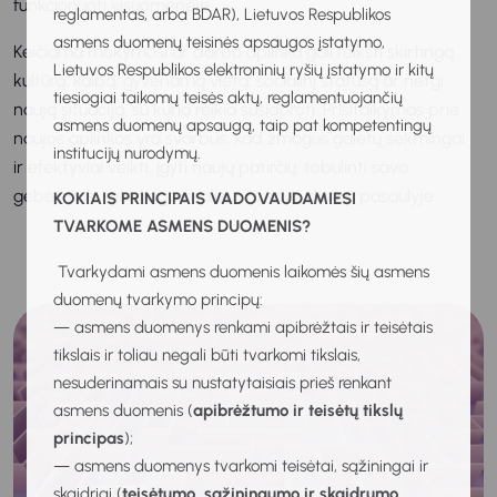
funkcionuoti visuomenėje.
reglamentas, arba BDAR), Lietuvos Respublikos
asmens duomenų teisinės apsaugos įstatymo,
Keičiama mokymosi ar darbo aplinka gali reikšti skirtingą
Lietuvos Respublikos elektroninių ryšių įstatymo ir kitų
kultūrą, kalbą, gyvenamą vietą, socialinį statusą ar netgi
tiesiogiai taikomų teisės aktų, reglamentuojančių
naują situaciją, su kuria reikia susidoroti. Prisitaikymas prie
asmens duomenų apsaugą, taip pat kompetentingų
naujos aplinkos yra svarbus, kad žmogus galėtų sėkmingai
institucijų nurodymų.
ir efektyviai veikti, įgyti naujų patirčių, tobulinti savo
gebėjimus, sėkmingai realizuotų save darbo pasaulyje.
KOKIAIS PRINCIPAIS VADOVAUDAMIESI
TVARKOME ASMENS DUOMENIS?
Tvarkydami asmens duomenis laikomės šių asmens
duomenų tvarkymo principų:
— asmens duomenys renkami apibrėžtais ir teisėtais
tikslais ir toliau negali būti tvarkomi tikslais,
nesuderinamais su nustatytaisiais prieš renkant
asmens duomenis (
apibrėžtumo ir teisėtų tikslų
principas
);
— asmens duomenys tvarkomi teisėtai, sąžiningai ir
skaidriai (
teisėtumo, sąžiningumo ir skaidrumo