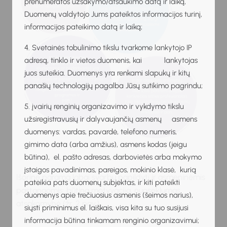
prenumeratos užsakymo/atšaukimo datą ir laiką,
Duomenų valdytojo Jums pateiktos informacijos turinį,
informacijos pateikimo datą ir laiką;
4. Svetainės tobulinimo tikslu tvarkome lankytojo IP
adresą, tinklo ir vietos duomenis, kai lankytojas
juos suteikia. Duomenys yra renkami slapukų ir kitų
panašių technologijų pagalba Jūsų sutikimo pagrindu;
5. įvairių renginių organizavimo ir vykdymo tikslu
užsiregistravusių ir dalyvaujančių asmenų asmens
duomenys: vardas, pavardė, telefono numeris,
gimimo data (arba amžius), asmens kodas (jeigu
būtina), el. pašto adresas, darbovietės arba mokymo
įstaigos pavadinimas, pareigos, mokinio klasė, kurią
Išorinę paramą labai svarbu papildyti ir asmeninėmis
pateikia pats duomenų subjektas, ir kiti pateikti
pastangomis: būtina motyvacija, nuoseklumas,
duomenys apie trečiuosius asmenis (šeimos narius),
atsakomybė (žr. 2 pav.).
siųsti priminimus el. laiškais, visa kita su tuo susijusi
informacija būtina tinkamam renginio organizavimui;