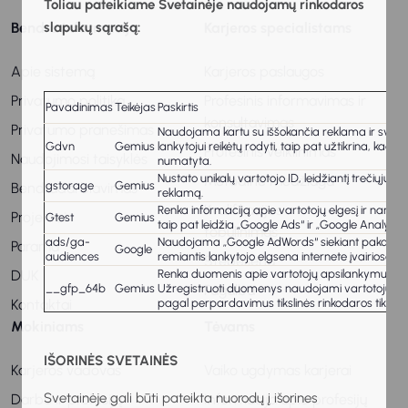
Toliau pateikiame Svetainėje naudojamų rinkodaros
slapukų sąrašą:
Bendra informacija
Karjeros specialistams
Apie sistemą
Karjeros paslaugos
Privatumo politika
Profesinis informavimas ir
Pavadinimas
Teikėjas
Paskirtis
konsultavimas
Privatumo pranešimas
Naudojama kartu su iššokančia reklama ir svetainė
Gdvn
Gemius
lankytojui reikėtų rodyti, taip pat užtikrina, kad
Profesinis veiklinimas
Naudojimosi taisyklės
numatyta.
Nustato unikalų vartotojo ID, leidžiantį trečiųjų š
Metodinė medžiaga
gstorage
Gemius
Bendradarbiavimas
reklamą.
Kvalifikacijos
Renka informaciją apie vartotojų elgesį ir naršy
Projektai
Gtest
Gemius
taip pat leidžia „Google Ads“ ir „Google Analytics“
tobulinimas
ads/ga-
Naudojama „Google AdWords“ siekiant pakartotinai p
Parama
Google
audiences
remiantis lankytojo elgsena internete įvairiose sv
Stebėsena
Renka duomenis apie vartotojų apsilankymus svet
DUK
__gfp_64b
Gemius
Užregistruoti duomenys naudojami vartotojų inte
Pagalba
pagal perpardavimus tikslinės rinkodaros tikslais
Kontaktai
Mokiniams
Tėvams
IŠORINĖS SVETAINĖS
Karjeros vadovas
Vaiko ugdymas karjerai
Svetainėje gali būti pateikta nuorodų į išorines
Darbo ir profesijų
Informacija apie profesijų