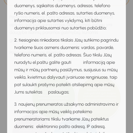
duomenys, sąskaitos duomenys, adresas, telefono
ryšio numeris, el. pašto adresas, sutarties duomenys,
Perėjimas iš vienos į kitą karjeros (mokymosi ar darbo)
informacija apie sutarties vykdymą, kiti būtini
aplinką gali būti gana rimtas išbandymas, tačiau yra
duomenys priklausomai nuo sutarties pobūdžio;
daugybė išorinių paramos galimybių, kuriomis
2. tiesioginės rinkodaros tikslais Jūsų sutikimo pagrindu
galite pasinaudoti, kad padidintumėte savo sėkmę.
tvarkome šiuos asmens duomenis: vardas, pavardė,
Panagrinėkime jas išsamiau:
telefono numeris, el. pašto adresas. Šiuo tikslu Jūsų
nurodytu el.paštu galite gauti informaciją apie
mūsų ir mūsų partnerių pasiūlymus, susijusius su mūsų
veikla, kvietimus dalyvauti įvairiuose renginiuose, taip
pat sulaukti prašymo pateikti atsiliepimą apie mūsų
Jums suteiktas paslaugas;
3. naujienų prenumeratos užsakymo administravimo ir
informacijos apie mūsų veiklą pateikimo
prenumeratoriams tikslu tvarkome Jūsų pateiktus
duomenis: elektroninio pašto adresą, IP adresą,