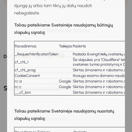
išjungę jų arba tam tikrų jų dalių naudoti
nebegalėsite.
Toliau pateikiame Svetainėje naudojamų būtinųjų
Skaitykite toliau
slapukų sąrašą:
Pavadinimas
Teikėjas
Paskirtis
_RequestVerificationToken
Padeda išvengti kelių svetainių užkl
Dalintis:
Šis slapukas yra "Cloudflare" teiki
cf_chl_1
svetainės turinio pristatymą ir DNS
cf_chl_prog
Skirtas žmonėms ir robotams atskirt
CookieConsent
Išsaugo esamo domeno naudotojo s
rc::a
Google
Skirtas žmonėms ir robotams atskirt
Susijusios nuorodos
rc::c
Google
Skirtas žmonėms ir robotams atskirt
__cf_bm
Skirtas žmonėms ir robotams atskirt
Toliau pateikiame Svetainėje naudojamų nuostatų
slapukų sąrašą:
Etiketo pradžiamokslis