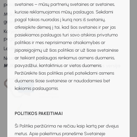
svetaines – mūsų partnerių svetaines ar svetaines,
pasaulis
ir darbo pasaulį
kuriose reklamuojamos mūsų paslaugos. Sekdami
Mokymosi ir praktikos
Patarimai ir
pagal tokias nuorodas į kurią nors iš svetainių,
galimybės
rekomendacijos
atkreipkite dėmesį į tai, kad šios svetainės ir per jas
Karjeros specialisto
Karjeros specialisto
pasiekiamos paslaugos turi savo atskiras privatumo
pagalba
pagalba
politikas ir mes neprisiimame atsakomybės ar
Leidiniai apie karjerą
Renginiai
įsipareigojimų už šias politikas ar už šiose svetainėse
ar teikiant paslaugas renkamus asmens duomenis,
Naudingos nuorodos
pavyzdžiui, kontaktinius ar vietos duomenis.
MUKIS remia ir palaiko
Senoji svetainės versija
Peržiūrėkite šias politikas prieš pateikdami asmens
duomenis šiose svetainėse ar naudodamiesi bet
kokiomis paslaugomis.
POLITIKOS PAKEITIMAI
Ši Politika peržiūrima ne rečiau kaip kartą per dvejus
metus. Apie pakeitimus pranešime Svetainėje