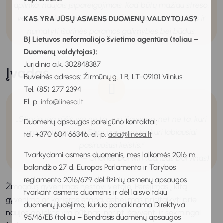
aplinka, naujais įsipareigojimais. Kad būtų mažiau streso,
verta iš anksto gilintis į adaptacijos keliamus
iššūkius ir
KAS YRA JŪSŲ ASMENS DUOMENŲ VALDYTOJAS?
numatyti išorinės paramos galimybes bei būdus.
BĮ Lietuvos neformaliojo švietimo agentūra (toliau –
Duomenų valdytojas):
Juridinio a.k. 302848387
Įvadas
Buveinės adresas: Žirmūnų g. 1 B, LT-09101 Vilnius
Tel. (85) 277 2394
El. p.
info@linesa.lt
Stipriausia rūšis yra ne ta, kuri išgyvena, net ne ta, kuri
„
Duomenų apsaugos pareigūno kontaktai:
yra protingiausia. Stipriausia yra ta, kuri labiausiai
tel. +370 604 66346, el. p.
ada@linesa.lt
pasiruošusi keistis.
“
Tvarkydami asmens duomenis, mes laikomės 2016 m.
– Charles Darwin (Čarlzas Darvinas)
balandžio 27 d. Europos Parlamento ir Tarybos
reglamento 2016/679 dėl fizinių asmenų apsaugos
Žmogaus gyvenimas nestovi vietoje. Perėjimas į kitą
tvarkant asmens duomenis ir dėl laisvo tokių
gyvenimo ar karjeros etapą, gebėjimas prisitaikyti prie
duomenų judėjimo, kuriuo panaikinama Direktyva
naujos aplinkos yra būtinas, norint išgyventi ir sėkmingai
95/46/EB (toliau – Bendrasis duomenų apsaugos