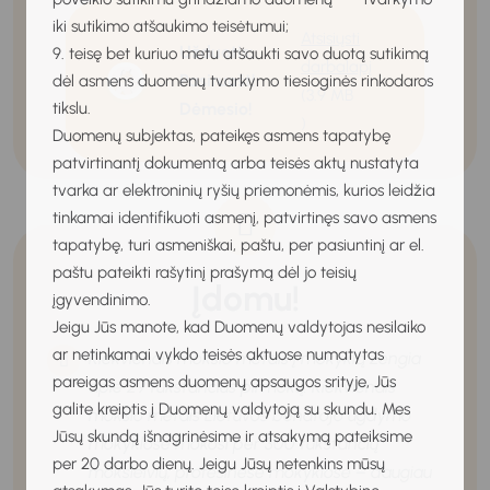
iki sutikimo atšaukimo teisėtumui;
Atsisiųsti
Užduotis:
9. teisę bet kuriuo metu atšaukti savo duotą sutikimą
darbalapį
Pasiruošt!
dėl asmens duomenų tvarkymo tiesioginės rinkodaros
(3.9 MB
tikslu.
Dėmesio!
)
Duomenų subjektas, pateikęs asmens tapatybę
patvirtinantį dokumentą arba teisės aktų nustatyta
tvarka ar elektroninių ryšių priemonėmis, kurios leidžia
tinkamai identifikuoti asmenį, patvirtinęs savo asmens
tapatybę, turi asmeniškai, paštu, per pasiuntinį ar el.
paštu pateikti rašytinį prašymą dėl jo teisių
Įdomu!
įgyvendinimo.
Jeigu Jūs manote, kad Duomenų valdytojas nesilaiko
ar netinkamai vykdo teisės aktuose numatytas
Kiekvienais mokslo metais į mokyklą žengia
pareigas asmens duomenų apsaugos srityje, Jūs
apie 29 tūkstančius pirmokų.
Kiekvienais
galite kreiptis į Duomenų valdytoją su skundu. Mes
mokslo metais Lietuvos bendrojo ugdymo
Jūsų skundą išnagrinėsime ir atsakymą pateiksime
mokyklose mokosi per 300 tūkstančių
per 20 darbo dienų. Jeigu Jūsų netenkins mūsų
moksleivių, profesinėse mokyklose – daugiau