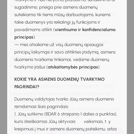
klausimas, kuris jums rūpi dabar: kaip įsilieti į
sugadinimo, prieiga prie asmens duomenų
organizaciją? Ką daryti, kad greičiau pritaptumėte
suteikiama tik tiems mūsų darbuotojams, kuriems
naujoje darbo vietoje?
tokie duomenys yra reikalingi jų funkcijoms ir
pavedimams atlikti (
vientisumo ir konfidencialumo
Atėjimas į naują darbovietę (ar mokymo įstaigą) –
principas
).
stresinė situacija kiekvienam žmogui. Ar pavyks
— mes atsakome už visų duomenų apsaugos
tinkamai atlikti naujas pareigas? Kokie santykiai
principų laikymąsi ir savo atitikties įrodymą, asmens
susiklostys su naujaisiais bendradarbiais ar
duomenis tvarkome tinkamai, vedame duomenų
bendramoksliais?
tvarkymo įrašus (
atskaitomybės principas
).
Už sėkmingą darbuotojo adaptaciją visuomet
KOKIE YRA ASMENS DUOMENŲ TVARKYMO
atsakinga ir organizacija, ir darbuotojas (žr. 1 pav.).
PAGRINDAI?
Labai svarbu, kad naujokas pasijaustų laukiamas ir
Duomenų valdytojas tvarko Jūsų asmens duomenis
vertinamas. Geras pirmas įspūdis, kurį sukuria
remdamasi šiais pagrindais:
organizacija, turi didelę įtaką, ar darbuotojas pajaus
1. Jūsų sutikimo (BDAR 6 straipsnio 1 dalies a punktas),
pasitenkinimą darbu ir į jį įsitrauks.
kuris išreiškiamas Jūsų aktyviais veiksmais, t. y.
kreipimusi į mus ir asmens duomenų pateikimu, arba