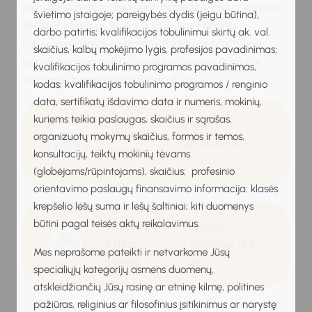
pirmiausia derėtų išsiaiškinti asmeninius savo karjeros
švietimo įstaigoje; pareigybės dydis (jeigu būtina),
tikslus ir poreikius, o tik po to ieškotis išorinių
darbo patirtis; kvalifikacijos tobulinimui skirtų ak. val.
karjeros paramos galimybių. Svarbu suprasti, kad
skaičius, kalbų mokėjimo lygis, profesijos pavadinimas;
išorinė parama gali tik papildyti jūsų pastangas ir
kvalifikacijos tobulinimo programos pavadinimas,
veiksmus, bet negali to atlikti už jus.
kodas; kvalifikacijos tobulinimo programos / renginio
data, sertifikatų išdavimo data ir numeris, mokinių,
kuriems teikia paslaugas, skaičius ir sąrašas,
Atsisiųsti
Užduotis:
organizuotų mokymų skaičius, formos ir temos,
darbalapį
(524.6
Pagalba
konsultacijų, teiktų mokinių tėvams
KB
)
(globėjams/rūpintojams), skaičius; profesinio
orientavimo paslaugų finansavimo informacija: klasės
krepšelio lėšų suma ir lėšų šaltiniai; kiti duomenys
būtini pagal teisės aktų reikalavimus.
Užduotis:
Atsisiųsti
Artūro
darbalapį
(4.4
Mes neprašome pateikti ir netvarkome Jūsų
istorija
MB
)
specialiųjų kategorijų asmens duomenų,
atskleidžiančių Jūsų rasinę ar etninę kilmę, politines
pažiūras, religinius ar filosofinius įsitikinimus ar narystę