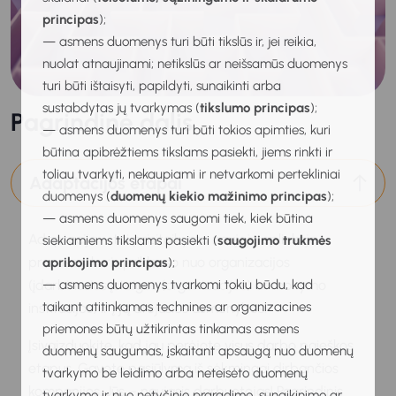
principas
);
— asmens duomenys turi būti tikslūs ir, jei reikia,
nuolat atnaujinami; netikslūs ar neišsamūs duomenys
turi būti ištaisyti, papildyti, sunaikinti arba
sustabdytas jų tvarkymas (
tikslumo principas
);
Pagrindinė dalis
— asmens duomenys turi būti tokios apimties, kuri
būtina apibrėžtiems tikslams pasiekti, jiems rinkti ir
toliau tvarkyti, nekaupiami ir netvarkomi pertekliniai
Adaptacijos etapai
duomenys (
duomenų kiekio mažinimo principas
);
— asmens duomenys saugomi tiek, kiek būtina
Adaptacija – tai prisitaikymo naujoje aplinkoje
siekiamiems tikslams pasiekti (
saugojimo trukmės
procesas, kuris priklauso nuo organizacijos
apribojimo principas
);
(įdarbinusios įstaigos (organizacijos) ar mokymo
— asmens duomenys tvarkomi tokiu būdu, kad
taikant atitinkamas technines ar organizacines
institucijos) ir į ją atėjusios asmenybės.
priemones būtų užtikrintas tinkamas asmens
Įsivaizduokite, kad jau perėjote visus darbo paieškos
duomenų saugumas, įskaitant apsaugą nuo duomenų
etapus. Gavote pasiūlymą iš sėkmingai dirbančios
tvarkymo be leidimo arba neteisėto duomenų
kompanijos. Jūs – naujasis darbuotojas! Pagrindinis
tvarkymo ir nuo netyčinio praradimo, sunaikinimo ar