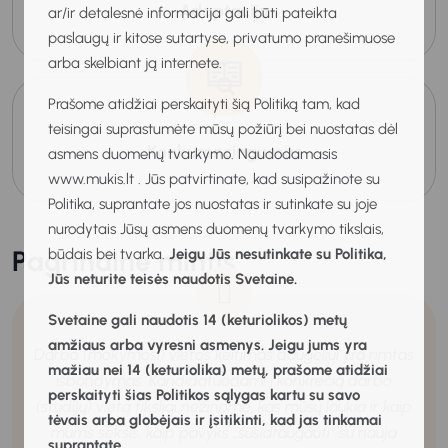
Adaptacija
ar/ir detalesnė informacija gali būti pateikta
paslaugų ir kitose sutartyse, privatumo pranešimuose
arba skelbiant ją internete.
Prašome atidžiai perskaityti šią Politiką tam, kad
teisingai suprastumėte mūsų požiūrį bei nuostatas dėl
Konkurencingumas
asmens duomenų tvarkymo. Naudodamasis
www.mukis.lt . Jūs patvirtinate, kad susipažinote su
Politika, suprantate jos nuostatas ir sutinkate su joje
nurodytais Jūsų asmens duomenų tvarkymo tikslais,
Pagrindinė mintis
būdais bei tvarka.
Jeigu Jūs nesutinkate su Politika,
Jūs neturite teisės naudotis Svetaine.
Svetaine gali naudotis 14 (keturiolikos) metų
amžiaus arba vyresni asmenys. Jeigu jums yra
Darbo (mokymosi) vietos keitimas daugeliui yra rimtas
mažiau nei 14 (keturiolika) metų, prašome atidžiai
išbandymas. Kandidatuodami į konkrečią darbo
perskaityti šias Politikos sąlygas kartu su savo
(studijų) vietą tiksliai nežinome, kas mūsų laukia ir
kaip
tėvais arba globėjais ir įsitikinti, kad jas tinkamai
mums seksis, kaip pavyks „susidraugauti“ su nauja
suprantate.