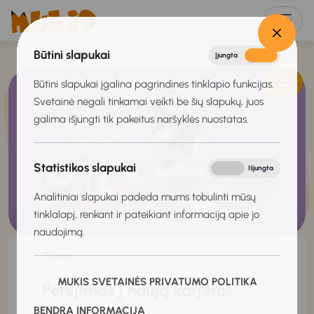
Būtini slapukai
Įjungta
Išjungta
Būtini slapukai įgalina pagrindines tinklapio funkcijas.
Svetainė negali tinkamai veikti be šių slapukų, juos
galima išjungti tik pakeitus naršyklės nuostatas.
Statistikos slapukai
Įjungta
Išjungta
Analitiniai slapukai padeda mums tobulinti mūsų
tinklalapį, renkant ir pateikiant informaciją apie jo
naudojimą.
Tema
MUKIS SVETAINĖS PRIVATUMO POLITIKA
Perėjimas į naują karjeros
BENDRA INFORMACIJA