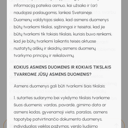
aktyvus, yra emociškai stabilus.
informaciją pateikia asmuo, kai užsako ir (ar)
Jei naujame kolektyve prisitaikyti nepavyksta, svarbu
naudojasi paslaugomis, lankosi Svetainėje.
susisiekti su vadovu, aptarti esamą situaciją ir
Duomenų valdytojas siekia, kad asmens duomenys
būtų tvarkomi tiksliai, sąžiningai ir teisėtai, kad jie
paprašyti pagalbos. Galbūt tai bus papildomi
būtų tvarkomi tik tokiais tikslais, kuriais buvo renkami,
mokymai? Taip pat verta pasikalbėti su kolegomis ir
kad jie būtų tvarkomi laikantis teisės aktuose
sužinoti jų požiūrį, kad būtų galima geriau suprasti
nustatytų aiškių ir skaidrių asmens duomenų
nesėkmės priežastį ir spręsti susidariusias problemas.
tvarkymo principų ir reikalavimų.
Jei vis dėlto nesiseka prisitaikyti ir situacija tampa
KOKIUS ASMENS DUOMENIS IR KOKIAIS TIKSLAIS
nepakenčiama, verta pagalvoti apie kitas karjeros
TVARKOME JŪSŲ ASMENS DUOMENIS?
galimybes ir ieškoti kitos darbo (mokslo) vietos.
Svarbiausia – stenkitės rasti jums tinkamą sprendimą
Asmens duomenys gali būti tvarkomi šiais tikslais:
ir nepamiršti, kad kiekvienas žmogus turi unikalių
1. sutarties sudarymo bei vykdymo tikslais tvarkome
savybių ir gebėjimų, kuriuos svarbu įprasminti ir gerbti.
šiuos duomenis: vardas, pavardė, gimimo data ar
asmens kodas, gyvenamoji vieta, parašas, asmens
tapatybę patvirtinančio dokumento duomenys,
Išorinės paramos galimybės
individualios veiklos pažymos, verslo liudijimo