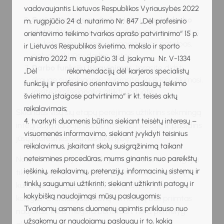
t. t.
vadovaujantis Lietuvos Respublikos Vyriausybės 2022
Susipažinimas su darboviete ir nauja darbo
m. rugpjūčio 24 d. nutarimo Nr. 847 „Dėl profesinio
vieta.
Atsakingas įmonės dar
buotojas pristatys
orientavimo teikimo tvarkos aprašo patvirtinimo“ 15 p.
jus kolegoms, aprodys organizacijos patalpas,
ir Lietuvos Respublikos švietimo, mokslo ir sporto
palydės iki
jūsų darbo vietos.
ministro 2022 m. rugpjūčio 31 d. įsakymu Nr. V-1334
Darbo funkcijų įsisavinimas.
Įprasite dirbti
„Dėl rekomendacijų dėl karjeros specialistų
drauge su kolegomis, suprasite, ko
iš jūsų tikimasi,
funkcijų ir profesinio orientavimo paslaugų teikimo
imsite profesionaliai atlikti užduotis.
švietimo įstaigose patvirtinimo“ ir kt. teisės aktų
reikalavimais;
Sklandus visų šių etapų perėjimas užtikrins sėkmingą
4. tvarkyti duomenis būtina siekiant teisėtų interesų –
integraciją naujoje darbo (mokslo) vietoje ir padidins
visuomenės informavimo, siekiant įvykdyti teisinius
jūsų profesinės sėkmės tikimybę.
reikalavimus, įskaitant skolų susigrąžinimą taikant
neteismines procedūras, mums ginantis nuo pareikštų
Naujo darbuotojo ir kolektyvo ryšiai bus sėkmingi, jei
ieškinių, reikalavimų, pretenzijų; informacinių sistemų ir
tik pradėjęs dirbti žmogus priims susiformavusią
tinklų saugumui užtikrinti; siekiant užtikrinti patogų ir
kultūrą ir stengsis būti kuo panašesnis į kitus
kokybišką naudojimąsi mūsų paslaugomis;
kolegas. Greičiau į senbuvių komandą bus priimtas
Tvarkomų asmens duomenų apimtis priklauso nuo
naujokas, kuris mėgsta bendrauti, nėra pernelyg
užsakomų ar naudojamų paslaugų ir to, kokią