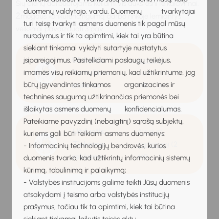
Šių dienų darbuotojams keliami vis aukštesni reikalavimai.
duomenų valdytojo, vardu. Duomenų tvarkytojai
Žmogaus konkurencingumą darbo rinkoje lemiantys
turi teisę tvarkyti asmens duomenis tik pagal mūsų
veiksniai pavaizduoti 3 pav.
nurodymus ir tik ta apimtimi, kiek tai yra būtina
siekiant tinkamai vykdyti sutartyje nustatytus
Užduotis:
įsipareigojimus. Pasitelkdami paslaugų teikėjus,
Atsisiųsti
imamės visų reikiamų priemonių, kad užtikrintume, jog
Tarnybinis
darbalapį
(1.8
būtų įgyvendintos tinkamos organizacines ir
etiketas
MB
)
technines saugumą užtikrinančias priemonės bei
išlaikytas asmens duomenų konfidencialumas.
Pateikiame pavyzdinį (nebaigtinį) sąrašą subjektų,
Užduotis:
Atsisiųsti
kuriems gali būti teikiami asmens duomenys:
Tinkama
darbalapį
(2
- Informacinių technologijų bendrovės, kurios
reklama
MB
)
duomenis tvarko, kad užtikrintų informacinių sistemų
kūrimą, tobulinimą ir palaikymą;
- Valstybės institucijoms galime teikti Jūsų duomenis
atsakydami į teismo arba valstybės institucijų
prašymus, tačiau tik ta apimtimi, kiek tai būtina