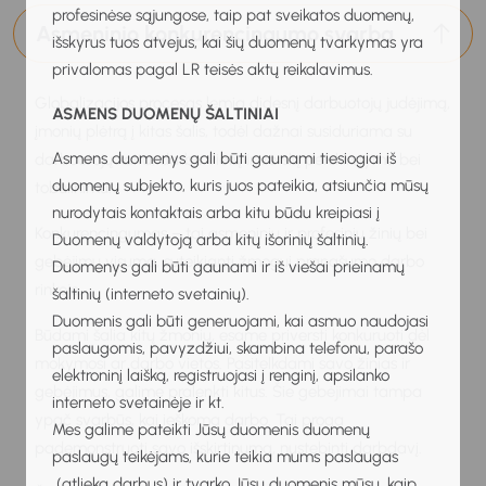
profesinėse sąjungose, taip pat sveikatos duomenų,
Asmeninio konkurencingumo svarba
išskyrus tuos atvejus, kai šių duomenų tvarkymas yra
privalomas pagal LR teisės aktų reikalavimus.
Globalizacijos procesas lemia didesnį darbuotojų judėjimą,
ASMENS DUOMENŲ ŠALTINIAI
įmonių plėtrą į kitas šalis, todėl dažnai susiduriama su
Asmens duomenys gali būti gaunami tiesiogiai iš
darbuotojų kaita, darbo vietų ir verslų perskirstymu bei
duomenų subjekto, kuris juos pateikia, atsiunčia mūsų
tobulinimu.
nurodytais kontaktais arba kitu būdu kreipiasi į
Konkurencingumas – tai asmeninių ir profesinių žinių bei
Duomenų valdytoją arba kitų išorinių šaltinių.
gebėjimų visuma, suteikianti žmogui pranašumo darbo
Duomenys gali būti gaunami ir iš viešai prieinamų
rinkoje.
šaltinių (interneto svetainių).
Duomenis gali būti generuojami, kai asmuo naudojasi
Būdami šalia kitų žmonių, esame priversti konkuruoti dėl
paslaugomis, pavyzdžiui, skambina telefonu, parašo
mokymosi ar darbo vietos. Pasitelkdami savo žinias ir
elektroninį laišką, registruojasi į renginį, apsilanko
gebėjimus, galime pralenkti kitus. Šie gebėjimai tampa
interneto svetainėje ir kt.
ypač svarbūs, kai ieškoma darbo. Tai proga
Mes galime pateikti Jūsų duomenis duomenų
pademonstruoti savo išskirtinumą, nustebinti darbdavį.
paslaugų teikėjams, kurie teikia mums paslaugas
(atlieka darbus) ir tvarko Jūsų duomenis mūsų, kaip