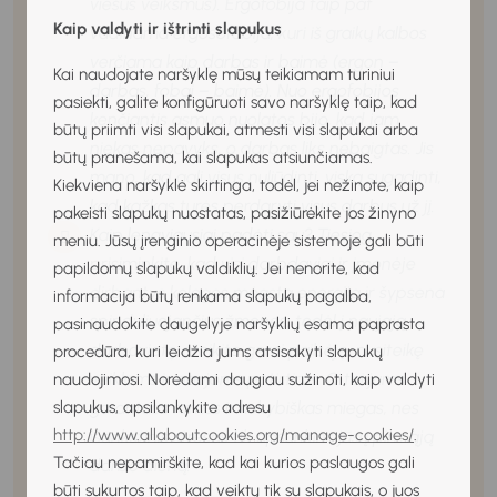
viešus veiksmus). Ergofobija taip pat
Kaip valdyti ir ištrinti slapukus
vadinama ergosofobija, kuri iš graikų kalbos
verčiama kaip darbas ir baimė (ergon –
Kai naudojate naršyklę mūsų teikiamam turiniui
darbas, fobai – baimė). Nuo ergofobijos
pasiekti, galite konfigūruoti savo naršyklę taip, kad
kenčiantis asmuo nuolatos bijo, kad jam
būtų priimti visi slapukai, atmesti visi slapukai arba
niekas nepavyks, o darbas liks nebaigtas. Jis
būtų pranešama, kai slapukas atsiunčiamas.
mano, kad gali visus nuliūdinti, viską sugadinti,
Kiekviena naršyklė skirtinga, todėl, jei nežinote, kaip
kad kažkas turės perdaryti visus darbus už jį.
pakeisti slapukų nuostatas, pasižiūrėkite jos žinyno
Kaip lengviausiai padėti sau? Tiesiog
meniu. Jūsų įrenginio operacinėje sistemoje gali būti
prisiminkite, kad visi darbdaviai ir įmonėje
papildomų slapukų valdiklių. Jei nenorite, kad
dirbantys kolegos mėgsta energija ir šypsena
informacija būtų renkama slapukų pagalba,
spinduliuojančius žmones,
todėl į naująją
pasinaudokite daugelyje naršyklių esama paprasta
darbovietę ateikite gerai pailsėję, nusiteikę
procedūra, kuri leidžia jums atsisakyti slapukų
veikloms ir naujoms patirtims. O tai jums
naudojimosi. Norėdami daugiau sužinoti, kaip valdyti
slapukus, apsilankykite adresu
garantuos ramus ir kokybiškas miegas, nes
http://www.allaboutcookies.org/manage-cookies/
.
išankstinis stresas tik apsunkins jūsų pirmąją
Tačiau nepamirškite, kad kai kurios paslaugos gali
darbo dieną.
būti sukurtos taip, kad veiktų tik su slapukais, o juos