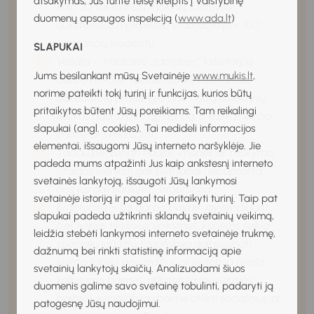
atsakymas, Jūs turite teisę kreiptis į Valstybinę
kaip 30 tūkstančių mokinių, Lietuvos
duomenų apsaugos inspekciją (
www.ada.lt
)
aukštosiose mokyklose studijuoja per 100
tūkstančių studentų.
SLAPUKAI
Vasara – tradicinis „ramybės“ laikotarpis
Jums besilankant mūsų Svetainėje
www.mukis.lt
,
darbo rinkoje. Tačiau rudenį tūkstančiai
norime pateikti tokį turinį ir funkcijas, kurios būtų
darbuotojų prisijungia prie naujų kolektyvų:
pritaikytos būtent Jūsų poreikiams. Tam reikalingi
kažkas gauna pirmąjį darbą, o kažkas keičia
slapukai (angl. cookies). Tai nedideli informacijos
įmonę ar veiklos sritį.
elementai, išsaugomi Jūsų interneto naršyklėje. Jie
Tačiau peržengti naujos įmonės ar mokymo
padeda mums atpažinti Jus kaip ankstesnį interneto
įstaigos slenkstį gali būti labai nepaprasta,
svetainės lankytoją, išsaugoti Jūsų lankymosi
nes jus gali kankinti... ergofobija!
svetainėje istoriją ir pagal tai pritaikyti turinį. Taip pat
Ergofobija – tai darbo baimė, įgyvendinant
slapukai padeda užtikrinti sklandų svetainių veikimą,
bet kokius tikslinius veiksmus, kuriems reikia
leidžia stebėti lankymosi interneto svetainėje trukmę,
specialių įgūdžių. Ergofobija gali sujungti
dažnumą bei rinkti statistinę informaciją apie
keletą fobijų, pavyzdžiui: glosofobija (viešo
svetainių lankytojų skaičių. Analizuodami šiuos
kalbėjimo baimė), atihifobija (nesėkmės
duomenis galime savo svetainę tobulinti, padaryti ją
baimė), sociofobija (baimė atlikti socialinius ar
patogesnę Jūsų naudojimui.