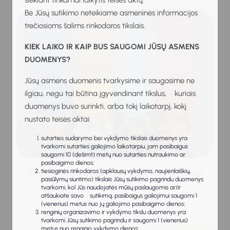
siekiant tinkamai laikytis teisės aktų.
Be Jūsų sutikimo neteikiame asmeninės informacijos
trečiosioms šalims rinkodaros tikslais.
KIEK LAIKO IR KAIP BUS SAUGOMI JŪSŲ ASMENS
DUOMENYS?
Jūsų asmens duomenis tvarkysime ir saugosime ne
ilgiau, negu tai būtina įgyvendinant tikslus, kuriais
duomenys buvo surinkti, arba tokį laikotarpį, kokį
nustato teisės aktai:
sutarties sudarymo bei vykdymo tikslais duomenys yra
tvarkomi sutarties galiojimo laikotarpiu, jam pasibaigus
saugomi 10 (dešimt) metų nuo sutarties nutraukimo ar
pasibaigimo dienos;
tiesioginės rinkodaros (apklausų vykdymo, naujienlaiškių,
3 pav. Konkurencingumą darbo rinkoje lemiantys
pasiūlymų siuntimo) tikslais Jūsų sutikimo pagrindu duomenys
veiksniai
tvarkomi, kol Jūs naudojatės mūsų paslaugomis ar/ir
atšaukiate savo sutikimą, pasibaigus galiojimui saugomi 1
(vienerius) metus nuo jų galiojimo pasibaigimo dienos;
renginių organizavimo ir vykdymo tikslu duomenys yra
tvarkomi Jūsų sutikimo pagrindu ir saugomi 1 (vienerius)
metus nuo renginio vykdymo dienos;