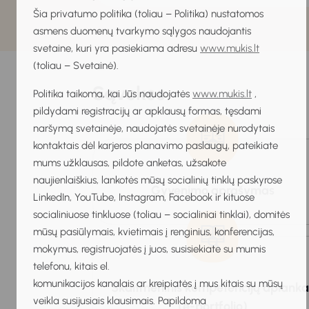
Šia privatumo politika (toliau – Politika) nustatomos
asmens duomenų tvarkymo sąlygos naudojantis
svetaine, kuri yra pasiekiama adresu
www.mukis.lt
(toliau – Svetainė).
Sąvokos
Politika taikoma, kai Jūs naudojatės
www.mukis.lt
,
pildydami registracijų ar apklausų formas, tęsdami
naršymą svetainėje, naudojatės svetainėje nurodytais
kontaktais dėl karjeros planavimo paslaugų, pateikiate
mums užklausas, pildote anketas, užsakote
naujienlaiškius, lankotės mūsų socialinių tinklų paskyrose
Gyvenimo aprašymas
LinkedIn, YouTube, Instagram, Facebook ir kituose
socialiniuose tinkluose (toliau – socialiniai tinklai), domitės
mūsų pasiūlymais, kvietimais į renginius, konferencijas,
mokymus, registruojatės į juos, susisiekiate su mumis
telefonu, kitais el.
komunikacijos kanalais ar kreipiatės į mus kitais su mūsų
Skaitmeninis kompetencijų aplanka
veikla susijusiais klausimais. Papildoma
(e-portfolio)