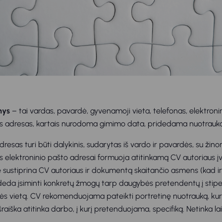
nys
– tai vardas, pavardė, gyvenamoji vieta, telefonas, elektroni
s adresas, kartais nurodoma gimimo data, pridedama nuotrauka
resas turi būti dalykinis, sudarytas iš vardo ir pavardės, su žinom
s elektroninio pašto adresai formuoja atitinkamą CV autoriaus įv
ustiprina CV autoriaus ir dokumentą skaitančio asmens (kad ir 
deda įsiminti konkretų žmogų tarp daugybės pretendentų į stipe
tės vietą. CV rekomenduojama pateikti portretinę nuotrauką, kur
raiška atitinka darbo, į kurį pretenduojama, specifiką. Netinka la