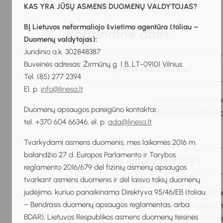
KAS YRA JŪSŲ ASMENS DUOMENŲ VALDYTOJAS?
BĮ Lietuvos neformaliojo švietimo agentūra (toliau –
Pagrindinė dalis
Duomenų valdytojas):
Juridinio a.k. 302848387
Buveinės adresas: Žirmūnų g. 1 B, LT-09101 Vilnius
Prisistatymas darbdaviui
Tel. (85) 277 2394
El. p.
info@linesa.lt
Pirmasis prisistaty
Duomenų apsaugos pareigūno kontaktai:
gyvenimo aprašymą, m
tel. +370 604 66346, el. p.
ada@linesa.lt
Tvarkydami asmens duomenis, mes laikomės 2016 m.
balandžio 27 d. Europos Parlamento ir Tarybos
Gyvenimo aprašymas (CV)
reglamento 2016/679 dėl fizinių asmenų apsaugos
tvarkant asmens duomenis ir dėl laisvo tokių duomenų
judėjimo, kuriuo panaikinama Direktyva 95/46/EB (toliau
Gyvenimo aprašymas 
– Bendrasis duomenų apsaugos reglamentas, arba
lakoniškai pateikiam
BDAR), Lietuvos Respublikos asmens duomenų teisinės
turimas kompetencija