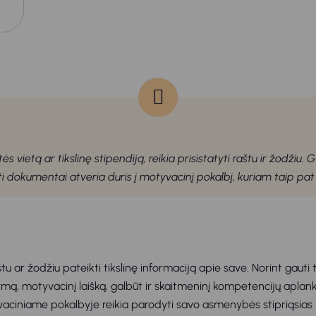
s vietą ar tikslinę stipendiją, reikia prisistatyti raštu ir žodži
ti dokumentai atveria duris į motyvacinį pokalbį, kuriam taip pat
tu ar žodžiu pateikti tikslinę informaciją apie save. Norint gauti t
mą, motyvacinį laišką, galbūt ir skaitmeninį kompetencijų aplank
aciniame pokalbyje reikia parodyti savo asmenybės stipriąsias