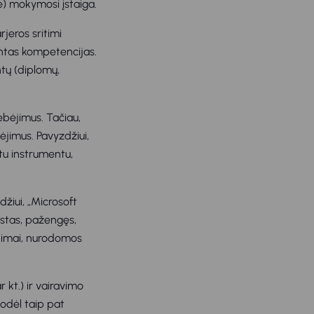
) mokymosi įstaiga.
rjeros sritimi
intas kompetencijas.
ntų (diplomų,
ebėjimus. Tačiau,
ėjimus. Pavyzdžiui,
tu instrumentu,
iui, „Microsoft
listas, pažengęs,
jimai, nurodomos
 kt.) ir vairavimo
odėl taip pat