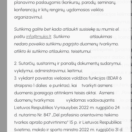
pirmiausia nurodom
planavimo paslaugomis (konkursų, parodų, seminarų,
konferencijų ir kitų renginių, ugdomosios veiklos
Kvalifikacijos kėlima
organizavimu).
susijusius mokymus, 
Paprastai kartu su C
Sutikimą galite bet kada atšaukti susisiekę su mumis el.
paštu
info@mukis.lt
. Sutikimo atšaukimas
pažymėjimų, licencij
nedaro poveikio sutikimu pagrįsto duomenų tvarkymo,
Gebėjimai.
Įprasta 
atlikto iki sutikimo atšaukimo, teisėtumui.
įvertinant darbo, į k
2. Sutarčių, susitarimų ir panašių dokumentų sudarymui,
pretenduojant į moki
vykdymui, administravimui, keitimui;
gaminti aitvarus ir p
3. vykdant pavestas viešosios valdžios funkcijas (BDAR 6
Darbo kompiuteriu g
straipsnio 1 dalies e punktas), kai tvarkyti asmens
Excel“, „Word“, „Powe
duomenis įpareigoja atitinkami teisės aktai. Asmens
progresyvus). Jei p
duomenų tvarkymas vykdomas vadovaujantis
programavimo kalbos
Lietuvos Respublikos Vyriausybės 2022 m. rugpjūčio 24
d. nutarimo Nr. 847 „Dėl profesinio orientavimo teikimo
Vairavimo įgūdžiai p
tvarkos aprašo patvirtinimo“ 15 p. ir Lietuvos Respublikos
stažą. Nuosavas aut
švietimo, mokslo ir sporto ministro 2022 m. rugpjūčio 31 d.