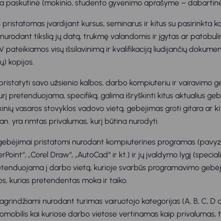
a paskutinė (mokinio, studento gyvenimo aprašyme – dabartinė
s pristatomas įvardijant kursus, seminarus ir kitus su pasirinkta ka
nurodant tikslią jų datą, trukmę valandomis ir įgytas ar patobul
V pateikiamos visų išsilavinimą ir kvalifikaciją liudijančių dokume
ų) kopijos.
pristatyti savo užsienio kalbos, darbo kompiuteriu ir vairavimo g
urį pretenduojama, specifiką, galima išryškinti kitus aktualius geb
nių vasaros stovyklos vadovo vietą, gebėjimas groti gitara ar ki
an. yra rimtas privalumas, kurį būtina nurodyti.
ebėjimai pristatomi nurodant kompiuterines programas (pavyzdž
rPoint“, „Corel Draw“, „AutoCad“ ir kt.) ir jų įvaldymo lygį (specia
retenduojama į darbo vietą, kurioje svarbūs programavimo gebė
, kurias pretendentas moka ir taiko.
agrindžiami nurodant turimas vairuotojo kategorijas (A, B, C, D ar
omobilis kai kuriose darbo vietose vertinamas kaip privalumas, t