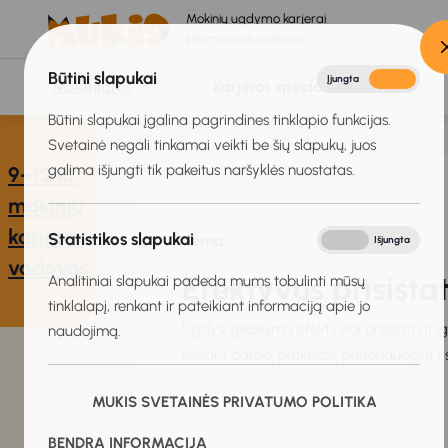
Mokinių ugdymo karjerai
informacinė sistema
Būtini slapukai
Įjungta
Išjungta
Mokiniams
Karjeros specialistams
Būtini slapukai įgalina pagrindines tinklapio funkcijas.
Svetainė negali tinkamai veikti be šių slapukų, juos
galima išjungti tik pakeitus naršyklės nuostatas.
9–12 kl.
mokinių
karjeros
Statistikos slapukai
Tema
Įjungta
Išjungta
vadovas
Efektyvus prisist
Analitiniai slapukai padeda mums tobulinti mūsų
tinklalapį, renkant ir pateikiant informaciją apie jo
Ugdysi gebėjimą efektyviai prisistatyti įg
naudojimą.
ieškant darbo, praktikos, pretenduojant į s
MUKIS SVETAINĖS PRIVATUMO POLITIKA
BENDRA INFORMACIJA