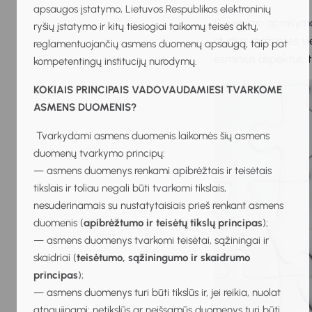
apsaugos įstatymo, Lietuvos Respublikos elektroninių
Gyvenimo aprašymas l
ryšių įstatymo ir kitų tiesiogiai taikomų teisės aktų,
studijų, stažuotės 
reglamentuojančių asmens duomenų apsaugą, taip pat
esminius aspektus: ti
kompetentingų institucijų nurodymų.
KOKIAIS PRINCIPAIS VADOVAUDAMIESI TVARKOME
ASMENS DUOMENIS?
Tvarkydami asmens duomenis laikomės šių asmens
duomenų tvarkymo principų:
— asmens duomenys renkami apibrėžtais ir teisėtais
tikslais ir toliau negali būti tvarkomi tikslais,
nesuderinamais su nustatytaisiais prieš renkant asmens
duomenis (
apibrėžtumo ir teisėtų tikslų principas
);
— asmens duomenys tvarkomi teisėtai, sąžiningai ir
skaidriai (
teisėtumo, sąžiningumo ir skaidrumo
principas
);
— asmens duomenys turi būti tikslūs ir, jei reikia, nuolat
atnaujinami; netikslūs ar neišsamūs duomenys turi būti