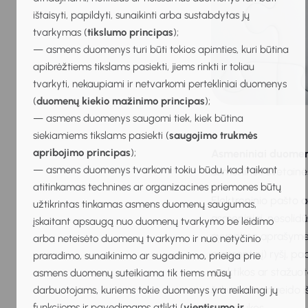
ištaisyti, papildyti, sunaikinti arba sustabdytas jų
tvarkymas (
tikslumo principas
);
— asmens duomenys turi būti tokios apimties, kuri būtina
apibrėžtiems tikslams pasiekti, jiems rinkti ir toliau
tvarkyti, nekaupiami ir netvarkomi pertekliniai duomenys
(
duomenų kiekio mažinimo principas
);
— asmens duomenys saugomi tiek, kiek būtina
siekiamiems tikslams pasiekti (
saugojimo trukmės
apribojimo principas
);
Asmeniniai duome
— asmens duomenys tvarkomi tokiu būdu, kad taikant
asmeninės svetainė
atitinkamas technines ar organizacines priemones būtų
Elektroninio pašto ad
užtikrintas tinkamas asmens duomenų saugumas,
asmeniniai, nesolidū
įskaitant apsaugą nuo duomenų tvarkymo be leidimo
gyvenimo aprašyme s
arba neteisėto duomenų tvarkymo ir nuo netyčinio
momentinį) ryšį, pa
praradimo, sunaikinimo ar sugadinimo, prieiga prie
praktikos ar stažuo
asmens duomenų suteikiama tik tiems mūsų
šukuosena ir veido iš
darbuotojams, kuriems tokie duomenys yra reikalingi jų
nuotraukos.
funkcijoms ir pavedimams atlikti (
vientisumo ir