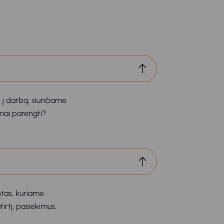
 į darbą, siunčiame
amai parengti?
ntas, kuriame
irtį, pasiekimus,