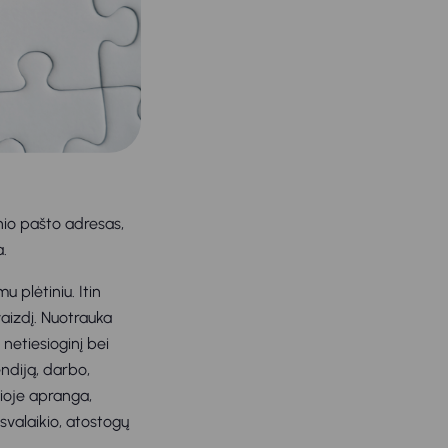
nio pašto adresas,
.
u plėtiniu. Itin
aizdį. Nuotrauka
netiesioginį bei
ndiją, darbo,
ioje apranga,
isvalaikio, atostogų