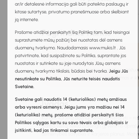
ar/ir detalesnė informacija gali būti pateikta paslaugų ir
kitose sutartyse, privatumo pranešimuose arba skelbiant
ją internete.
Pagrindinė mintis
Prašome atidžiai perskaityti šią Politiką tam, kad teisingai
suprastumėte mūsų požiūrį bei nuostatas dėl asmens
duomenų tvarkymo. Naudodamasis www.mukis.lt . Jūs
patvirtinate, kad susipažinote su Politika, suprantate jos
nuostatas ir sutinkate su joje nurodytais Jūsų asmens
Pretenduojant į darbo, praktikos, stažuotė
duomenų tvarkymo tikslais, būdais bei tvarka.
Jeigu Jūs
vaizdo prisistatymas ir ki
nesutinkate su Politika, Jūs neturite teisės naudotis
Svetaine.
Svetaine gali naudotis 14 (keturiolikos) metų amžiaus
Įvadas
arba vyresni asmenys. Jeigu jums yra mažiau nei 14
(keturiolika) metų, prašome atidžiai perskaityti šias
Kuriant karjerą dažnai tenka prisistatyti – raš
Politikos sąlygas kartu su savo tėvais arba globėjais ir
darbo vietą, reikia parengti gyvenimo aprašy
įsitikinti, kad jas tinkamai suprantate.
asmenybės savybes ir karjeros planus. Motyv