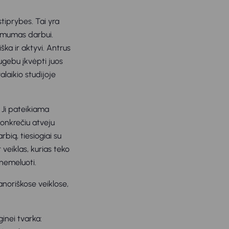
stiprybes. Tai yra
kamumas darbui.
iška ir aktyvi. Antrus
ugebu įkvėpti juos
valaikio studijoje
 Ji pateikiama
konkrečiu atveju
rbią, tiesiogiai su
r veiklas, kurias teko
 nemeluoti.
anoriškose veiklose,
inei tvarka: