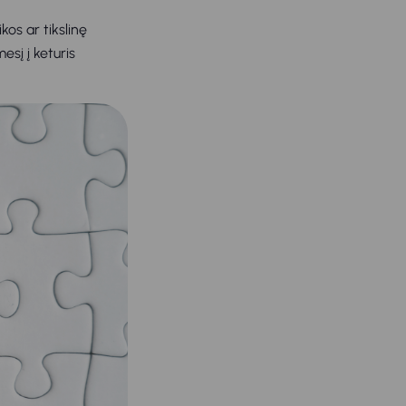
os ar tikslinę
sį į keturis