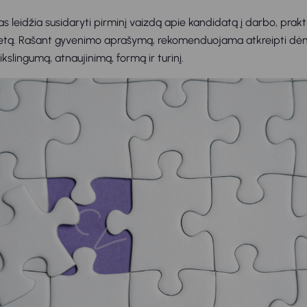
eidžia susidaryti pirminį vaizdą apie kandidatą į darbo, praktik
vietą. Rašant gyvenimo aprašymą, rekomenduojama atkreipti dėme
kslingumą, atnaujinimą, formą ir turinį.