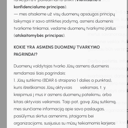
konfidencialumo principas
).
Santrauka
– 3–5 sak
— mes atsakome už visų duomenų apsaugos principų
trumpas įvadas, kur
laikymąsi ir savo atitikties įrodymą, asmens duomenis
Būkite drąsūs, pasiti
tvarkome tinkamai, vedame duomenų tvarkymo įrašus
metus savanoriauju v
(
atskaitomybės principas
).
kūrybinei veiklai. Pui
KOKIE YRA ASMENS DUOMENŲ TVARKYMO
galėčiau būti vertin
PAGRINDAI?
Darbo patirtis.
Info
Duomenų valdytojas tvarko Jūsų asmens duomenis
atvirkščia chronolo
remdamasi šiais pagrindais:
svarbiausios, darbdav
1. Jūsų sutikimo (BDAR 6 straipsnio 1 dalies a punktas),
būsima karjera nesusij
kuris išreiškiamas Jūsų aktyviais veiksmais, t. y.
atlikti, aprašyti at
kreipimusi į mus ir asmens duomenų pateikimu, arba
kitais aktyviais veiksmais. Taip pat, gavę Jūsų sutikimą,
Patirties įgyjame ne
mes siunčiame informaciją apie savo paslaugas,
mokinių organizacijos
pasiūlymus skirtus asmenims, įstaigoms bei
Išsilavinimas ir kva
organizacijoms, susijusius su mūsų teikiamomis karjeros