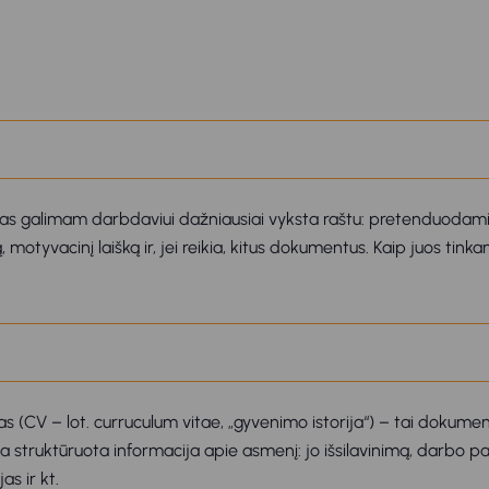
mas galimam darbdaviui dažniausiai vyksta raštu: pretenduodami
otyvacinį laišką ir, jei reikia, kitus dokumentus. Kaip juos tink
(CV – lot. curruculum vitae, „gyvenimo istorija“) – tai dokume
a struktūruota informacija apie asmenį: jo išsilavinimą, darbo pat
s ir kt.