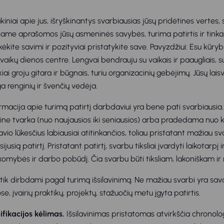
iniai apie jus, išryškinantys svarbiausias jūsų pridėtines vertes, 
iame aprašomos jūsų asmeninės savybės, turima patirtis ir tin
kėkite savimi ir pozityviai pristatykite save. Pavyzdžiui: Esu kūryb
aikų dienos centre. Lengvai bendrauju su vaikais ir paaugliais, s
kiai groju gitara ir būgnais, turiu organizacinių gebėjimų. Jūsų lais
ga renginių ir švenčių vedėja.
rmacija apie turimą patirtį darbdaviui yra bene pati svarbiausia.
gine tvarka (nuo naujausios iki seniausios) arba pradedama nuo 
io lūkesčius labiausiai atitinkančios, toliau pristatant mažiau sva
usią patirtį. Pristatant patirtį, svarbu tiksliai įvardyti laikotarpį i
sakomybės ir darbo pobūdį. Čia svarbu būti tiksliam, lakoniškam ir
 tik dirbdami pagal turimą išsilavinimą. Ne mažiau svarbi yra sav
e, įvairių praktikų, projektų, stažuočių metu įgyta patirtis.
lifikacijos kėlimas.
Išsilavinimas pristatomas atvirkščia chronolog