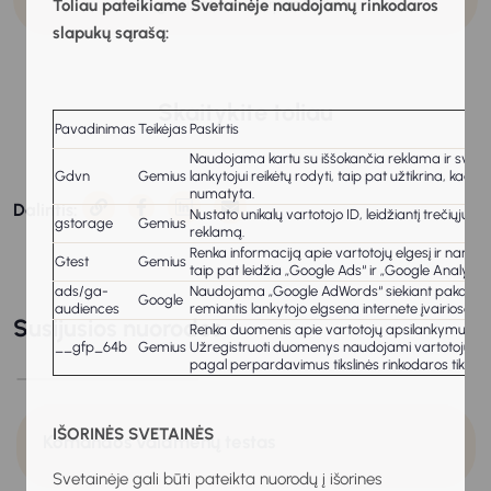
Organizations. Harper Collins.
Toliau pateikiame Svetainėje naudojamų rinkodaros
slapukų sąrašą:
Skaitykite toliau
Pavadinimas
Teikėjas
Paskirtis
Naudojama kartu su iššokančia reklama ir svetainė
Gdvn
Gemius
lankytojui reikėtų rodyti, taip pat užtikrina, kad
numatyta.
Dalintis:
Nustato unikalų vartotojo ID, leidžiantį trečiųjų š
gstorage
Gemius
reklamą.
Renka informaciją apie vartotojų elgesį ir naršy
Gtest
Gemius
taip pat leidžia „Google Ads“ ir „Google Analytics“
ads/ga-
Naudojama „Google AdWords“ siekiant pakartotinai p
Google
audiences
remiantis lankytojo elgsena internete įvairiose sv
Susijusios nuorodos
Renka duomenis apie vartotojų apsilankymus svet
__gfp_64b
Gemius
Užregistruoti duomenys naudojami vartotojų inte
pagal perpardavimus tikslinės rinkodaros tikslais
IŠORINĖS SVETAINĖS
Komandos vaidmenų testas
Svetainėje gali būti pateikta nuorodų į išorines