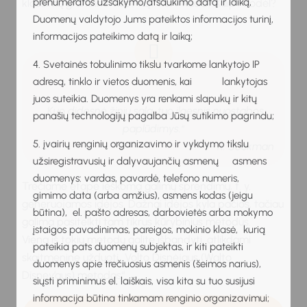
prenumeratos užsakymo/atšaukimo datą ir laiką,
klausimų grandinė: Kas? Ką? Kur? Kada? Kaip? Kodėl?
Duomenų valdytojo Jums pateiktos informacijos turinį,
informacijos pateikimo datą ir laiką;
4. Svetainės tobulinimo tikslu tvarkome lankytojo IP
adresą, tinklo ir vietos duomenis, kai lankytojas
juos suteikia. Duomenys yra renkami slapukų ir kitų
Kuo didesnė žinių sala, tuo ilgesnis nuostabos
„
panašių technologijų pagalba Jūsų sutikimo pagrindu;
paplūdimys.
“
5. įvairių renginių organizavimo ir vykdymo tikslu
– R. Sockman
užsiregistravusių ir dalyvaujančių asmenų asmens
duomenys: vardas, pavardė, telefono numeris,
Trečiame etape ieškoma galimų sprendimų, t. y.
gimimo data (arba amžius), asmens kodas (jeigu
generuojamos idėjos. Dažnai idėjos kyla pačios, tačiau
būtina), el. pašto adresas, darbovietės arba mokymo
galima pasitelkti tam tikrus kūrybinius metodus.
įstaigos pavadinimas, pareigos, mokinio klasė, kurią
Vieną iš tokių metodų galite išbandyti, atlikdami
pateikia pats duomenų subjektas, ir kiti pateikti
skaitmeninę užduotį „Volto Disnėjaus (Walto
duomenys apie trečiuosius asmenis (šeimos narius),
Disney’aus) metodas“.
siųsti priminimus el. laiškais, visa kita su tuo susijusi
informacija būtina tinkamam renginio organizavimui;