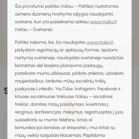
karjeros sėkmei
Šia privatumo politika (toliau – Politika) nustatomos
Argumentuosi bendrųjų kompetencijų svarbą
asmens duomenų tvarkymo sąlygos naudojantis
karjeros sėkmei, plėtosi problemų sprendimo
svetaine, kuri yra pasiekiama adresu
www.mukis.lt
ir komandinio darbo kompetencijas.
(toliau – Svetainė).
Politika taikoma, kai Jūs naudojatės
www.mukis.lt
,
pildydami registracijų ar apklausų formas, tęsdami
naršymą svetainėje, naudojatės svetainėje nurodytais
kontaktais dėl karjeros planavimo paslaugų,
pateikiate mums užklausas, pildote anketas, užsakote
naujienlaiškius, lankotės mūsų socialinių tinklų
Sąvokos
paskyrose LinkedIn, YouTube, Instagram, Facebook ir
kituose socialiniuose tinkluose (toliau – socialiniai
tinklai), domitės mūsų pasiūlymais, kvietimais į
renginius, konferencijas, mokymus, registruojatės į juos,
susisiekiate su mumis telefonu, kitais el.
komunikacijos kanalais ar kreipiatės į mus kitais su
Bendrosios kompetencijos
mūsų veikla susijusiais klausimais. Papildoma