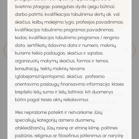
Užduotis: Kūrybiškas
darbalapį
švietimo įstaigoje; pareigybės dydis (jeigu būtina),
problemos sprendimas
(6.7 MB
darbo patirtis; kvalifikacijos tobulinimui skirtų ak. val.
)
skaičius, kalbų mokėjimo lygis, profesijos pavadinimas;
kvalifikacijos tobulinimo programos pavadinimas,
kodas; kvalifikacijos tobulinimo programos / renginio
data, sertifikatų išdavimo data ir numeris, mokinių,
Komandinis darbas
kuriems teikia paslaugas, skaičius ir sąrašas,
organizuotų mokymų skaičius, formos ir temos,
konsultacijų, teiktų mokinių tėvams
Daugelis karjeros sričių itin vertina komandinio darbo
(globėjams/rūpintojams), skaičius; profesinio
kompetenciją. Komanda telkiama bendram darbui
orientavimo paslaugų finansavimo informacija: klasės
tada, kai vienas žmogus neturi reikiamos žinių,
krepšelio lėšų suma ir lėšų šaltiniai; kiti duomenys
patirties ir galimybių kombinacijos rezultatui pasiekti.
būtini pagal teisės aktų reikalavimus.
Komandinis darbas būdingas toms veiklos rūšims,
kuriose darbuotojai turi dirbti kartu ir yra labai
Mes neprašome pateikti ir netvarkome Jūsų
priklausomi darbo procese.
specialiųjų kategorijų asmens duomenų,
atskleidžiančių Jūsų rasinę ar etninę kilmę, politines
pažiūras, religinius ar filosofinius įsitikinimus ar narystę