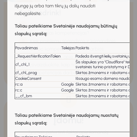
išjungę jų arba tam tikrų jų dalių naudoti
Apibendrink!
nebegalėsite.
Kaip planuojate tobulinti savo
Toliau pateikiame Svetainėje naudojamų būtinųjų
bendrąsias kompetencijas?
slapukų sąrašą:
Kiek problemų sprendimo ir komandinio
Pavadinimas
Teikėjas
Paskirtis
darbo kompetencijos yra svarbios
karjeros srityje, apie kurią svajojate?
_RequestVerificationToken
Padeda išvengti kelių svetainių užkl
Šis slapukas yra "Cloudflare" teiki
Įsivaizduokite, kaip taikote šias
cf_chl_1
svetainės turinio pristatymą ir DNS
kompetencijas darbo vietoje.
cf_chl_prog
Skirtas žmonėms ir robotams atskirt
CookieConsent
Išsaugo esamo domeno naudotojo s
rc::a
Google
Skirtas žmonėms ir robotams atskirt
rc::c
Google
Skirtas žmonėms ir robotams atskirt
__cf_bm
Skirtas žmonėms ir robotams atskirt
Toliau pateikiame Svetainėje naudojamų nuostatų
Įdomu!
slapukų sąrašą:
Tyrimais patvirtinti faktai apie komandą: