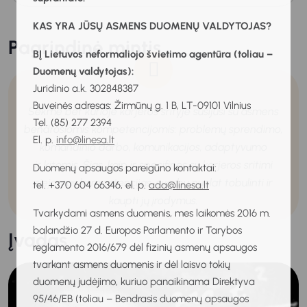
KAS YRA JŪSŲ ASMENS DUOMENŲ VALDYTOJAS?
Pagrindinė mintis
BĮ Lietuvos neformaliojo švietimo agentūra (toliau –
Duomenų valdytojas):
Juridinio a.k. 302848387
Buveinės adresas: Žirmūnų g. 1 B, LT-09101 Vilnius
Sėkmė bet kurioje karjeros srityje susijusi su asmens
Tel. (85) 277 2394
bendrosiomis kompetencijomis: problemų sprendimo,
El. p.
info@linesa.lt
komandinio darbo, komunikacijos, adaptyvumo
ir kitomis. Šias, kaip ir specifines su karjeros sritimi
Duomenų apsaugos pareigūno kontaktai:
siejamas kompetencijas, svarbu nuolat tobulinti ir
tel. +370 604 66346, el. p.
ada@linesa.lt
kaupti jų įrodymus.
Tvarkydami asmens duomenis, mes laikomės 2016 m.
balandžio 27 d. Europos Parlamento ir Tarybos
Įvadas
reglamento 2016/679 dėl fizinių asmenų apsaugos
tvarkant asmens duomenis ir dėl laisvo tokių
duomenų judėjimo, kuriuo panaikinama Direktyva
95/46/EB (toliau – Bendrasis duomenų apsaugos