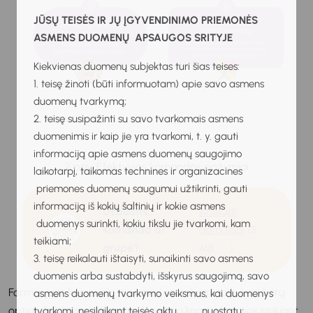
JŪSŲ TEISĖS IR JŲ ĮGYVENDINIMO PRIEMONĖS
ASMENS DUOMENŲ APSAUGOS SRITYJE
Kiekvienas duomenų subjektas turi šias teises:
1. teisę žinoti (būti informuotam) apie savo asmens
duomenų tvarkymą;
2. teisę susipažinti su savo tvarkomais asmens
duomenimis ir kaip jie yra tvarkomi, t. y. gauti
informaciją apie asmens duomenų saugojimo
2 pav. Efektyvios komandos požymiai
laikotarpį, taikomas technines ir organizacines
priemones duomenų saugumui užtikrinti, gauti
informaciją iš kokių šaltinių ir kokie asmens
Užduotis:
Atsisiųsti
duomenys surinkti, kokiu tikslu jie tvarkomi, kam
Komanda ar
darbalapį
(3
teikiami;
grupė?
MB
)
3. teisę reikalauti ištaisyti, sunaikinti savo asmens
duomenis arba sustabdyti, išskyrus saugojimą, savo
Formuojant komandą jos nariai atrenkami taip, kad būtų
asmens duomenų tvarkymo veiksmus, kai duomenys
optimaliai panaudojamos visų narių kompetencijos siekiant
tvarkomi, nesilaikant teisės aktų nuostatų;