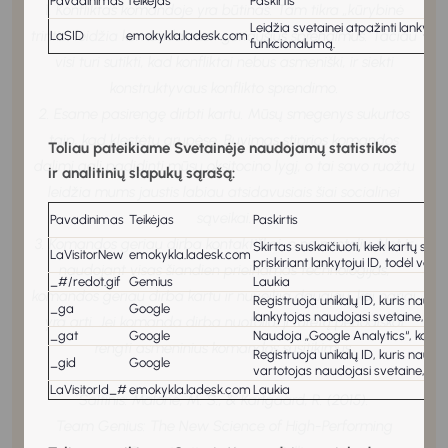
Pavadinimas
Teikėjas
Paskirtis
1. Konfliktas komandoje yra būtinas. Tam tikra „kūrybinė
Leidžia svetainei atpažinti lankytoj
trintis“ leidžia komandai rasti geriausius sprendimus. Tačiau
LaSID
emokykla.ladesk.com
funkcionalumą.
visi turi sutikti, kad konfliktai nebus asmeniški, ir siekti
konstruktyvaus konflikto sprendimo.
2. Esame pasirengę dirbti kartu. Mūsų smegenys sukurtos
taip, kad klestėtų grupėse. Buvimas stiprios komandos
Toliau pateikiame Svetainėje naudojamų statistikos
dalimi gali padidinti mūsų oksitocino lygį, o tai savo ruožtu
ir analitinių slapukų sąrašą:
leidžia mums jaustis labiau atsidavusiais šiai socialinei
sąveikai.
Pavadinimas
Teikėjas
Paskirtis
3. Komandos geriau dirba kontaktiškai, o ne nuotoliu. Net ir
Skirtas suskaičiuoti, kiek kartų sve
LaVisitorNew
emokykla.ladesk.com
priskiriant lankytojui ID, todėl var
naudojant visas šiandien prieinamas technologijas,
_#/redot.gif
Gemius
Laukia
komandos geriau dirba kartu ir nuveikia daugiau, kai nariai
Registruoja unikalų ID, kuris naud
_ga
Google
lankytojas naudojasi svetaine, gen
yra arti. Jei komanda dirba nuotoliu, ji turėtų periodiškai
_gat
Google
Naudoja „Google Analytics“, kad 
rengti asmeninius komandos susitikimus.
Registruoja unikalų ID, kuris naud
_gid
Google
vartotojas naudojasi svetaine, gen
LaVisitorId_#
emokykla.ladesk.com
Laukia
Šaltinis: Malone, M. S., & Karlgaard, R. (2015).
Team Genius: The New Science of High-Performing