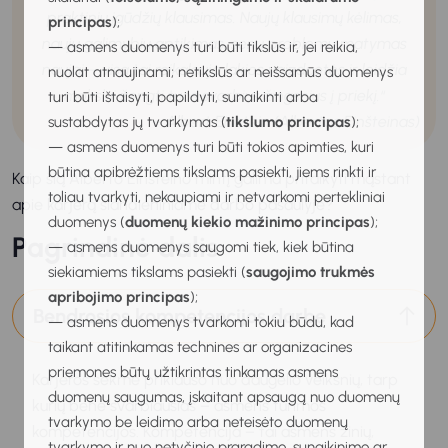
praktinių įgūdžių klausimas. Naujų klausimų kėlimas,
principas
);
naujų galimybių aptikimas, senų problemų matymas
— asmens duomenys turi būti tikslūs ir, jei reikia,
naujai – visa tai reikalauja lakios vaizduotės ir leidžia
nuolat atnaujinami; netikslūs ar neišsamūs duomenys
mokslui žengti tuos svarbius žingsnius į priekį.
“
turi būti ištaisyti, papildyti, sunaikinti arba
– Albert Einstein (Albertas Einšteinas)
sustabdytas jų tvarkymas (
tikslumo principas
);
— asmens duomenys turi būti tokios apimties, kuri
būtina apibrėžtiems tikslams pasiekti, jiems rinkti ir
Kaip šią Alberto Einsteino mintį galima pritaikyti mąstant
toliau tvarkyti, nekaupiami ir netvarkomi pertekliniai
apie karjerą šiandieniniame darbo pasaulyje?
duomenys (
duomenų kiekio mažinimo principas
);
Pagrindinė dalis
— asmens duomenys saugomi tiek, kiek būtina
siekiamiems tikslams pasiekti (
saugojimo trukmės
apribojimo principas
);
Bendrosios kompetencijos darbe
— asmens duomenys tvarkomi tokiu būdu, kad
taikant atitinkamas technines ar organizacines
priemones būtų užtikrintas tinkamas asmens
Karjeros sėkmė priklauso nuo daugelio veiksnių, tarp
duomenų saugumas, įskaitant apsaugą nuo duomenų
kurių bene svarbiausias – asmens turimos
tvarkymo be leidimo arba neteisėto duomenų
kompetencijos. Kompetencija – tai asmens žinių,
tvarkymo ir nuo netyčinio praradimo, sunaikinimo ar