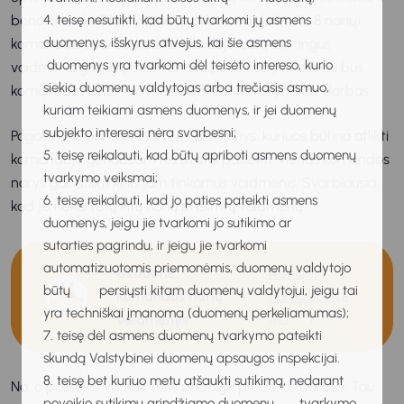
bendro tikslo. Efektyviausiai dirba nedidelės (3–8 narių)
4. teisę nesutikti, kad būtų tvarkomi jų asmens
duomenys, išskyrus atvejus, kai šie asmens
komandos. Svarbu, kad komandoje būtų skirtingus
duomenys yra tvarkomi dėl teisėto intereso, kurio
vaidmenis galinčių atlikti žmonių, nes kuo panašesni bus
siekia duomenų valdytojas arba trečiasis asmuo,
komandos nariai, tuo mažiau tikėtinas kūrybiškas darbas.
kuriam teikiami asmens duomenys, ir jei duomenų
subjekto interesai nėra svarbesni;
Pagal M. Belbin , išskiriami 8 vaidmenys, kuriuos būtina atlikti
5. teisę reikalauti, kad būtų apriboti asmens duomenų
komandoje geriausiam rezultatui pasiekti. Vienas komandos
tvarkymo veiksmai;
narys gali atlikti kelis jam tinkamus vaidmenis. Svarbiausia,
6. teisę reikalauti, kad jo paties pateikti asmens
kad jis nekartotų kitų narių prisiimtų vaidmenų.
duomenys, jeigu jie tvarkomi jo sutikimo ar
sutarties pagrindu, ir jeigu jie tvarkomi
automatizuotomis priemonėmis, duomenų valdytojo
Užduotis:
Atsisiųsti
būtų persiųsti kitam duomenų valdytojui, jeigu tai
Komandos narių
darbalapį
(1.8
yra techniškai įmanoma (duomenų perkeliamumas);
vaidmenys
MB
)
7. teisę dėl asmens duomenų tvarkymo pateikti
skundą Valstybinei duomenų apsaugos inspekcijai.
8. teisę bet kuriuo metu atšaukti sutikimą, nedarant
Na, o pailsėjus vis tiek teks pabaigti pradėtus darbus. Tau
poveikio sutikimu grindžiamo duomenų tvarkymo