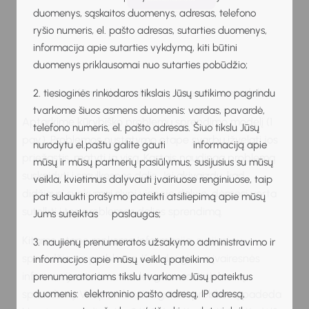
duomenys, sąskaitos duomenys, adresas, telefono
ryšio numeris, el. pašto adresas, sutarties duomenys,
informacija apie sutarties vykdymą, kiti būtini
duomenys priklausomai nuo sutarties pobūdžio;
1 pav. Kūrybiško problemų sprendimo modelis
2. tiesioginės rinkodaros tikslais Jūsų sutikimo pagrindu
tvarkome šiuos asmens duomenis: vardas, pavardė,
Aptarkime kūrybiško problemų sprendimo modelį (1
telefono numeris, el. pašto adresas. Šiuo tikslu Jūsų
pav.). Problemos nustatymo etape svarbu įžvelgti jos
nurodytu el.paštu galite gauti informaciją apie
priežastis, matyti ją visą. Kartais naudinga problemą
mūsų ir mūsų partnerių pasiūlymus, susijusius su mūsų
suskaidyti į smulkesnes dalis. Jei akivaizdu, kad
veikla, kvietimus dalyvauti įvairiuose renginiuose, taip
didžiausi sunkumai slypi vienoje dalyje, dėmesį verta
pat sulaukti prašymo pateikti atsiliepimą apie mūsų
sutelkti į tos problemos dalies sprendimą.
Jums suteiktas paslaugas;
Kitame etape renkama informacija, susijusi su
3. naujienų prenumeratos užsakymo administravimo ir
sprendžiama problema. Kuo daugiau ir įvairesnės
informacijos apie mūsų veiklą pateikimo
informacijos turima, tuo lengviau rasti tinkamą
prenumeratoriams tikslu tvarkome Jūsų pateiktus
sprendimą. Visapusiškai išnagrinėti problemą padeda
duomenis: elektroninio pašto adresą, IP adresą,