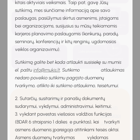
kitais aktyviais veiksmais. Taip pat, gavę Jūsų
sutikimą, mes siunčiame informaciją apie savo
paslaugas, pasiūlymus skirtus asmenims, įstaigoms
bei organizacijoms, susijusius su mūsų teikiamomis
karjeros planavimo paslaugomis (konkursų, parodų,
seminarų, konferencijų ir kitų renginių, ugdomosios
veiklos organizavimu).
Sutikimą galite bet kada atšaukti susisiekę su mumis
el. paštu
info@mukis.lt
. Sutikimo atšaukimas
nedaro poveikio sutikimu pagrįsto duomenų
tvarkymo, atlikto iki sutikimo atšaukimo, teisėtumui.
2. Sutarčių, susitarimų ir panašių dokumentų
Užduotis: Mano
sudarymui, vykdymui, administravimui, keitimui;
bendrosios kompetencijos
Atsisiųsti
3. vykdant pavestas viešosios valdžios funkcijas
Įsivertinkite savo
darbalapį
(BDAR 6 straipsnio 1 dalies e punktas), kai tvarkyti
bendrąsias kompetencijas,
(1.4 MB
asmens duomenis įpareigoja atitinkami teisės aktai.
atlikdami Skaitmeninę
)
Asmens duomenų tvarkymas vykdomas
užduotį.