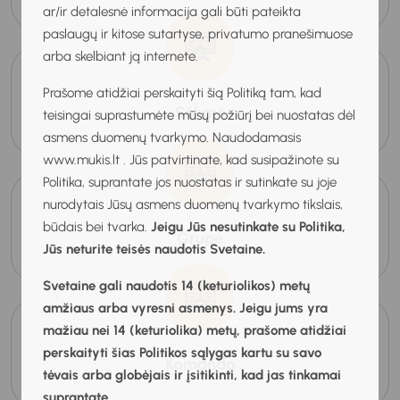
ar/ir detalesnė informacija gali būti pateikta
paslaugų ir kitose sutartyse, privatumo pranešimuose
arba skelbiant ją internete.
Prašome atidžiai perskaityti šią Politiką tam, kad
Sėkmė
teisingai suprastumėte mūsų požiūrį bei nuostatas dėl
asmens duomenų tvarkymo. Naudodamasis
www.mukis.lt . Jūs patvirtinate, kad susipažinote su
Politika, suprantate jos nuostatas ir sutinkate su joje
nurodytais Jūsų asmens duomenų tvarkymo tikslais,
būdais bei tvarka.
Jeigu Jūs nesutinkate su Politika,
Grupė
Jūs neturite teisės naudotis Svetaine.
Svetaine gali naudotis 14 (keturiolikos) metų
amžiaus arba vyresni asmenys. Jeigu jums yra
mažiau nei 14 (keturiolika) metų, prašome atidžiai
perskaityti šias Politikos sąlygas kartu su savo
Komanda
tėvais arba globėjais ir įsitikinti, kad jas tinkamai
suprantate.