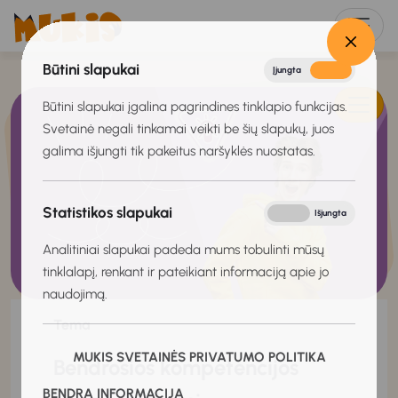
Būtini slapukai
Įjungta
Išjungta
Būtini slapukai įgalina pagrindines tinklapio funkcijas.
Svetainė negali tinkamai veikti be šių slapukų, juos
galima išjungti tik pakeitus naršyklės nuostatas.
Statistikos slapukai
Įjungta
Išjungta
Analitiniai slapukai padeda mums tobulinti mūsų
tinklalapį, renkant ir pateikiant informaciją apie jo
naudojimą.
Tema
MUKIS SVETAINĖS PRIVATUMO POLITIKA
Bendrosios kompetencijos
BENDRA INFORMACIJA