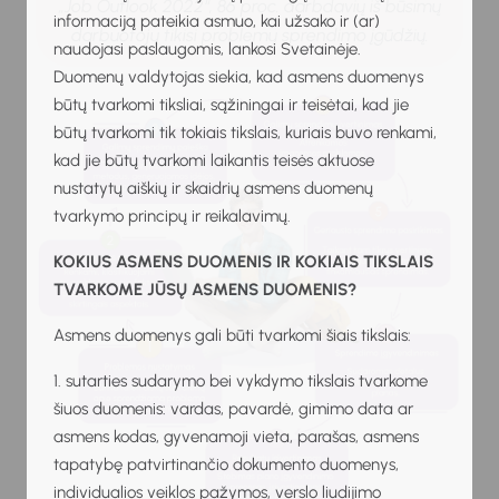
„Job Outlook 2022“, 86 proc. darbdavių iš būsimų
informaciją pateikia asmuo, kai užsako ir (ar)
darbuotojų tikisi problemų sprendimo įgūdžių.
naudojasi paslaugomis, lankosi Svetainėje.
Duomenų valdytojas siekia, kad asmens duomenys
būtų tvarkomi tiksliai, sąžiningai ir teisėtai, kad jie
būtų tvarkomi tik tokiais tikslais, kuriais buvo renkami,
kad jie būtų tvarkomi laikantis teisės aktuose
nustatytų aiškių ir skaidrių asmens duomenų
tvarkymo principų ir reikalavimų.
KOKIUS ASMENS DUOMENIS IR KOKIAIS TIKSLAIS
TVARKOME JŪSŲ ASMENS DUOMENIS?
Asmens duomenys gali būti tvarkomi šiais tikslais:
1. sutarties sudarymo bei vykdymo tikslais tvarkome
šiuos duomenis: vardas, pavardė, gimimo data ar
asmens kodas, gyvenamoji vieta, parašas, asmens
tapatybę patvirtinančio dokumento duomenys,
individualios veiklos pažymos, verslo liudijimo