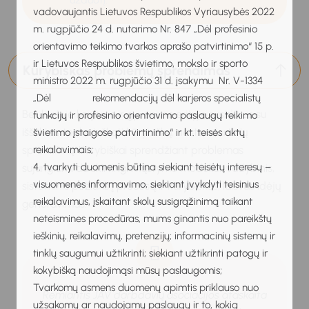
vadovaujantis Lietuvos Respublikos Vyriausybės 2022
m. rugpjūčio 24 d. nutarimo Nr. 847 „Dėl profesinio
orientavimo teikimo tvarkos aprašo patvirtinimo“ 15 p.
ir Lietuvos Respublikos švietimo, mokslo ir sporto
Kūrybiškas problemų sprendimas
ministro 2022 m. rugpjūčio 31 d. įsakymu Nr. V-1334
„Dėl rekomendacijų dėl karjeros specialistų
Bet kurioje karjeros ir gyvenimo srityje susidūrus su
funkcijų ir profesinio orientavimo paslaugų teikimo
iššūkiais tenka ieškoti kūrybiškų, nestandartinių
švietimo įstaigose patvirtinimo“ ir kt. teisės aktų
reikalavimais;
sprendimų. Kūrybiškai sprendžiant problemas
4. tvarkyti duomenis būtina siekiant teisėtų interesų –
sujungiami du skirtingi mąstymo modeliai: vadybinis,
visuomenės informavimo, siekiant įvykdyti teisinius
sisteminis požiūris į procesą ir kūrybiškas, laisvas idėjų
reikalavimus, įskaitant skolų susigrąžinimą taikant
generavimas.
neteismines procedūras, mums ginantis nuo pareikštų
ieškinių, reikalavimų, pretenzijų; informacinių sistemų ir
tinklų saugumui užtikrinti; siekiant užtikrinti patogų ir
kokybišką naudojimąsi mūsų paslaugomis;
Tvarkomų asmens duomenų apimtis priklauso nuo
Remiantis JAV darbdavių asociacijos ataskaita
užsakomų ar naudojamų paslaugų ir to, kokią