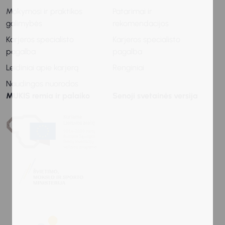
Mokymosi ir praktikos
Patarimai ir
galimybės
rekomendacijos
Karjeros specialisto
Karjeros specialisto
pagalba
pagalba
Leidiniai apie karjerą
Renginiai
Naudingos nuorodos
MUKIS remia ir palaiko
Senoji svetainės versija