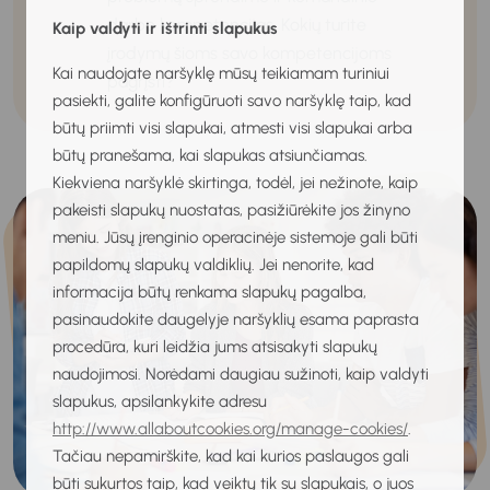
darbo kompetencijas. Kokių turite
Kaip valdyti ir ištrinti slapukus
įrodymų šioms savo kompetencijoms
Kai naudojate naršyklę mūsų teikiamam turiniui
pagrįsti?
pasiekti, galite konfigūruoti savo naršyklę taip, kad
būtų priimti visi slapukai, atmesti visi slapukai arba
būtų pranešama, kai slapukas atsiunčiamas.
Kiekviena naršyklė skirtinga, todėl, jei nežinote, kaip
pakeisti slapukų nuostatas, pasižiūrėkite jos žinyno
meniu. Jūsų įrenginio operacinėje sistemoje gali būti
papildomų slapukų valdiklių. Jei nenorite, kad
informacija būtų renkama slapukų pagalba,
pasinaudokite daugelyje naršyklių esama paprasta
procedūra, kuri leidžia jums atsisakyti slapukų
naudojimosi. Norėdami daugiau sužinoti, kaip valdyti
slapukus, apsilankykite adresu
http://www.allaboutcookies.org/manage-cookies/
.
Tačiau nepamirškite, kad kai kurios paslaugos gali
būti sukurtos taip, kad veiktų tik su slapukais, o juos