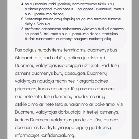
mūsų socialinių tinklų paskyrų administravimo tikslu Jūsų
Efektyvios komandos požymiai pristatomi 2 pav.
sutikimo pagrindu tvarkome ir saugome 1 (vienerius) metus
nuo jų pateikimo dienos;
Svetainėje naudojamų slapukų saugojimo terminai nurodyti
skiltyje Slapukai.
profesinio orientavimo stebėsenos vykdymo tikslu duomenys
saugomi 3 (tris) metus nuo jų pateikimo dienos, statistikos
tikslais nuasmeninti duomenys saugomi neribotą laiką.
Pasibaigus nurodytiems terminams, duomenys bus
ištrinami taip, kad nebūtų galima jų atstatyti.
Duomenų valdytojas įsipareigoja užtikrinti, kad Jūsų
asmens duomenys būtų apsaugoti. Duomenų
valdytojas naudoja technines ir organizacines
priemones, kurios apsaugo Jūsų asmens duomenis
nuo neteisėto Jūsų duomenų naudojimo ar jų
atskleidimo ar neteisėto sunaikinimo ar pakeitimo. Visi
Duomenų valdytojas darbuotojai ir tretieji asmenys,
kuriuos Duomenų valdytojas pasitelkia Jūsų asmens
duomenims tvarkyti, yra įsipareigoję gerbti Jūsų
informacijos konfidencialumą.