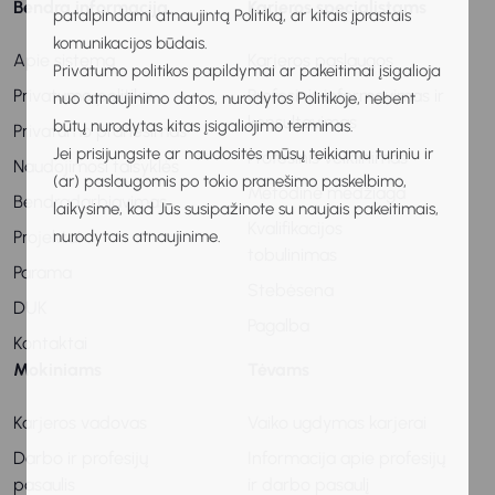
Bendra informacija
Karjeros specialistams
patalpindami atnaujintą Politiką, ar kitais įprastais
komunikacijos būdais.
Apie sistemą
Karjeros paslaugos
Privatumo politikos papildymai ar pakeitimai įsigalioja
Privatumo politika
Profesinis informavimas ir
nuo atnaujinimo datos, nurodytos Politikoje, nebent
konsultavimas
būtų nurodytas kitas įsigaliojimo terminas.
Privatumo pranešimas
Jei prisijungsite ar naudositės mūsų teikiamu turiniu ir
Profesinis veiklinimas
Naudojimosi taisyklės
(ar) paslaugomis po tokio pranešimo paskelbimo,
Metodinė medžiaga
Bendradarbiavimas
laikysime, kad Jūs susipažinote su naujais pakeitimais,
Kvalifikacijos
nurodytais atnaujinime.
Projektai
tobulinimas
Parama
Stebėsena
DUK
Pagalba
Kontaktai
Mokiniams
Tėvams
Karjeros vadovas
Vaiko ugdymas karjerai
Darbo ir profesijų
Informacija apie profesijų
pasaulis
ir darbo pasaulį