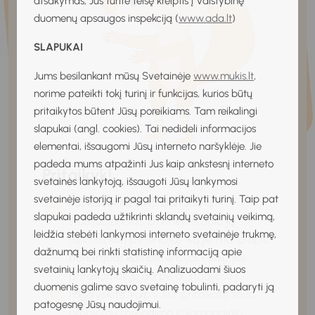
atsakymas, Jūs turite teisę kreiptis į Valstybinę
duomenų apsaugos inspekciją (
www.ada.lt
)
SLAPUKAI
Jums besilankant mūsų Svetainėje
www.mukis.lt
,
norime pateikti tokį turinį ir funkcijas, kurios būtų
pritaikytos būtent Jūsų poreikiams. Tam reikalingi
slapukai (angl. cookies). Tai nedideli informacijos
elementai, išsaugomi Jūsų interneto naršyklėje. Jie
padeda mums atpažinti Jus kaip ankstesnį interneto
Pritaikyk!
svetainės lankytoją, išsaugoti Jūsų lankymosi
svetainėje istoriją ir pagal tai pritaikyti turinį. Taip pat
Pasikalbėkite su dirbančiais ar
slapukai padeda užtikrinti sklandų svetainių veikimą,
studijuojančiais žmonėmis apie jų
leidžia stebėti lankymosi interneto svetainėje trukmę,
turimas kompetencijas. Ką jie mano apie
dažnumą bei rinkti statistinę informaciją apie
bendrąsias kompetencijas? Kaip jos
svetainių lankytojų skaičių. Analizuodami šiuos
pritaikomos jų darbe ar studijose?
duomenis galime savo svetainę tobulinti, padaryti ją
Pagalvokite, kaip ir kur pritaikote savo
patogesnę Jūsų naudojimui.
problemų sprendimo ir komandinio