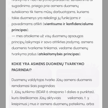
gebėjimų ir nuostatų junginys, leidžiantis jam
sugadinimo, prieiga prie asmens duomenų
sėkmingai veikti konkrečioje srityje.
suteikiama tik tiems mūsų darbuotojams, kuriems
tokie duomenys yra reikalingi jų funkcijoms ir
Kokių kompetencijų pageidauja darbdaviai? Toliau
pavedimams atlikti (
vientisumo ir konfidencialumo
pristatomos bendrosios, visose karjeros srityse
principas
).
aktualios kompetencijos, kurios dažniausiai
— mes atsakome už visų duomenų apsaugos
pateikiamos darbo skelbimuose ir pareigybių
principų laikymąsi ir savo atitikties įrodymą, asmens
aprašymuose.
duomenis tvarkome tinkamai, vedame duomenų
tvarkymo įrašus (
atskaitomybės principas
).
KOKIE YRA ASMENS DUOMENŲ TVARKYMO
PAGRINDAI?
Duomenų valdytojas tvarko Jūsų asmens duomenis
remdamasi šiais pagrindais:
1. Jūsų sutikimo (BDAR 6 straipsnio 1 dalies a punktas),
kuris išreiškiamas Jūsų aktyviais veiksmais, t. y.
kreipimusi į mus ir asmens duomenų pateikimu, arba