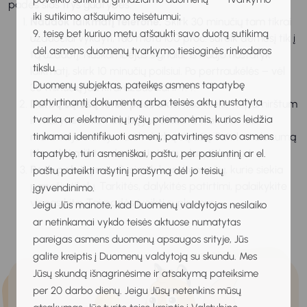
padės šios trys gudrybės.
iki sutikimo atšaukimo teisėtumui;
Naudok laikmatį telefone.
Skirk 30 minučių tam tikrai
9. teisę bet kuriuo metu atšaukti savo duotą sutikimą
užduočiai vykdyti, tuo metu 100 proc. sutelk dėmesį tik į
dėl asmens duomenų tvarkymo tiesioginės rinkodaros
tą užduotį. Nuskambėjus signalui, iš naujo nustatyk
tikslu.
laikmatį, skirk 10 minučių poilsiui. Po pertraukėlės – vėl
Duomenų subjektas, pateikęs asmens tapatybę
30 minučių jau kitai užduočiai ir t. t.
patvirtinantį dokumentą arba teisės aktų nustatyta
Darbų sąrašą turėk prieš akis.
Kad nieko nepamirštum
tvarka ar elektroninių ryšių priemonėmis, kurios leidžia
ir matytum, kiek darbų jau atlikai, o kiek dar laukia,
tinkamai identifikuoti asmenį, patvirtinęs savo asmens
matomoje vietoje turėk darbų sąrašą. Patirk malonumą
išbraukti atliktus darbus ir toliau daryti, ką nori.
tapatybę, turi asmeniškai, paštu, per pasiuntinį ar el.
Rask palaikymą.
Susirask bendraminčių, kurie siekia
paštu pateikti rašytinį prašymą dėl jo teisių
panašių tikslų. Tarkitės, dalykitės patirtimi, palaikykite
įgyvendinimo.
vienas kitą. Tai padės įveikti sunkumus.
Jeigu Jūs manote, kad Duomenų valdytojas nesilaiko
ar netinkamai vykdo teisės aktuose numatytas
pareigas asmens duomenų apsaugos srityje, Jūs
galite kreiptis į Duomenų valdytoją su skundu. Mes
Jūsų skundą išnagrinėsime ir atsakymą pateiksime
per 20 darbo dienų. Jeigu Jūsų netenkins mūsų