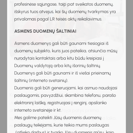
profesinėse sąjungose, taip pat sveikatos duomenų,
išskyrus tuos atvejus, kai šių duomenų tvarkymas yra
privalomas pagal LR teisės aktų reikalavimus.
ASMENS DUOMENŲ ŠALTINIAI
Asmens duomenys gali būti gaunami tiesiogiai iš
duomenų subjekto, kuris juos pateikia, atsiunčia mūsų
nurodytais kontaktais arba kitu būdu kreipiasi į
Duomenų valdytoją arba kitų išorinių šaltinių.
Duomenys gali būti gaunami ir iš viešai prieinamų
šaltinių (interneto svetainių).
Duomenis gali būti generuojami, kai asmuo naudojasi
Komandinio darbo privalumai: kūrybiški sprendimai,
paslaugomis, pavyzdžiui, skambina telefonu, parašo
„sukryžmintos“ idėjos, didesnė darbuotojų
elektroninį laišką, registruojasi į renginį, apsilanko
interneto svetainėje ir kt.
atsakomybė, nes darbuotojai patys priima
Mes galime pateikti Jūsų duomenis duomenų
sprendimus ir įsipareigoja jų siekti, sutaupoma laiko,
paslaugų teikėjams, kurie teikia mums paslaugas
nes vienu metu dirba visa komanda.
(atlieka darbus) ir tvarko Jūsų duomenis mūsų, kaip