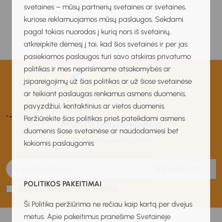
svetaines – mūsų partnerių svetaines ar svetaines,
kuriose reklamuojamos mūsų paslaugos. Sekdami
pagal tokias nuorodas į kurią nors iš svetainių,
atkreipkite dėmesį į tai, kad šios svetainės ir per jas
pasiekiamos paslaugos turi savo atskiras privatumo
politikas ir mes neprisiimame atsakomybės ar
įsipareigojimų už šias politikas ar už šiose svetainėse
ar teikiant paslaugas renkamus asmens duomenis,
pavyzdžiui, kontaktinius ar vietos duomenis.
Peržiūrėkite šias politikas prieš pateikdami asmens
MUKIS naujienlaiškis
duomenis šiose svetainėse ar naudodamiesi bet
Gaukite naujienas pirmas!
kokiomis paslaugomis.
Prenumeruoti
POLITIKOS PAKEITIMAI
Sutinku su privatumo politika
Ši Politika peržiūrima ne rečiau kaip kartą per dvejus
metus. Apie pakeitimus pranešime Svetainėje