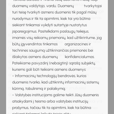
Komandoje pasiekiamas sinergijos efektas,
duomenų valdytojo, vardu. Duomenų tvarkytojai
išreiškiamas formule 1 + 1 > 2. Komandos nariai drauge
turi teisę tvarkyti asmens duomenis tik pagal mūsų
pasiekia daug daugiau nei galėtų pasiekti kiekvienas
nurodymus ir tik ta apimtimi, kiek tai yra būtina
komandos narys, jei veiktų atskirai.
siekiant tinkamai vykdyti sutartyje nustatytus
įsipareigojimus. Pasitelkdami paslaugų teikėjus,
Kuo komanda skiriasi nuo grupės? Grupėje žmonės
imamės visų reikiamų priemonių, kad užtikrintume, jog
tiesiog dirba kartu, komandoje – siekia bendro tikslo.
būtų įgyvendintos tinkamos organizacines ir
Grupėje yra vienas ryškus lyderis, atsakingas už
technines saugumą užtikrinančias priemonės bei
darbo rezultatą, o komandoje lyderyste ir
išlaikytas asmens duomenų konfidencialumas.
atsakomybe dalijasi visi jos nariai. Kiekvieno grupės
Pateikiame pavyzdinį (nebaigtinį) sąrašą subjektų,
nario pasiektas rezultatas vertinamas ir atlyginamas
kuriems gali būti teikiami asmens duomenys:
atskirai, o komandoje vertinamas komandinis
- Informacinių technologijų bendrovės, kurios
rezultatas (pavyzdžiui, visi futbolo komandos
duomenis tvarko, kad užtikrintų informacinių sistemų
nariai gauna tą patį medalį, tiek ir įmušusieji
kūrimą, tobulinimą ir palaikymą;
daugiausia įvarčių, tiek ir daugiausia sėdėjusieji ant
- Valstybės institucijoms galime teikti Jūsų duomenis
suolelio). Darbo grupėje tarpasmeniniai santykiai yra
atsakydami į teismo arba valstybės institucijų
prašymus, tačiau tik ta apimtimi, kiek tai būtina
nepageidaujami, o komandoje jie yra svarbūs, nes