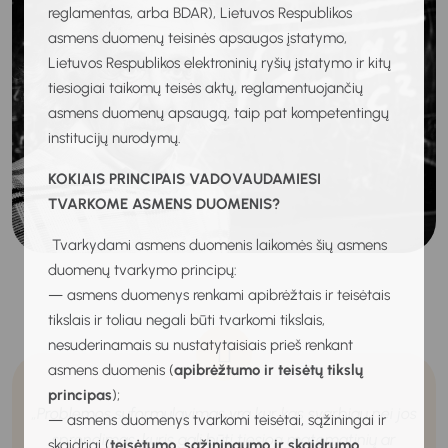
reglamentas, arba BDAR), Lietuvos Respublikos
asmens duomenų teisinės apsaugos įstatymo,
Lietuvos Respublikos elektroninių ryšių įstatymo ir kitų
tiesiogiai taikomų teisės aktų, reglamentuojančių
asmens duomenų apsaugą, taip pat kompetentingų
institucijų nurodymų.
KOKIAIS PRINCIPAIS VADOVAUDAMIESI
TVARKOME ASMENS DUOMENIS?
Tvarkydami asmens duomenis laikomės šių asmens
duomenų tvarkymo principų:
— asmens duomenys renkami apibrėžtais ir teisėtais
tikslais ir toliau negali būti tvarkomi tikslais,
nesuderinamais su nustatytaisiais prieš renkant
asmens duomenis (
apibrėžtumo ir teisėtų tikslų
principas
);
Problemos suformulavimas yra kur kas svarbiau nei jos
„
— asmens duomenys tvarkomi teisėtai, sąžiningai ir
sprendimas, kuris gali būti tiesiog matematinių ar
skaidriai (
teisėtumo, sąžiningumo ir skaidrumo