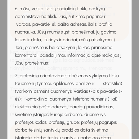
Užduotis: Volto
Atsisiųsti
6. mūsų veiklai skirtų socialinių tinklų paskyrų
Disnėjaus (Walto
darbalapį
administravimo tikslu Jūsų sutikimo pagrindu:
Disney’aus)
(3.2 MB
vardas, pavardė, el. pašto adresas, šalis, profilio
metodas
)
nuotrauka, Jūsų mums siųsti pranešimai, jų gavimo
laikas ir data, turinys ir priedai, mūsų atsakymai į
Jūsų pranešimus bei atsakymų laikas, pranešimo
Ketvirtame etape, taikant nustatytus kriterijus
komentarai, pasidalijimai, informacija apie reakcijas į
(pavyzdžiui, rizikos lygis, laiko sąnaudos, sėkmės
Jūsų pranešimus;
tikimybė), iš kelių galimų sprendimų išrenkamas
7. profesinio orientavimo stebėsenos vykdymo tikslu
tinkamiausias.
(duomenų tyrimai, apklausos, analizė ir statistika)
Tada sudaromas problemos sprendimo planas ir
tvarkomi asmens duomenys: vardas (-ai); pavardė (-
imamasi veiksmų. Paskutinis problemos sprendimo
ės); kontaktiniai duomenys: telefono numeris (-iai),
etapas skirtas įsivertinti, kaip pavyko išspręsti
elektroninio pašto adresas; pareigų pavadinimas,
problemą ar jos dalį.
švietimo įstaigos, kurioje dirbama, duomenys;
profesijos kodas; profesijų grupė; profesijų pogrupis;
darbo teisinių santykių pradžios data švietimo
Atsisiųsti
įstaigoje; darbo teisinių santykių pabaigos data