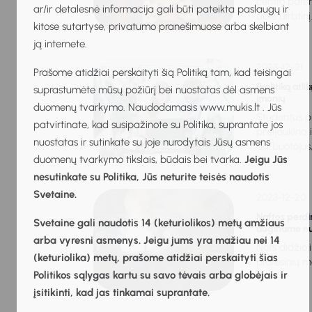
centro pare
ar/ir detalesnė informacija gali būti pateikta paslaugų ir
apie dirbtinį.
kitose sutartyse, privatumo pranešimuose arba skelbiant
ją internete.
2023-12-21
Prašome atidžiai perskaityti šią Politiką tam, kad teisingai
Praktiką atli
suprastumėte mūsų požiūrį bei nuostatas dėl asmens
įmonių
duomenų tvarkymo. Naudodamasis www.mukis.lt . Jūs
Studentus pr
patvirtinate, kad susipažinote su Politika, suprantate jos
prisijaukina 
nuostatas ir sutinkate su joje nurodytais Jūsų asmens
darbuotojus,.
duomenų tvarkymo tikslais, būdais bei tvarka.
Jeigu Jūs
nesutinkate su Politika, Jūs neturite teisės naudotis
Svetaine.
2023-12-20
Naftos perdi
Svetaine gali naudotis 14 (keturiolikos) metų amžiaus
auginame nu
arba vyresni asmenys. Jeigu jums yra mažiau nei 14
Nors didžioji
(keturiolika) metų, prašome atidžiai perskaityti šias
profesinių m
Politikos sąlygas kartu su savo tėvais arba globėjais ir
įsitikinti, kad jas tinkamai suprantate.