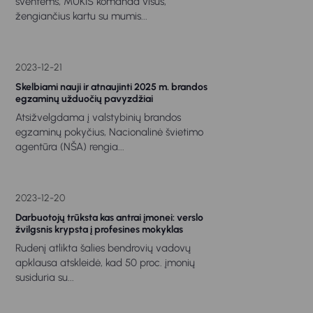
šventėms, MUKIS komanda visus,
žengiančius kartu su mumis...
2023-12-21
Skelbiami nauji ir atnaujinti 2025 m. brandos
egzaminų užduočių pavyzdžiai
Atsižvelgdama į valstybinių brandos
egzaminų pokyčius, Nacionalinė švietimo
agentūra (NŠA) rengia...
2023-12-20
Darbuotojų trūksta kas antrai įmonei: verslo
žvilgsnis krypsta į profesines mokyklas
Rudenį atlikta šalies bendrovių vadovų
apklausa atskleidė, kad 50 proc. įmonių
susiduria su...