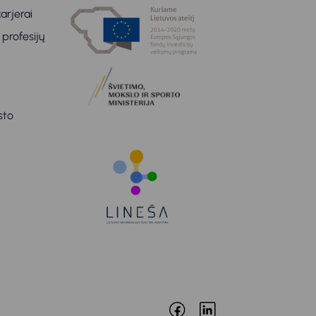
arjerai
 profesijų
sto