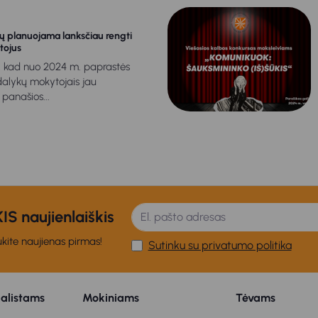
ų planuojama lanksčiau rengti
tojus
 kad nuo 2024 m. paprastės
 dalykų mokytojais jau
 panašios...
S naujienlaiškis
kite naujienas pirmas!
Sutinku su privatumo politika
ialistams
Mokiniams
Tėvams