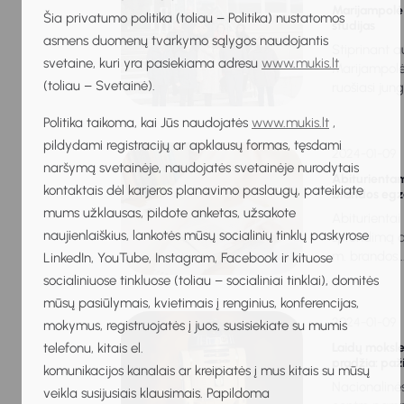
Marijampolė 
Šia privatumo politika (toliau – Politika) nustatomos
studijas
asmens duomenų tvarkymo sąlygos naudojantis
Stiprinant a
svetaine, kuri yra pasiekiama adresu
www.mukis.lt
Marijampolė
(toliau – Svetainė).
ruošiasi jungt
Politika taikoma, kai Jūs naudojatės
www.mukis.lt
,
pildydami registracijų ar apklausų formas, tęsdami
2024-01-09
naršymą svetainėje, naudojatės svetainėje nurodytais
Abiturientams
kontaktais dėl karjeros planavimo paslaugų, pateikiate
brandos eg
mums užklausas, pildote anketas, užsakote
Abiturientai
naujienlaiškius, lankotės mūsų socialinių tinklų paskyrose
sprendimą d
m. brandos..
LinkedIn, YouTube, Instagram, Facebook ir kituose
socialiniuose tinkluose (toliau – socialiniai tinklai), domitės
mūsų pasiūlymais, kvietimais į renginius, konferencijas,
2024-01-09
mokymus, registruojatės į juos, susisiekiate su mumis
telefonu, kitais el.
Laidų moksle
pradžia: paži
komunikacijos kanalais ar kreipiatės į mus kitais su mūsų
Nacionalinė
veikla susijusiais klausimais. Papildoma