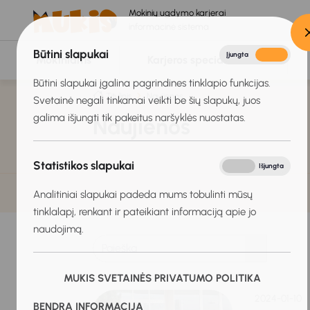
Mokinių ugdymo karjerai
informacinė sistema
Būtini slapukai
Įjungta
Išjungta
Mokiniams
Karjeros specialistams
Būtini slapukai įgalina pagrindines tinklapio funkcijas.
Titulinis
Naujienos
Svetainė negali tinkamai veikti be šių slapukų, juos
galima išjungti tik pakeitus naršyklės nuostatas.
Naujienos
Statistikos slapukai
Įjungta
Išjungta
Analitiniai slapukai padeda mums tobulinti mūsų
tinklalapį, renkant ir pateikiant informaciją apie jo
naudojimą.
MUKIS SVETAINĖS PRIVATUMO POLITIKA
2024-01-10
BENDRA INFORMACIJA