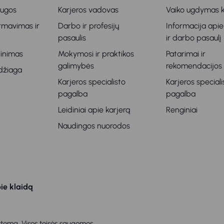
augos
Karjeros vadovas
Vaiko ugdymas k
ormavimas ir
Darbo ir profesijų
Informacija apie
s
pasaulis
ir darbo pasaulį
klinimas
Mokymosi ir praktikos
Patarimai ir
galimybės
rekomendacijos
džiaga
Karjeros specialisto
Karjeros speciali
pagalba
pagalba
Leidiniai apie karjerą
Renginiai
Naudingos nuorodos
ie klaidą
tema. Visos teisės saugomos.