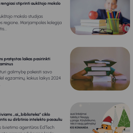
rengiasi stiprinti aukštojo mokslo
ukštojo mokslo studijas
s regione, Marijampolės kolegija
is...
 pratęstas laikas pasirinkti
zaminus
 turi galimybę pakeisti savo
ėl egzaminų, kokius laikys 2024
.
iviams „ai_biblioteka“ ciklo
ntis su dirbtinio intelekto pasauliu
s švietimo agentūros EdTech