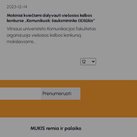
2023-12-14
Mokiniai kviečiami dalyvauti viešosios kalbos
konkurse „Komunikuok: šauksmininko (iš)šūkis“
Vilniaus universiteto Komunikacijos fakultetas
organizuoja viešosios kalbos konkursą
moksleiviams...
Prenumeruoti
MUKIS remia ir palaiko