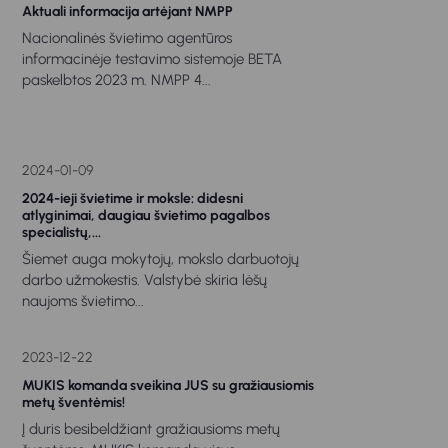
Aktuali informacija artėjant NMPP
Nacionalinės švietimo agentūros
informacinėje testavimo sistemoje BETA
paskelbtos 2023 m. NMPP 4...
2024-01-09
2024-ieji švietime ir moksle: didesni
atlyginimai, daugiau švietimo pagalbos
specialistų,...
Šiemet auga mokytojų, mokslo darbuotojų
darbo užmokestis. Valstybė skiria lėšų
naujoms švietimo...
2023-12-22
MUKIS komanda sveikina JUS su gražiausiomis
metų šventėmis!
Į duris besibeldžiant gražiausioms metų