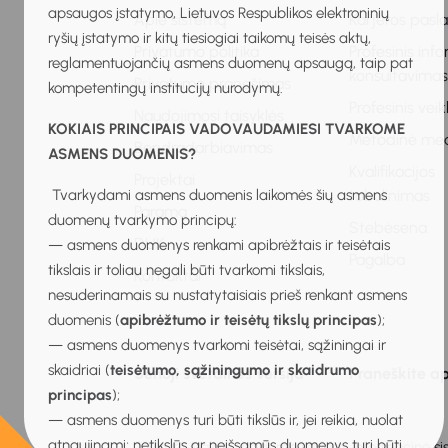
apsaugos įstatymo, Lietuvos Respublikos elektroninių
Apie sistemą
Karjeros pasl
ryšių įstatymo ir kitų tiesiogiai taikomų teisės aktų,
Privatumo politika
Profesinis inf
reglamentuojančių asmens duomenų apsaugą, taip pat
konsultavima
Privatumo pranešimas
kompetentingų institucijų nurodymų.
Profesinis vei
Naudojimosi taisyklės
KOKIAIS PRINCIPAIS VADOVAUDAMIESI TVARKOME
Metodinė me
Bendradarbiavimas
ASMENS DUOMENIS?
Kvalifikacijos
Projektai
Tvarkydami asmens duomenis laikomės šių asmens
tobulinimas
Parama
duomenų tvarkymo principų:
Stebėsena
DUK
— asmens duomenys renkami apibrėžtais ir teisėtais
Pagalba
tikslais ir toliau negali būti tvarkomi tikslais,
Kontaktai
nesuderinamais su nustatytaisiais prieš renkant asmens
duomenis (
apibrėžtumo ir teisėtų tikslų principas
);
— asmens duomenys tvarkomi teisėtai, sąžiningai ir
skaidriai (
teisėtumo, sąžiningumo ir skaidrumo
Senoji svetainės versija
Praneškite ap
principas
);
— asmens duomenys turi būti tikslūs ir, jei reikia, nuolat
atnaujinami; netikslūs ar neišsamūs duomenys turi būti
2026 © Mokinių ugdymo karjerai informacinė sis