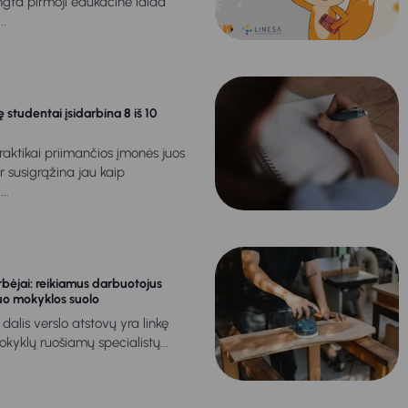
ngta pirmoji edukacinė laida
..
kę studentai įsidarbina 8 iš 10
aktikai priimančios įmonės juos
ir susigrąžina jau kaip
..
rbėjai: reikiamus darbuotojus
o mokyklos suolo
 dalis verslo atstovų yra linkę
okyklų ruošiamų specialistų...