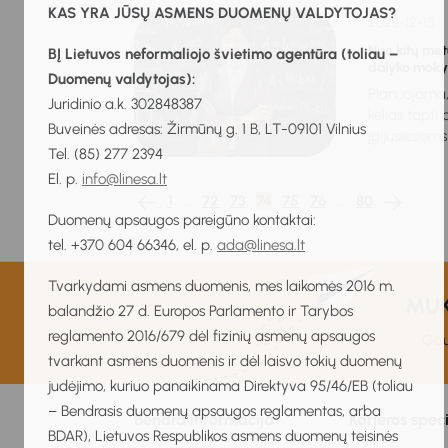
KAS YRA JŪSŲ ASMENS DUOMENŲ VALDYTOJAS?
2023-12-15
Nuo kitų met
BĮ Lietuvos neformaliojo švietimo agentūra (toliau –
dalyko moky
Duomenų valdytojas):
Planuojama,
Juridinio a.k. 302848387
kelias tapti
Buveinės adresas: Žirmūnų g. 1 B, LT-09101 Vilnius
įgijusiesiems
Tel. (85) 277 2394
El. p.
info@linesa.lt
1
…
72
73
74
75
76
…
80
Duomenų apsaugos pareigūno kontaktai:
tel. +370 604 66346, el. p.
ada@linesa.lt
Tvarkydami asmens duomenis, mes laikomės 2016 m.
MUKI
balandžio 27 d. Europos Parlamento ir Tarybos
reglamento 2016/679 dėl fizinių asmenų apsaugos
Gau
tvarkant asmens duomenis ir dėl laisvo tokių duomenų
judėjimo, kuriuo panaikinama Direktyva 95/46/EB (toliau
– Bendrasis duomenų apsaugos reglamentas, arba
Bendra informacija
Karjeros spec
BDAR), Lietuvos Respublikos asmens duomenų teisinės