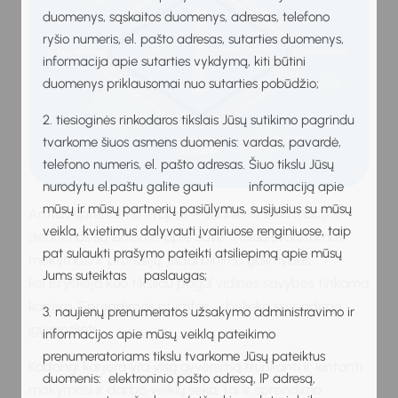
duomenys, sąskaitos duomenys, adresas, telefono
ryšio numeris, el. pašto adresas, sutarties duomenys,
informacija apie sutarties vykdymą, kiti būtini
duomenys priklausomai nuo sutarties pobūdžio;
2. tiesioginės rinkodaros tikslais Jūsų sutikimo pagrindu
tvarkome šiuos asmens duomenis: vardas, pavardė,
telefono numeris, el. pašto adresas. Šiuo tikslu Jūsų
nurodytu el.paštu galite gauti informaciją apie
mūsų ir mūsų partnerių pasiūlymus, susijusius su mūsų
Antras sprendimo etapas – surinktos informacijos
veikla, kvietimus dalyvauti įvairiuose renginiuose, taip
derinimas su žiniomis apie save. Toliau svarstomos
pat sulaukti prašymo pateikti atsiliepimą apie mūsų
mokymosi ir profesijų, įsidarbinimo galimybės,
Jums suteiktas paslaugas;
kol išryškėja kuo tiksliau pagal vidines savybes tinkama
karjera. Sprendimas priimtas – belieka sprendimą
3. naujienų prenumeratos užsakymo administravimo ir
įgyvendinti.
informacijos apie mūsų veiklą pateikimo
prenumeratoriams tikslu tvarkome Jūsų pateiktus
Kadangi karjera yra visą gyvenimą trunkanti ir kintanti
duomenis: elektroninio pašto adresą, IP adresą,
mokymosi ir darbo veiklų seka, tai ir sprendimo