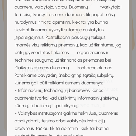
duomenų valdytojo, vardu. Duomenų tvarkytojai
turi teisę tvarkyti asmens duomenis tik pagal mūsų
nurodymus ir tik ta apimtimi, kiek tai yra būtina
siekiant tinkamai vykdyti sutartyje nustatytus
įsipareigojimus. Pasitelkdami paslaugų teikėjus,
imamės visų reikiamų priemonių, kad užtikrintume, jog
būtų įgyvendintos tinkamos organizacines ir
technines saugumą užtikrinančias priemonės bei
Pritaikyk!
išlaikytas asmens duomenų konfidencialumas.
Pateikiame pavyzdinį (nebaigtinį) sąrašą subjektų,
Pasikalbėk su artimais suaugusiais žmonėmis
kuriems gali būti teikiami asmens duomenys:
apie jų su karjera susijusius sprendimus. Kuriuos
- Informacinių technologijų bendrovės, kurios
sprendimus jie vertina kaip pačius svarbiausius
duomenis tvarko, kad užtikrintų informacinių sistemų
ir geriausius? Kuriuos savo sprendimus jie
kūrimą, tobulinimą ir palaikymą;
vertina blogai ir norėtų, atsukę laiko ratą,
- Valstybės institucijoms galime teikti Jūsų duomenis
pakeisti? Kodėl jie iki šiol to nepadarė?
atsakydami į teismo arba valstybės institucijų
prašymus, tačiau tik ta apimtimi, kiek tai būtina