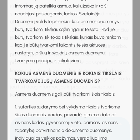
ją detaliau. Virš karjeros deimanto diagramos
informaciją pateikia asmuo, kai užsako ir (ar)
yra „Savivaizdis ̋ – tai „Aš ̋ dalis. Ji rodo, kad mes patys
naudojasi paslaugomis, lankosi Svetainėje.
atsakingi už karjeros klausimų nagrinėjimą. Žemiau yra
Duomenų valdytojas siekia, kad asmens duomenys
būtų tvarkomi tiksliai, sąžiningai ir teisėtai, kad jie
„Darbo pasaulis ̋, vaizduojantis karjerai įtaką darančius
būtų tvarkomi tik tokiais tikslais, kuriais buvo renkami,
išorinius veiksnius. Sprendimas apima dvi fazes. Pirma
kad jie būtų tvarkomi laikantis teisės aktuose
– tai informacijos apie save, savo mokymąsi ir darbo,
nustatytų aiškių ir skaidrių asmens duomenų
profesijų galimybes tyrinėjimas, kaupimas. Ši fazė
tvarkymo principų ir reikalavimų.
prasideda tau supratus, kad laikas apsispręsti dėl savo
karjeros, tai „Suvokimo ̋ taškas. Nuo jo prasideda savo
KOKIUS ASMENS DUOMENIS IR KOKIAIS TIKSLAIS
savybių, mokymosi įstaigų ir profesijų tyrinėjimas. Kada
TVARKOME JŪSŲ ASMENS DUOMENIS?
jau turi daug informacijos ir pradedi įsivaizduoti
Asmens duomenys gali būti tvarkomi šiais tikslais:
karjeros viziją, šis etapas baigiasi.
1. sutarties sudarymo bei vykdymo tikslais tvarkome
šiuos duomenis: vardas, pavardė, gimimo data ar
asmens kodas, gyvenamoji vieta, parašas, asmens
tapatybę patvirtinančio dokumento duomenys,
individualios veiklos pažymos, verslo liudijimo