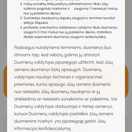
mūsų socialinių tinklų paskyrų administravimo tikslu Jūsų
stipriai paveikia visas gyvenimo sritis. Svarbu
sutikimo pagrindu tvarkome ir saugome 1 (vienerius) metus
nuo jų pateikimo dienos;
svarstyti, atsakingai rinktis, argumentuoti ir
Svetainėje naudojamų slapukų saugojimo terminai nurodyti
numatyti sprendimo pasekmes. Priimti
skiltyje Slapukai.
profesinio orientavimo stebėsenos vykdymo tikslu duomenys
sprendimus – tarsi kurti savo gyvenimo
saugomi 3 (tris) metus nuo jų pateikimo dienos, statistikos
scenarijų.
tikslais nuasmeninti duomenys saugomi neribotą laiką.
Pasibaigus nurodytiems terminams, duomenys bus
ištrinami taip, kad nebūtų galima jų atstatyti.
Duomenų valdytojas įsipareigoja užtikrinti, kad Jūsų
asmens duomenys būtų apsaugoti. Duomenų
Užduotis:
Atsisiųsti
valdytojas naudoja technines ir organizacines
Gyvenimo
darbalapį
(1.2
priemones, kurios apsaugo Jūsų asmens duomenis
scenarijus
MB
)
nuo neteisėto Jūsų duomenų naudojimo ar jų
atskleidimo ar neteisėto sunaikinimo ar pakeitimo. Visi
Duomenų valdytojas darbuotojai ir tretieji asmenys,
kuriuos Duomenų valdytojas pasitelkia Jūsų asmens
duomenims tvarkyti, yra įsipareigoję gerbti Jūsų
informacijos konfidencialumą.
Įdomu!