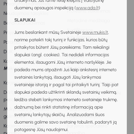
atsakymas, Jūs turite teisę kreiptis į Valstybinę
konsultavimas
Privatumo pranešimas
duomenų apsaugos inspekciją (
www.ada.lt
)
Profesinis veiklinimas
Naudojimosi taisyklės
SLAPUKAI
Metodinė medžiaga
Bendradarbiavimas
Kvalifikacijos
Projektai
Jums besilankant mūsų Svetainėje
www.mukis.lt
,
tobulinimas
norime pateikti tokį turinį ir funkcijas, kurios būtų
Parama
Stebėsena
pritaikytos būtent Jūsų poreikiams. Tam reikalingi
DUK
slapukai (angl. cookies). Tai nedideli informacijos
Pagalba
Kontaktai
elementai, išsaugomi Jūsų interneto naršyklėje. Jie
Mokiniams
Tėvams
padeda mums atpažinti Jus kaip ankstesnį interneto
svetainės lankytoją, išsaugoti Jūsų lankymosi
Karjeros vadovas
Vaiko ugdymas karjerai
svetainėje istoriją ir pagal tai pritaikyti turinį. Taip pat
Darbo ir profesijų
Informacija apie profesijų
slapukai padeda užtikrinti sklandų svetainių veikimą,
pasaulis
ir darbo pasaulį
leidžia stebėti lankymosi interneto svetainėje trukmę,
dažnumą bei rinkti statistinę informaciją apie
Mokymosi ir praktikos
Patarimai ir
svetainių lankytojų skaičių. Analizuodami šiuos
galimybės
rekomendacijos
duomenis galime savo svetainę tobulinti, padaryti ją
Karjeros specialisto
Karjeros specialisto
patogesnę Jūsų naudojimui.
pagalba
pagalba