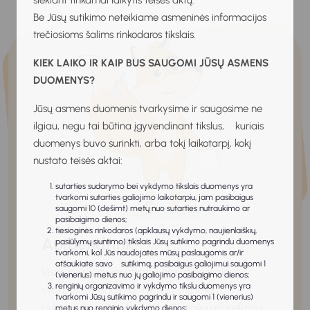
siekiant tinkamai laikytis teisės aktų.
Be Jūsų sutikimo neteikiame asmeninės informacijos
trečiosioms šalims rinkodaros tikslais.
KIEK LAIKO IR KAIP BUS SAUGOMI JŪSŲ ASMENS
DUOMENYS?
Jūsų asmens duomenis tvarkysime ir saugosime ne
ilgiau, negu tai būtina įgyvendinant tikslus, kuriais
duomenys buvo surinkti, arba tokį laikotarpį, kokį
nustato teisės aktai:
sutarties sudarymo bei vykdymo tikslais duomenys yra
tvarkomi sutarties galiojimo laikotarpiu, jam pasibaigus
saugomi 10 (dešimt) metų nuo sutarties nutraukimo ar
pasibaigimo dienos;
tiesioginės rinkodaros (apklausų vykdymo, naujienlaiškių,
Apibendrink!
pasiūlymų siuntimo) tikslais Jūsų sutikimo pagrindu duomenys
tvarkomi, kol Jūs naudojatės mūsų paslaugomis ar/ir
atšaukiate savo sutikimą, pasibaigus galiojimui saugomi 1
Visas mūsų gyvenimas – grandinė įvairios
(vienerius) metus nuo jų galiojimo pasibaigimo dienos;
renginių organizavimo ir vykdymo tikslu duomenys yra
svarbos sprendimų. Tarp jų yra ir itin
tvarkomi Jūsų sutikimo pagrindu ir saugomi 1 (vienerius)
reikšmingų, tokių, kurie turi ilgalaikių pasekmių,
metus nuo renginio vykdymo dienos;