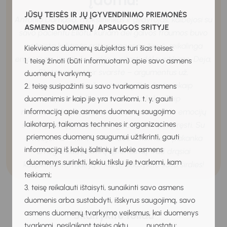
JŪSŲ TEISĖS IR JŲ ĮGYVENDINIMO PRIEMONĖS
Antonio Damasio, mokslininkas ir gydytojas, kalbėjosi su
ASMENS DUOMENŲ APSAUGOS SRITYJE
savo pacientu Eliotu, kuriam dėl galvos traumos buvo
pažeista kaktinės srities smegenų žievė, reikalinga
Kiekvienas duomenų subjektas turi šias teises:
emocijoms jausti. Jie turėjo susitarti dėl susitikimo. Deja,
1. teisę žinoti (būti informuotam) apie savo asmens
Eliotas svarstė ir svarstė – argumentus už,
duomenų tvarkymą;
argumentus prieš, nors ir logiškai, bet niekaip
2. teisę susipažinti su savo tvarkomais asmens
nepasirinkdamas susitikimo laiko. Taip
duomenimis ir kaip jie yra tvarkomi, t. y. gauti
informaciją apie asmens duomenų saugojimo
neuromokslininkas Antonio Damasio atrado emocijų
laikotarpį, taikomas technines ir organizacines
svarbą mūsų protavimui ir gebėjimui apsispręsti. Su
priemones duomenų saugumui užtikrinti, gauti
emocijomis – tik 1/3 sekundės – tiek laiko pakanka
informaciją iš kokių šaltinių ir kokie asmens
žmogui, kad priimtų sprendimą. Tad drąsiai
duomenys surinkti, kokiu tikslu jie tvarkomi, kam
kaupkite informaciją ir kartu klausykite savo širdies!
teikiami;
3. teisę reikalauti ištaisyti, sunaikinti savo asmens
duomenis arba sustabdyti, išskyrus saugojimą, savo
Skaitykite toliau
asmens duomenų tvarkymo veiksmus, kai duomenys
tvarkomi, nesilaikant teisės aktų nuostatų;