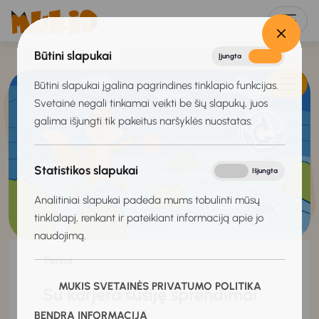
Būtini slapukai
Įjungta
Išjungta
Būtini slapukai įgalina pagrindines tinklapio funkcijas.
Svetainė negali tinkamai veikti be šių slapukų, juos
galima išjungti tik pakeitus naršyklės nuostatas.
Statistikos slapukai
Įjungta
Išjungta
Analitiniai slapukai padeda mums tobulinti mūsų
tinklalapį, renkant ir pateikiant informaciją apie jo
naudojimą.
Tema
MUKIS SVETAINĖS PRIVATUMO POLITIKA
Su karjera susiję sprendimai
BENDRA INFORMACIJA