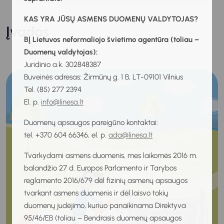
KAS YRA JŪSŲ ASMENS DUOMENŲ VALDYTOJAS?
Įvadas
BĮ Lietuvos neformaliojo švietimo agentūra (toliau –
Duomenų valdytojas):
Juridinio a.k. 302848387
Buveinės adresas: Žirmūnų g. 1 B, LT-09101 Vilnius
Tel. (85) 277 2394
El. p.
info@linesa.lt
Duomenų apsaugos pareigūno kontaktai:
tel. +370 604 66346, el. p.
ada@linesa.lt
Tvarkydami asmens duomenis, mes laikomės 2016 m.
balandžio 27 d. Europos Parlamento ir Tarybos
reglamento 2016/679 dėl fizinių asmenų apsaugos
tvarkant asmens duomenis ir dėl laisvo tokių
duomenų judėjimo, kuriuo panaikinama Direktyva
95/46/EB (toliau – Bendrasis duomenų apsaugos