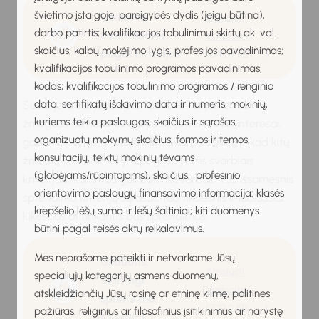
švietimo įstaigoje; pareigybės dydis (jeigu būtina),
Užduotis:
Atsisiųsti
darbo patirtis; kvalifikacijos tobulinimui skirtų ak. val.
Pasirinkimas
darbalapį
skaičius, kalbų mokėjimo lygis, profesijos pavadinimas;
pagal kriterijus
(648.9 KB
)
kvalifikacijos tobulinimo programos pavadinimas,
kodas; kvalifikacijos tobulinimo programos / renginio
data, sertifikatų išdavimo data ir numeris, mokinių,
Su karjera susijusio sprendimo kriterijus lemia
kuriems teikia paslaugas, skaičius ir sąrašas,
žmogaus asmeninės savybės, jo vertybės, interesai,
organizuotų mokymų skaičius, formos ir temos,
gabumai, karjeros vizija ir kt. Svarbu suprasti, kad kitų
konsultacijų, teiktų mokinių tėvams
žmonių sprendimai yra pagrįsti jiems svarbiais
(globėjams/rūpintojams), skaičius; profesinio
kriterijais, kurie tau gali būti nesvarbūs. Kuo išsamesnis
orientavimo paslaugų finansavimo informacija: klasės
sprendimo kriterijų sąrašas, tuo tikslesnis ir labiausiai
krepšelio lėšų suma ir lėšų šaltiniai; kiti duomenys
lūkesčius atitinkantis bus sprendimas.
būtini pagal teisės aktų reikalavimus.
Mes neprašome pateikti ir netvarkome Jūsų
Užduotis:
Atsisiųsti
specialiųjų kategorijų asmens duomenų,
Skirtingi
darbalapį
atskleidžiančių Jūsų rasinę ar etninę kilmę, politines
sprendimo
(773.2 KB
)
pažiūras, religinius ar filosofinius įsitikinimus ar narystę
kriterijai