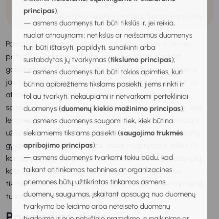
atgal...
“
principas
);
- Lietuvių liaudies pasaka „Senas kapšiukas“
— asmens duomenys turi būti tikslūs ir, jei reikia,
nuolat atnaujinami; netikslūs ar neišsamūs duomenys
Pamatinė žmogaus vertybė – laisvė, o vienas iš laisvės
turi būti ištaisyti, papildyti, sunaikinti arba
požymių – galimybė rinktis, spręsti pačiam. Kaskart,
sustabdytas jų tvarkymas (
tikslumo principas
);
galėdami rinktis iš keleto alternatyvų, patiriame malonų
— asmens duomenys turi būti tokios apimties, kuri
jaudulį, kad esame laisvi. Tačiau laisvė rinktis susijusi ir su
būtina apibrėžtiems tikslams pasiekti, jiems rinkti ir
atsakomybe už priimtus sprendimus, su nerimu dėl
toliau tvarkyti, nekaupiami ir netvarkomi pertekliniai
sprendimų teisingumo. Todėl kartais net gali atrodyti, kad
duomenys (
duomenų kiekio mažinimo principas
);
lengviau atsisakyti rinkimosi laisvės, nei spręsti ir atsakyti
— asmens duomenys saugomi tiek, kiek būtina
už sprendimus. Nutinka, kad pasvajojame apie atskleistą
siekiamiems tikslams pasiekti (
saugojimo trukmės
apribojimo principas
);
gyvenimo scenarijų, kuriame viskas nuspręsta ir aišku. O
— asmens duomenys tvarkomi tokiu būdu, kad
kartais primygtinai prašome, kad kas nors kitas pasakytų,
taikant atitinkamas technines ar organizacines
kaip elgtis. Tačiau atsisakę spręsti patys netapsime
priemones būtų užtikrintas tinkamas asmens
tikraisiais savo gyvenimo kelio kūrėjais. Kad tokie taptume,
duomenų saugumas, įskaitant apsaugą nuo duomenų
turime išmokti priimti sprendimus.
tvarkymo be leidimo arba neteisėto duomenų
Pagrindinė dalis
tvarkymo ir nuo netyčinio praradimo, sunaikinimo ar