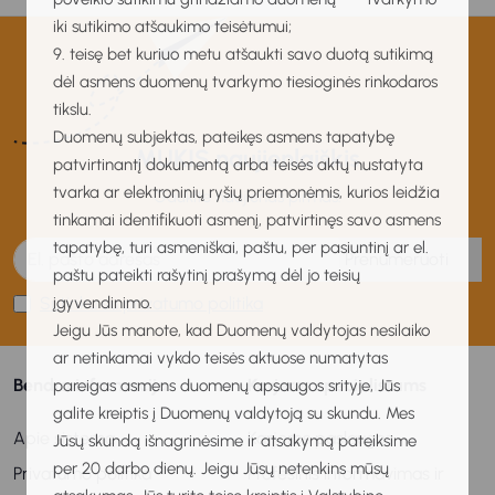
iki sutikimo atšaukimo teisėtumui;
9. teisę bet kuriuo metu atšaukti savo duotą sutikimą
dėl asmens duomenų tvarkymo tiesioginės rinkodaros
tikslu.
Duomenų subjektas, pateikęs asmens tapatybę
MUKIS naujienlaiškis
patvirtinantį dokumentą arba teisės aktų nustatyta
tvarka ar elektroninių ryšių priemonėmis, kurios leidžia
Gaukite naujienas pirmas!
tinkamai identifikuoti asmenį, patvirtinęs savo asmens
tapatybę, turi asmeniškai, paštu, per pasiuntinį ar el.
Prenumeruoti
paštu pateikti rašytinį prašymą dėl jo teisių
Sutinku su privatumo politika
įgyvendinimo.
Jeigu Jūs manote, kad Duomenų valdytojas nesilaiko
ar netinkamai vykdo teisės aktuose numatytas
Bendra informacija
Karjeros specialistams
pareigas asmens duomenų apsaugos srityje, Jūs
galite kreiptis į Duomenų valdytoją su skundu. Mes
Apie sistemą
Karjeros paslaugos
Jūsų skundą išnagrinėsime ir atsakymą pateiksime
per 20 darbo dienų. Jeigu Jūsų netenkins mūsų
Privatumo politika
Profesinis informavimas ir