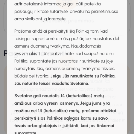
ar/ir detalesnė informacija gali būti pateikta
paslaugų ir kitose sutartyse, privatumo pranešimuose
arba skelbiant ją internete.
Sprendimo priėmimas
Prašome atidžiai perskaityti šią Politiką tam, kad
teisingai suprastumėte mūsų požiūrį bei nuostatas dėl
asmens duomenų tvarkymo. Naudodamasis
Pagrindinė mintis
www.mukis.lt . Jūs patvirtinate, kad susipažinote su
Politika, suprantate jos nuostatas ir sutinkate su joje
nurodytais Jūsų asmens duomenų tvarkymo tikslais,
būdais bei tvarka.
Jeigu Jūs nesutinkate su Politika,
Karjeros sprendimus priimame nuolat: kai
Jūs neturite teisės naudotis Svetaine.
apsisprendžiame dėl vieno karjeros žingsnio
Svetaine gali naudotis 14 (keturiolikos) metų
(pavyzdžiui, tolesnių studijų srities), sprendimą
amžiaus arba vyresni asmenys. Jeigu jums yra
įvykdome ir tikriname jo teisingumą vis iš naujo, o kai
mažiau nei 14 (keturiolika) metų, prašome atidžiai
prieiname kitą karjeros kelio etapą – priimame naują
perskaityti šias Politikos sąlygas kartu su savo
sprendimą. Visą tą laiką iš tiesų klausome savo širdies ir
tėvais arba globėjais ir įsitikinti, kad jas tinkamai
proto!
suprantate.