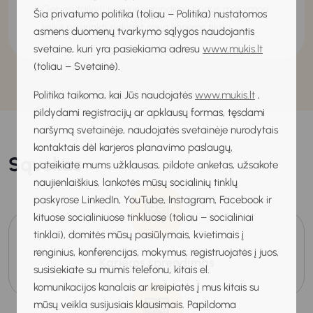
Gebėsi taikyti įvairius sprendimo būdus mokymosi
Šia privatumo politika (toliau – Politika) nustatomos
keliui pasirinkti siekiant savo karjeros tikslų.
asmens duomenų tvarkymo sąlygos naudojantis
svetaine, kuri yra pasiekiama adresu
www.mukis.lt
(toliau – Svetainė).
Politika taikoma, kai Jūs naudojatės
www.mukis.lt
,
pildydami registracijų ar apklausų formas, tęsdami
naršymą svetainėje, naudojatės svetainėje nurodytais
kontaktais dėl karjeros planavimo paslaugų,
Sąvokos
pateikiate mums užklausas, pildote anketas, užsakote
naujienlaiškius, lankotės mūsų socialinių tinklų
paskyrose LinkedIn, YouTube, Instagram, Facebook ir
kituose socialiniuose tinkluose (toliau – socialiniai
tinklai), domitės mūsų pasiūlymais, kvietimais į
renginius, konferencijas, mokymus, registruojatės į juos,
Karjeros sprendimas
susisiekiate su mumis telefonu, kitais el.
komunikacijos kanalais ar kreipiatės į mus kitais su
mūsų veikla susijusiais klausimais. Papildoma