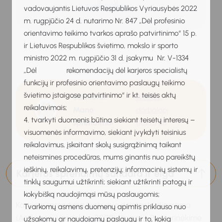
vadovaujantis Lietuvos Respublikos Vyriausybės 2022
m. rugpjūčio 24 d. nutarimo Nr. 847 „Dėl profesinio
orientavimo teikimo tvarkos aprašo patvirtinimo“ 15 p.
ir Lietuvos Respublikos švietimo, mokslo ir sporto
ministro 2022 m. rugpjūčio 31 d. įsakymu Nr. V-1334
„Dėl rekomendacijų dėl karjeros specialistų
funkcijų ir profesinio orientavimo paslaugų teikimo
švietimo įstaigose patvirtinimo“ ir kt. teisės aktų
Užduotis:
Atsisiųsti
reikalavimais;
Mano
darbalapį
4. tvarkyti duomenis būtina siekiant teisėtų interesų –
sprendimai
(1016.5 KB
)
visuomenės informavimo, siekiant įvykdyti teisinius
reikalavimus, įskaitant skolų susigrąžinimą taikant
neteismines procedūras, mums ginantis nuo pareikštų
ieškinių, reikalavimų, pretenzijų; informacinių sistemų ir
Karjeros sprendimų sandara ir eiga
tinklų saugumui užtikrinti; siekiant užtikrinti patogų ir
kokybišką naudojimąsi mūsų paslaugomis;
Karjeros sprendimą iliustruoja deimanto diagrama
Tvarkomų asmens duomenų apimtis priklauso nuo
(Andreson, Vandehey, 2008) (žr. pav.). Panagrinėkime
užsakomų ar naudojamų paslaugų ir to, kokią