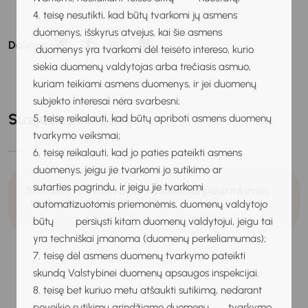
4. teisę nesutikti, kad būtų tvarkomi jų asmens
duomenys, išskyrus atvejus, kai šie asmens
Dalintis:
duomenys yra tvarkomi dėl teisėto intereso, kurio
siekia duomenų valdytojas arba trečiasis asmuo,
kuriam teikiami asmens duomenys, ir jei duomenų
subjekto interesai nėra svarbesni;
Susijusios nuorodos
5. teisę reikalauti, kad būtų apriboti asmens duomenų
tvarkymo veiksmai;
6. teisę reikalauti, kad jo paties pateikti asmens
duomenys, jeigu jie tvarkomi jo sutikimo ar
sutarties pagrindu, ir jeigu jie tvarkomi
Animacinis filmas apie kasdienius pasirinkimus
„Vidinis konfliktas ̋
automatizuotomis priemonėmis, duomenų valdytojo
būtų persiųsti kitam duomenų valdytojui, jeigu tai
yra techniškai įmanoma (duomenų perkeliamumas);
7. teisę dėl asmens duomenų tvarkymo pateikti
skundą Valstybinei duomenų apsaugos inspekcijai.
8. teisę bet kuriuo metu atšaukti sutikimą, nedarant
poveikio sutikimu grindžiamo duomenų tvarkymo