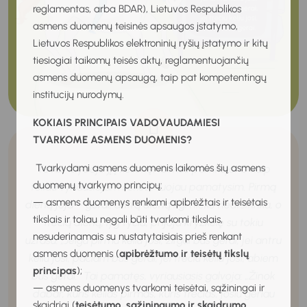
reglamentas, arba BDAR), Lietuvos Respublikos
asmens duomenų teisinės apsaugos įstatymo,
Lietuvos Respublikos elektroninių ryšių įstatymo ir kitų
tiesiogiai taikomų teisės aktų, reglamentuojančių
asmens duomenų apsaugą, taip pat kompetentingų
institucijų nurodymų.
KOKIAIS PRINCIPAIS VADOVAUDAMIESI
TVARKOME ASMENS DUOMENIS?
Tvarkydami asmens duomenis laikomės šių asmens
Tėvas išlydėjo jį į kelionę, laimės palinkėjo. O kaip
duomenų tvarkymo principų:
toliau vyriausiajam sekėsi, tuojau pamatysim. Pirmą
— asmens duomenys renkami apibrėžtais ir teisėtais
dieną joja – gerai, antrą dieną irgi nieko neatsitinka, o
tikslais ir toliau negali būti tvarkomi tikslais,
trečią dieną, lyg tyčia, prijoja kryžkelę su tokiu
nesuderinamais su nustatytaisiais prieš renkant
užrašu:
„
Jeigu pirmu keliu josi, žirgui bus gerai, jei antru
asmens duomenis (
apibrėžtumo ir teisėtų tikslų
keliu josi, pačiam bus gerai, jei trečiu keliu josi, abiem
principas
);
bus gerai.
“
Tai pamatęs, vyriausiasis galvoja:
„
Žinok
— asmens duomenys tvarkomi teisėtai, sąžiningai ir
dabar, kuris kelias pirmas, kuris trečias, josiu geriau
skaidriai (
teisėtumo, sąžiningumo ir skaidrumo