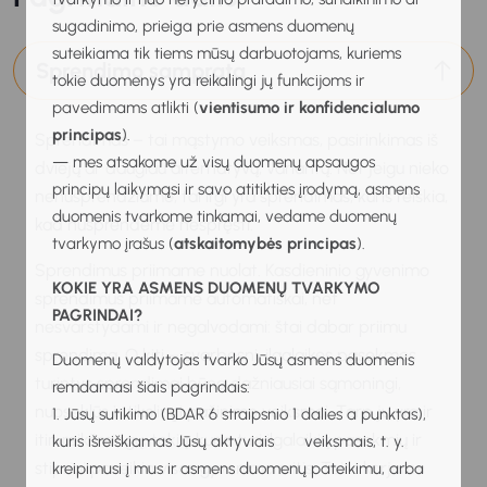
sugadinimo, prieiga prie asmens duomenų
suteikiama tik tiems mūsų darbuotojams, kuriems
Sprendimo samprata
tokie duomenys yra reikalingi jų funkcijoms ir
pavedimams atlikti (
vientisumo ir konfidencialumo
principas
).
Sprendimas – tai mąstymo veiksmas, pasirinkimas iš
— mes atsakome už visų duomenų apsaugos
dviejų ar daugiau alternatyvų, variantų. Net jeigu nieko
principų laikymąsi ir savo atitikties įrodymą, asmens
nenusprendžiame, tai irgi yra sprendimas, kuris reiškia,
duomenis tvarkome tinkamai, vedame duomenų
kad nusprendėme nespręsti.
tvarkymo įrašus (
atskaitomybės principas
).
Sprendimus priimame nuolat. Kasdieninio gyvenimo
KOKIE YRA ASMENS DUOMENŲ TVARKYMO
sprendimus priimame automatiškai, net
PAGRINDAI?
nesvarstydami ir negalvodami: štai dabar priimu
sprendimą. O kiti – svarbesni, ilgalaikes pasekmes
Duomenų valdytojas tvarko Jūsų asmens duomenis
turintys sprendimai būna dažniausiai sąmoningi,
remdamasi šiais pagrindais:
nuoseklūs ir tikslingi pažinimo veiksmai. Tarp jų yra ir
1. Jūsų sutikimo (BDAR 6 straipsnio 1 dalies a punktas),
itin reikšmingų, tokių, kurie turi ilgalaikių pasekmių ir
kuris išreiškiamas Jūsų aktyviais veiksmais, t. y.
stipriai paveikia visas gyvenimo sritis. Tai – karjeros
kreipimusi į mus ir asmens duomenų pateikimu, arba