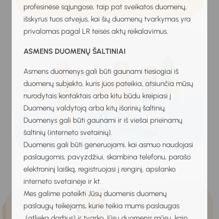
profesinėse sąjungose, taip pat sveikatos duomenų,
išskyrus tuos atvejus, kai šių duomenų tvarkymas yra
privalomas pagal LR teisės aktų reikalavimus.
ASMENS DUOMENŲ ŠALTINIAI
Asmens duomenys gali būti gaunami tiesiogiai iš
duomenų subjekto, kuris juos pateikia, atsiunčia mūsų
nurodytais kontaktais arba kitu būdu kreipiasi į
Duomenų valdytoją arba kitų išorinių šaltinių.
Duomenys gali būti gaunami ir iš viešai prieinamų
šaltinių (interneto svetainių).
Duomenis gali būti generuojami, kai asmuo naudojasi
paslaugomis, pavyzdžiui, skambina telefonu, parašo
elektroninį laišką, registruojasi į renginį, apsilanko
interneto svetainėje ir kt.
Mes galime pateikti Jūsų duomenis duomenų
paslaugų teikėjams, kurie teikia mums paslaugas
(atlieka darbus) ir tvarko Jūsų duomenis mūsų, kaip