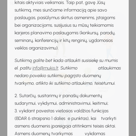
kitais aktyviais veiksmais. Taip pat, gavę Jūsų
sprendimai.
sutikimą, mes siunčiame informaciją apie savo
paslaugas, pasiūlymus skirtus asmenims, įstaigoms
bei organizacijoms, susijusius su mūsų teikiamomis
karjeros planavimo paslaugomis (konkursų, parodų,
seminarų, konferencijų ir kitų renginių, ugdomosios
veiklos organizavimu).
Sutikimą galite bet kada atšaukti susisiekę su mumis
el. paštu
info@mukis.lt
. Sutikimo atšaukimas
nedaro poveikio sutikimu pagrįsto duomenų
tvarkymo, atlikto iki sutikimo atšaukimo, teisėtumui.
2. Sutarčių, susitarimų ir panašių dokumentų
sudarymui, vykdymui, administravimui, keitimui;
3. vykdant pavestas viešosios valdžios funkcijas
(BDAR 6 straipsnio 1 dalies e punktas), kai tvarkyti
asmens duomenis įpareigoja atitinkami teisės aktai.
Asmens duomenų tvarkymas vykdomas