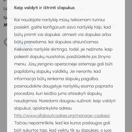
Kaip valdyti ir ištrinti slapukus
Leidiniai apie karjerą
Renginiai
Naudingos nuorodos
Kai naudojate naršyklę mūsų teikiamam turiniui
MUKIS remia ir palaiko
Senoji svetainės versija
pasiekti, galite konfigūruoti savo naršyklę taip, kad
būtų priimti visi slapukai, atmesti visi slapukai arba
būtų pranešama, kai slapukas atsiunčiamas.
Kiekviena naršyklė skirtinga, todėl, jei nežinote, kaip
pakeisti slapukų nuostatas, pasižiūrėkite jos žinyno
meniu. Jūsų įrenginio operacinėje sistemoje gali būti
papildomų slapukų valdiklių. Jei nenorite, kad
informacija būtų renkama slapukų pagalba,
pasinaudokite daugelyje naršyklių esama paprasta
procedūra, kuri leidžia jums atsisakyti slapukų
naudojimosi. Norėdami daugiau sužinoti, kaip valdyti
slapukus, apsilankykite adresu
http://www.allaboutcookies.org/manage-cookies/
.
Tačiau nepamirškite, kad kai kurios paslaugos gali
būti sukurtos taip, kad veiktų tik su slapukais, o juos