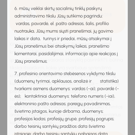
Atsisiųsti
6. mūsų veiklai skirtų socialinių tinklų paskyrų
Užduotis:
darbalapį
(603.8
administravimo tikslu Jūsų sutikimo pagrindu:
Už ir prieš
KB
)
vardas, pavardė, el. pašto adresas, šalis, profilio
nuotrauka, Jūsų mums siųsti pranešimai, jų gavimo
laikas ir data, turinys ir priedai, mūsų atsakymai į
Kita sprendimo technika yra „Pasirinkimas pagal
Jūsų pranešimus bei atsakymų laikas, pranešimo
kriterijus ̋. Aiškiai įvardijus, ką reikia nuspręsti
komentarai, pasidalijimai, informacija apie reakcijas į
(pavyzdžiui, kokią vasaros stovyklą pasirinkti?), būtina
Jūsų pranešimus;
tiksliai išsiaiškinti, kokie yra svarbiausi sprendimo
7. profesinio orientavimo stebėsenos vykdymo tikslu
kriterijai. Kitaip sakant, sudaryti sąrašą reikalavimų,
(duomenų tyrimai, apklausos, analizė ir statistika)
kuriuos pasirinkimas turi atitikti. Kriterijai – tarsi rėtis,
tvarkomi asmens duomenys: vardas (-ai); pavardė (-
pro kurį išbyra tik tinkamos, tavo poreikius
ės); kontaktiniai duomenys: telefono numeris (-iai),
tenkinančios, alternatyvos. Alternatyvų vertinimo
elektroninio pašto adresas; pareigų pavadinimas,
pagal kriterijus technika reikalauja daug laiko ir rimtos
švietimo įstaigos, kurioje dirbama, duomenys;
analizės, todėl netaikytina sprendžiant elementarius
profesijos kodas; profesijų grupė; profesijų pogrupis;
kasdienius klausimus.
darbo teisinių santykių pradžios data švietimo
įstaigoje; darbo teisinių santykių pabaigos data