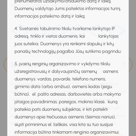
prenumeratos užsakymo/atšaukimo datą ir laiką,
deimantų susidaro visa grandinėlė:
Duomenų valdytojo Jums pateiktos informacijos turinį,
informacijos pateikimo datą ir laiką;
4. Svetainės tobulinimo tikslu tvarkome lankytojo IP
adresą, tinklo ir vietos duomenis, kai lankytojas
juos suteikia. Duomenys yra renkami slapukų ir kitų
panašių technologijų pagalba Jūsų sutikimo pagrindu;
5. įvairių renginių organizavimo ir vykdymo tikslu
Sprendimo technikos
užsiregistravusių ir dalyvaujančių asmenų asmens
duomenys: vardas, pavardė, telefono numeris,
Atsakingai pasirinkti padeda tam tikros sprendimo
gimimo data (arba amžius), asmens kodas (jeigu
technikos. Viena iš jų – sprendimo technika „Už ir prieš
būtina), el. pašto adresas, darbovietės arba mokymo
̋. Ji tinka, jei reikia nuspręsti dėl vieno pasirinkimo:
įstaigos pavadinimas, pareigos, mokinio klasė, kurią
kokia nauda, vertė ar grėsmės. Kartu galime suprasti,
pateikia pats duomenų subjektas, ir kiti pateikti
ar renkamės pagal svarius argumentus. Šią sprendimo
duomenys apie trečiuosius asmenis (šeimos narius),
techniką tu gali taikyti bet kurioje gyvenimo srityje.
siųsti priminimus el. laiškais, visa kita su tuo susijusi
informacija būtina tinkamam renginio organizavimui;